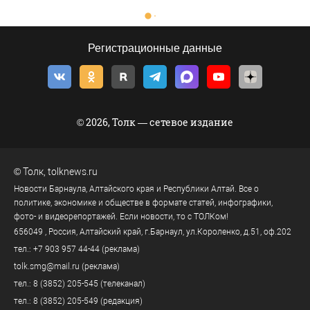
Регистрационные данные
© 2026, Толк — сетевое издание
©
Толк
,
tolknews.ru
Новости Барнаула, Алтайского края и Республики Алтай. Все о
политике, экономике и обществе в формате статей, инфографики,
фото- и видеорепортажей. Если новости, то с ТОЛКом!
656049
, Россия, Алтайский край, г.
Барнаул
,
ул.Короленко, д.51, оф.202
тел.:
+7 903 957 44-44
(реклама)
tolk.smg@mail.ru
(реклама)
тел.:
8 (3852) 205-545
(телеканал)
тел.:
8 (3852) 205-549
(редакция)