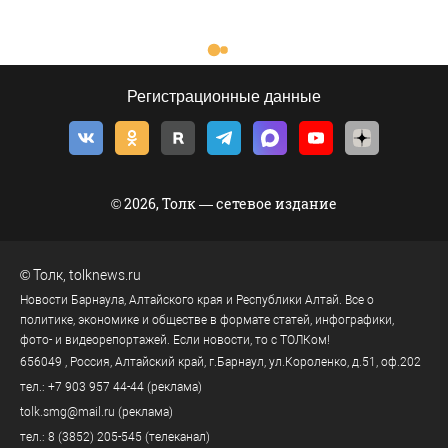
Регистрационные данные
© 2026, Толк — сетевое издание
©
Толк
,
tolknews.ru
Новости Барнаула, Алтайского края и Республики Алтай. Все о
политике, экономике и обществе в формате статей, инфографики,
фото- и видеорепортажей. Если новости, то с ТОЛКом!
656049
, Россия, Алтайский край, г.
Барнаул
,
ул.Короленко, д.51, оф.202
тел.:
+7 903 957 44-44
(реклама)
tolk.smg@mail.ru
(реклама)
тел.:
8 (3852) 205-545
(телеканал)