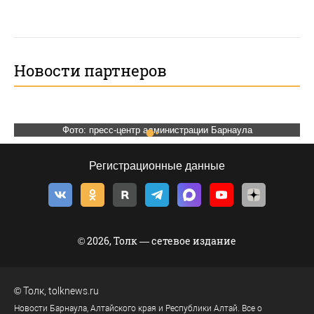
Новости партнеров
Фото: пресс-центр администрации Барнаула
Фото: пресс-центр администрации Барнаула
Регистрационные данные
© 2026, Толк — сетевое издание
©
Толк
,
tolknews.ru
Новости Барнаула, Алтайского края и Республики Алтай. Все о