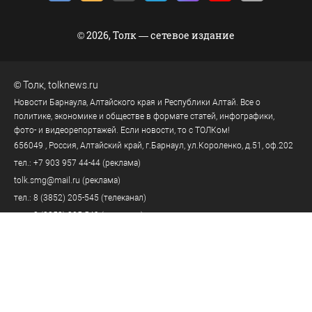
© 2026, Толк — сетевое издание
©
Толк
,
tolknews.ru
Новости Барнаула, Алтайского края и Республики Алтай. Все о
политике, экономике и обществе в формате статей, инфографики,
фото- и видеорепортажей. Если новости, то с ТОЛКом!
656049
, Россия, Алтайский край, г.
Барнаул
,
ул.Короленко, д.51, оф.202
тел.:
+7 903 957 44-44
(реклама)
tolk.smg@mail.ru
(реклама)
тел.:
8 (3852) 205-545
(телеканал)
тел.:
8 (3852) 205-549
(редакция)
tolknews@yandex.ru
(редакция)
Политика персональных данных
18+
Пользовательское соглашение
Правила комментирования