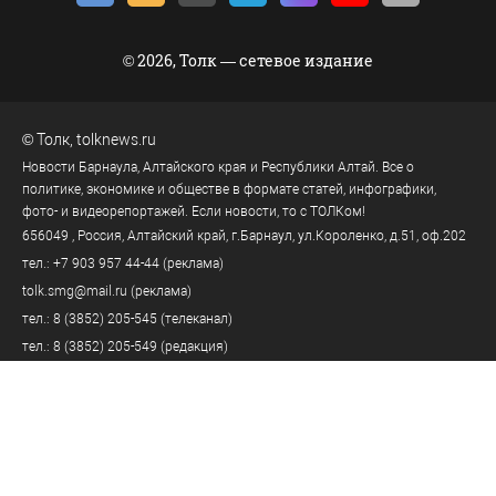
© 2026, Толк — сетевое издание
©
Толк
,
tolknews.ru
Новости Барнаула, Алтайского края и Республики Алтай. Все о
политике, экономике и обществе в формате статей, инфографики,
фото- и видеорепортажей. Если новости, то с ТОЛКом!
656049
, Россия, Алтайский край, г.
Барнаул
,
ул.Короленко, д.51, оф.202
тел.:
+7 903 957 44-44
(реклама)
tolk.smg@mail.ru
(реклама)
тел.:
8 (3852) 205-545
(телеканал)
тел.:
8 (3852) 205-549
(редакция)
tolknews@yandex.ru
(редакция)
Политика персональных данных
18+
Пользовательское соглашение
Правила комментирования