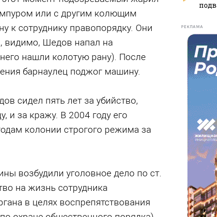
подв
ампуром или с другим колющим
у к сотруднику правопорядку. Они
РЕКЛАМА
м, видимо, Шедов напал на
 него нашли колотую рану). После
ения барнаулец поджог машину.
дов сидел пять лет за убийство,
, и за кражу. В 2004 году его
годам колонии строгого режима за
ны возбудили уголовное дело по ст.
тво на жизнь сотрудника
ргана в целях воспрепятствования
по охране общественного порядка).