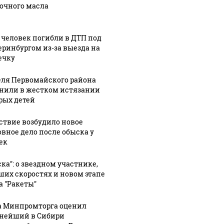
лионов рублей
так?!
Кавказе: смотреть
очного масла
 человек погибли в ДТП под
еринбургом из-за выезда на
ечку
ля Первомайского района
нили в жестком истязании
рых детей
ствие возбудило новое
овное дело после обыска у
ек
ска": о звездном участнике,
ших скоростях и новом этапе
а "Ракеты"
а Минпромторга оценил
нейший в Сибири