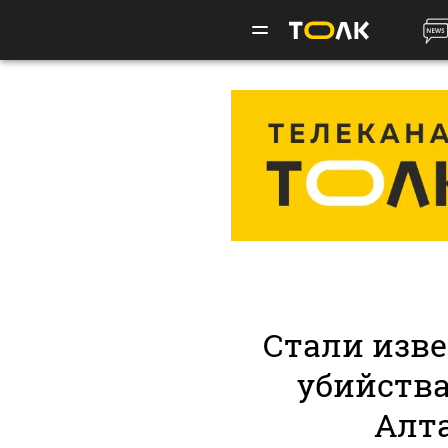
Стали изв
убийства
Алт