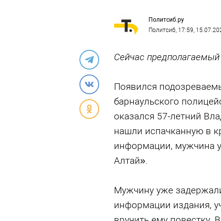
Политсиб.ру
Политсиб
, 17:59, 15.07.20
Сейчас предполагаемый 
Появился подозреваемый
барнаульского полицей
оказался 57-летний Вл
нашли испачканную в кр
информации, мужчина у
Алтай».
Мужчину уже задержали,
информации издания, у
вручить ему повестку.