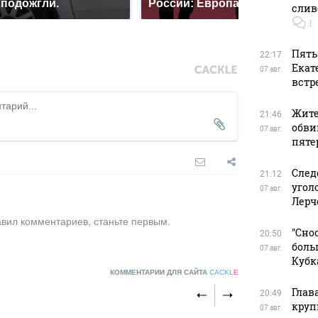
подожгли.
России: Европа?
мил
слив
1
Пять
22:17
Екат
07 авг.
встр
Жите
21:46
обви
07 авг.
пяте
След
21:12
угол
07 авг.
Лерч
авил комментариев, станьте первым.
"Сно
20:50
боль
07 авг.
Кубк
КОММЕНТАРИИ ДЛЯ САЙТА
CACKL
E
Глав
20:49
круп
07 авг.