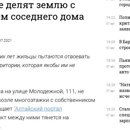
е делят землю с
горо
м соседнего дома
Поли
19:22
крит
07 авг.
заяв
.07.2021
В Ба
19:09
стро
07 авг.
их лет жильцы пытаются отвоевать
Пьян
18:54
рритории, которая якобы им не
прот
07 авг.
авто
"Натк
18:39
назв
а на улице Молодежной, 111, не
07 авг.
исче
возле многоэтажки с собственником
бщает
"Алтайский портал
Стал
18:23
спец
07 авг.
икт между ними тянется на
зарп
.