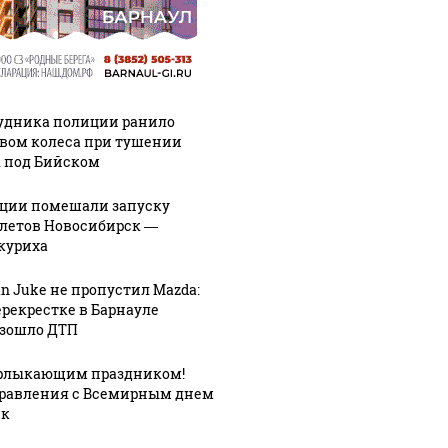
удника полиции ранило
вом колеса при тушении
 под Бийском
ции помешали запуску
летов Новосибирск —
куриха
an Juke не пропустил Mazda:
ерекрестке в Барнауле
зошло ДТП
рлыкающим праздником!
равления с Всемирным днем
ек