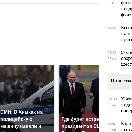
Физку
7:07
позд
физк
в
Выхо
6:26
начн
прог
в
57-л
23:32
сбор
07 авг.
шест
Новости
Жите
23:03
подо
07 авг.
сове
СМИ: В Химках на
полицейскую
Где будет встреча
На 
Барн
22:41
машину напали и
президентов США и
был
выпу
07 авг.