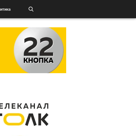
итика