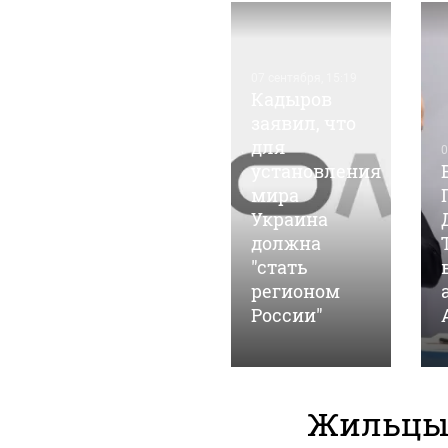
07 сентября, 15:19
Кадыров
заявил, что
для
05 марта, 14:35
1
0
Барнаульские
установления
общественники
мира
"ударят"
Украина
автопробегом
должна
в поддержку
"стать
российских
регионом
войск
России"
Жильцы 