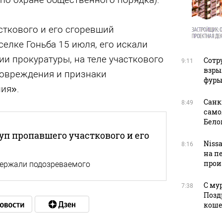
сткового и его сгоревший
елке Гоньба 15 июля, его искали
и прокуратуры, на теле участкового
Сотр
9:11
взры
овреждения и признаки
фуры
ия».
Санк
8:49
само
Бело
уп пропавшего участкового и его
Niss
8:16
на п
прои
держали подозреваемого
С му
7:38
Позд
кош