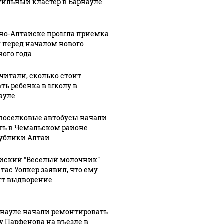
тильный кластер в Барнауле
рно-Алтайске прошла приемка
 перед началом нового
ного года
30 ноября, 10:27
6
В Алтайском
читали, сколько стоит
:16
3
05 марта, 14:35
1
кие
крае
Барнаульские
ать ребенка в школу в
ауле
ты
назначили
общественник
нового
"ударят"
оселковые автобусы начали
мозить"
министра
автопробегом
ть в Чемальском районе
осамокаты
спорта и
в поддержку
ублики Алтай
вице-
российских
педы
губернатора
войск
йский "Веселый молочник"
тас Уолкер заявил, что ему
ит выдворение
рнауле начали ремонтировать
у Парфенова на въезде в