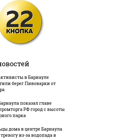
новостей
активисты в Барнауле
тили берег Пивоварки от
ра
Барнаула показал главе
ромторга РФ город с высоты
рного парка
цы дома в центре Барнаула
 тревогу из-за водопада в