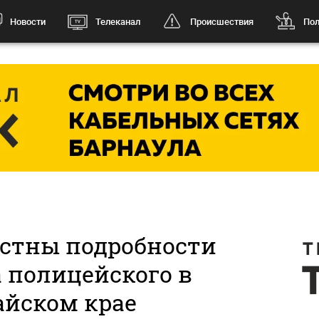
Новости
Телеканал
Происшествия
Пол
естны подробности
 полицейского в
айском крае