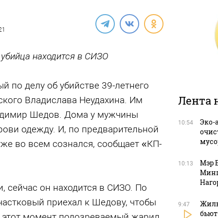
21
убийца находится в СИЗО
 по делу об убийстве 39-летнего
Лента 
ского Владислава Неудахина. Им
адимир Шедов. Дома у мужчины
Эко-
10:54
ови одежду. И, по предварительной
очис
мусо
же во всем сознался, сообщает «КП-
Мэр 
10:13
Минп
Наго
 сейчас он находится в СИЗО. По
частковый приехал к Шедову, чтобы
Жиль
9:47
бьют
 В этот момент подозреваемый жарил