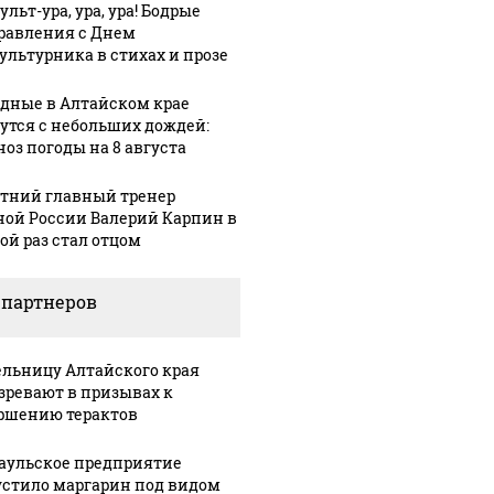
льт-ура, ура, ура! Бодрые
равления с Днем
ультурника в стихах и прозе
дные в Алтайском крае
утся с небольших дождей:
ноз погоды на 8 августа
етний главный тренер
ной России Валерий Карпин в
ой раз стал отцом
 партнеров
льницу Алтайского края
зревают в призывах к
ршению терактов
Урале из казны
Такую з
Как выглядит место
аульское предприятие
и украдены 18
никто н
крушение вертолета на
стило маргарин под видом