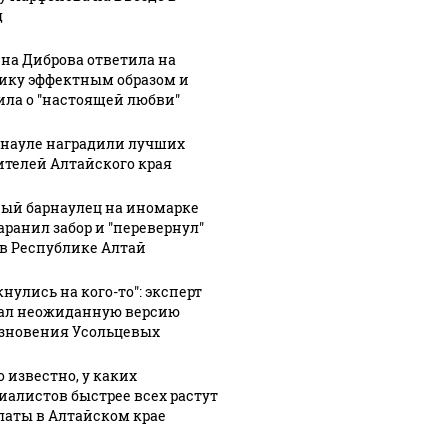
д
на Диброва ответила на
ику эффектным образом и
ила о "настоящей любви"
рнауле наградили лучших
ителей Алтайского края
ый барнаулец на иномарке
аранил забор и "перевернул"
 в Республике Алтай
нулись на кого-то": эксперт
ал неожиданную версию
зновения Усольцевых
о известно, у каких
иалистов быстрее всех растут
латы в Алтайском крае