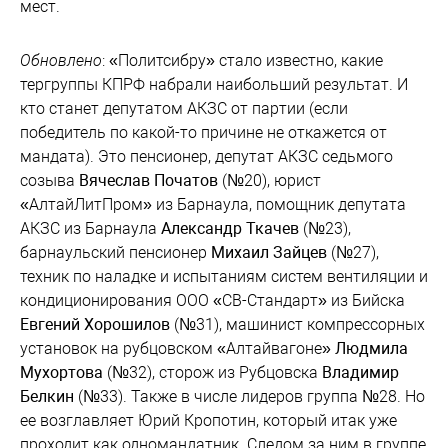
мест.
Обновлено
: «Политсибру» стало известно, какие
тергруппы КПРФ набрали наибольший результат. И
кто станет депутатом АКЗС от партии (если
победитель по какой-то причине не откажется от
мандата). Это пенсионер, депутат АКЗС седьмого
созыва
Вячеслав Початов
(№20), юрист
«АлтайЛитПром» из Барнаула, помощник депутата
АКЗС из Барнаула
Александр Ткачев
(№23),
барнаульский пенсионер
Михаил Зайцев
(№27),
техник по наладке и испытаниям систем вентиляции и
кондиционирования ООО «СВ-Стандарт» из Бийска
Евгений Хорошилов
(№31), машинист компрессорных
установок на рубцовском «Алтайвагоне»
Людмила
Мухортова
(№32), сторож из Рубцовска
Владимир
Белкин
(№33). Также в числе лидеров группа №28. Но
ее возглавляет Юрий Кропотин, который итак уже
проходит как одномандатник. Следом за ним в группе