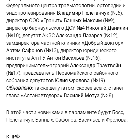
Федерального центра травматологии, ортопедии и
эндопротезирования
Владимир Пелеганчук
(№6),
директор ООО «Гранит»
Банных Максим
(№9),
директор барнаульского ДСУ №4​
Николай Данилин
(№10), депутат АКЗС
Александр Лазарев
(№12),
замдиректора частной клиники «Добрый доктор»
Артем Сафонов
(№13), директор юридического
института АлтГУ
Антон Васильев
(№16),
предприниматель-аграрий
Александр Траутвейн
(№17), председатель Первомайского районного
собрания депутатов
Юлия Фролова
(№19).
Обновлено
: также депутатом, скорее всего, станет
глава «Алтайавтодора»
Василий Мотуз
(№ 8).
В этой части новичками в парламенте будут Босс,
Пелеганчук, Банных, Сафонов, Васильев и Фролова.
КПРФ