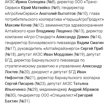
АКЗС
Ирина Солнцева
(№8), директор ООО «Транс-
Сервис»
Юрий Матвейко
(№9), гендиректор
«АгроХимСервис»
Анатолий Вытоптов
(№10), глава
потребительского кооператива «ЧарышАгроПродукт»
Максим Кочев
(№12), замминистра здравоохранения
Алтайского края
Владимир Лещенко
(№13), директор
компании «Агро-Стандарт».
Александр Демин
(№14),
гендиректор Бочкаревского пивзавода
Вадим Смагин
(№17), руководитель «Алтайкрайэнерго»
Сергей Приб
(№18), депутат АКЗС
Иван Мордовин
(№19), депутат
БГД, директор Барнаульского пивзавода по
стратегическому развитию и управлению
Александр
Локтев
(№20), дзюдоист и депутат БГД
Иван
Нифонтов
(№21), директор барнаульского зоопарка
Сергей Писарев
(№23), депутат АКЗС
Татьяна
Ильюченко
(№29), медиаменджер
Андрей Абрамов
(№30), гендиректор ООО «Специалист»
Григорий
Бахтин
(№31).