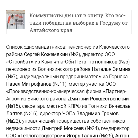
Коммунисты дышат в спину. Кто все-
таки победил на выборах в Госдуму от
Алтайского края
Список одномандатников: пенсионер из Ключевского
района
Сергей Кожемякин
(№2), директор ООО
«Стройбат» из Камня-на-Оби
Петр Тютюнников
(№5),
пенсионер из Волчихинского района
Наталья Зимина
(№7), индивидуальный предприниматель из Горняка
Павел Митрофанов
(№11), мастер участка ООО
«Производственно-коммерческая фирма «Партнер-
Агро» из Бийского района
Дмитрий Рождественский
(№15), секретарь местной КПРФ из Топчихи
Вячеслав
Лаптев
(№16), директор ЧОПа
Владимир Громов
(№22), управляющий товарищества собственников
недвижимости
Дмитрий Моисеев
(№24), гендиректор
ООО «Теплогазводстрой»
Игорь Галкин
(№25),
Антон