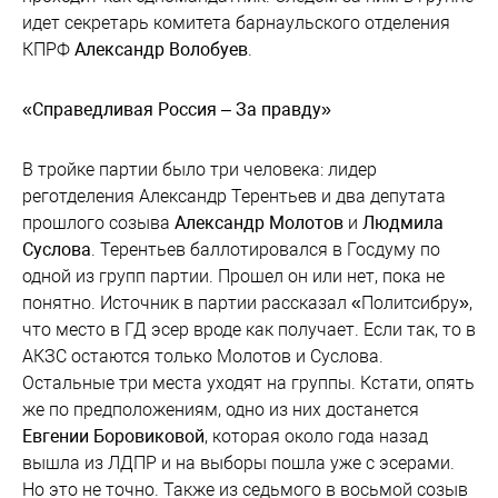
идет секретарь комитета барнаульского отделения
КПРФ
Александр Волобуев
.
«Справедливая Россия – За правду»
В тройке партии было три человека: лидер
реготделения Александр Терентьев и два депутата
прошлого созыва
Александр Молотов
и
Людмила
Суслова
. Терентьев баллотировался в Госдуму по
одной из групп партии. Прошел он или нет, пока не
понятно. Источник в партии рассказал «Политсибру»,
что место в ГД эсер вроде как получает. Если так, то в
АКЗС остаются только Молотов и Суслова.
Остальные три места уходят на группы. Кстати, опять
же по предположениям, одно из них достанется
Евгении Боровиковой
, которая около года назад
вышла из ЛДПР и на выборы пошла уже с эсерами.
Но это не точно. Также из седьмого в восьмой созыв