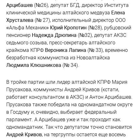
Арцибашев
(№26), депутат БГД, директор Института
клинической медицины алтайского медвуза
Елена
Хрусталева
(№ 27), исполнительный директор ООО
«Альфа Механик»
Юрий Кропотин
(№28), рубцовский
пенсионер
Надежда Дрюпина
(№32), депутат АКЗС
седьмого созыва, пресс-секретарь алтайского
крайкома КПРФ
Вероника Лапина
(№ 33), временно
безработная коммунистка из Новоалтайска
Людмила Клюшникова
(№ 34).
В тройке партии шли лидер алтайской КПРФ Мария
Прусакова, коммунисты Андрей Кривов (кстати,
работает консультантом в АКЗС) и Антон Арцибашев.
Прусакова также победила на одномандатном округе
в Госдуму и, очевидно, выбирает федеральный
парламент. А Арцибашев уже и так проходит как
одномандатник. Так что депутатом точно становится
Андрей Кривов
, на тергруппы остается еще восемь