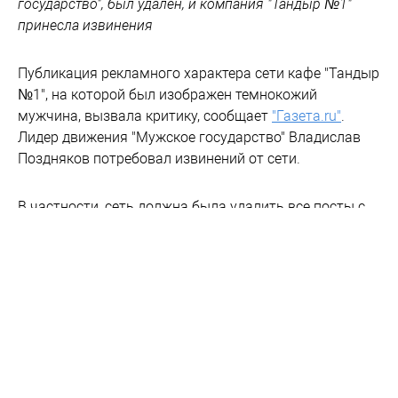
государство", был удален, и компания "Тандыр №1"
принесла извинения
Публикация рекламного характера сети кафе "Тандыр
№1", на которой был изображен темнокожий
мужчина, вызвала критику, сообщает
"Газета.ru"
.
Лидер движения "Мужское государство" Владислав
Поздняков потребовал извинений от сети.
В частности, сеть должна была удалить все посты с
изображением представителя негроидной расы, а
также извиниться "перед русским народом за
навязывание ему чуждых ценностей".
Об этом Поздняков написал в своем Telegram-канале,
пригрозив, что в противном случае "Тандыр №1"
будет всю жизнь работать только по предоплате, как
скандально известная московская сеть "Тануки".