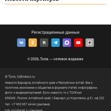
Регистрационные данные
© 2026, Толк — сетевое издание
©
Толк
,
tolknews.ru
Новости Барнаула, Алтайского края и Республики Алтай. Все о
политике, экономике и обществе в формате статей, инфографики,
фото- и видеорепортажей. Если новости, то с ТОЛКом!
656049
, Россия, Алтайский край, г.
Барнаул
,
ул.Короленко, д.51, оф.202
тел.:
+7 903 957 44-44
(реклама)
tolk.smg@mail.ru
(реклама)