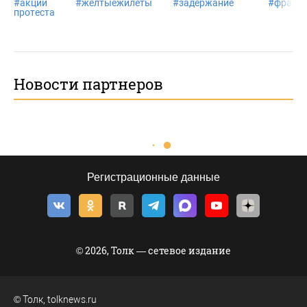
#
акции
#
желтыежилеты
#
задержание
#
франц
протеста
Новости партнеров
Регистрационные данные
© 2026, Толк — сетевое издание
©
Толк
,
tolknews.ru