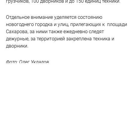
грузчиков, 100 дворников и до 150 единиц техники.
Отдельное внимание уделяется состоянию
новогоднего городка и улиц, прилегающих к площади
Сахарова, за ними также ежедневно следят
дежурные, за территорией закреплена техника и
дворники.
Фото: Олег Укладов.
Новости партнеров
Вместо Деда Мороза и Снегурочки –