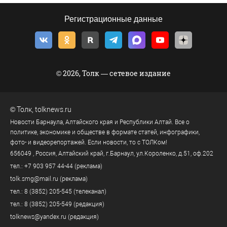
Регистрационные данные
© 2026, Толк — сетевое издание
©
Толк
,
tolknews.ru
Новости Барнаула, Алтайского края и Республики Алтай. Все о
политике, экономике и обществе в формате статей, инфографики,
фото- и видеорепортажей. Если новости, то с ТОЛКом!
656049
, Россия, Алтайский край, г.
Барнаул
,
ул.Короленко, д.51, оф.202
тел.:
+7 903 957 44-44
(реклама)
tolk.smg@mail.ru
(реклама)
тел.:
8 (3852) 205-545
(телеканал)
тел.:
8 (3852) 205-549
(редакция)
tolknews@yandex.ru
(редакция)