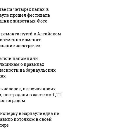
тье на четырех лапах: в
ауле прошел фестиваль
шних животных. Фото
а ремонта путей в Алтайском
 временно изменят
исание электричек
атели напомнили
льщикам о правилах
пасности на барнаульских
ах
ь человек, включая двоих
й, пострадали в жестком ДТП
Волгоградом
ионерку в Барнауле едва не
авило потолком в своей
тире