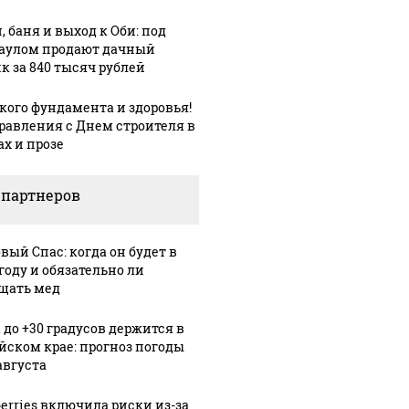
, баня и выход к Оби: под
аулом продают дачный
к за 840 тысяч рублей
Урале из казны
Не ешьт
Как выглядит место
и украдены 18
готовую
крушение вертолета на
кого фундамента и здоровья!
лионов рублей
магазин
Кавказе: смотреть
равления с Днем строителя в
ах и прозе
 партнеров
вый Спас: когда он будет в
году и обязательно ли
щать мед
 до +30 градусов держится в
йском крае: прогноз погоды
30 ноября, 10:27
В Алтайском
августа
:16
05 марта, 14:35
кие
крае
Барнаульские
berries включила риски из-за
ты
назначили
общественник