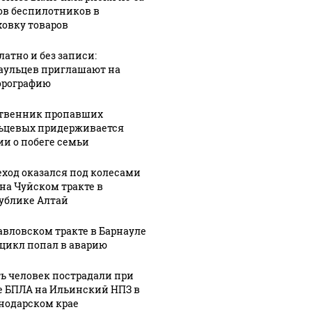
ов беспилотников в
нового
"ударят"
ховку товаров
мозить"
министра
автопробегом
осамокаты
спорта и
в поддержку
латно и без записи:
вице-
российских
аульцев приглашают на
педы
губернатора
войск
рографию
твенник пропавших
ьцевых придерживается
ии о побеге семьи
ход оказался под колесами
 на Чуйском тракте в
ублике Алтай
авловском тракте в Барнауле
цикл попал в аварию
ь человек пострадали при
е БПЛА на Ильинский НПЗ в
нодарском крае