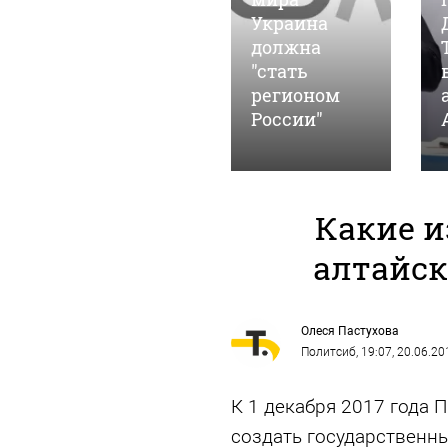
"ударят"
Украина
автопробегом
должна
в поддержку
"стать
российских
регионом
войск
России"
Какие 
алтайск
Олеся Пастухова
Политсиб
, 19:07, 20.06.20
К 1 декабря 2017 года 
создать государственн