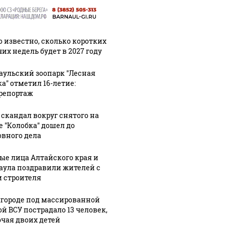
о известно, сколько коротких
их недель будет в 2027 году
аульский зоопарк "Лесная
ка" отметил 16-летие:
репортаж
 скандал вокруг снятого на
е "Колобка" дошел до
овного дела
ые лица Алтайского края и
аула поздравили жителей с
 строителя
лгороде под массированной
ой ВСУ пострадало 13 человек,
чая двоих детей