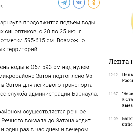
16
Барнаула продолжится подъем воды.
 синоптиков, с 20 по 25 июня
 отметки 595-615 см. Возможно
х территорий.
Лента 
ень воды в Оби 593 см над нулем
Цены
 микрорайоне Затон подтоплено 95
12:12
Росс
 в Затон для легкового транспорта
есс-служба администрации Барнаула.
"Вес
11:37
в Ст
выез
орайоном осуществляется речное
Баня
11:09
 Речного вокзала до Затона ходит
бийс
и один раз в час днем и вечером.