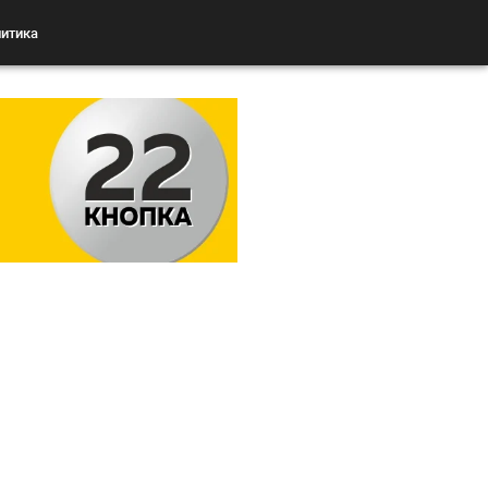
итика