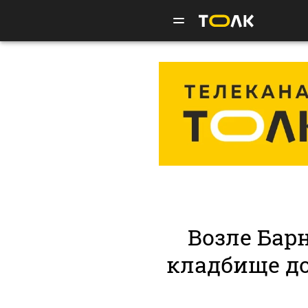
Возле Бар
кладбище д