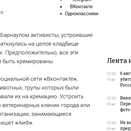
ВКонтакте
16
Одноклассники
д Барнаулом активисты, устроившие
наткнулись на целое кладбище
к. Предположительно, все эти
Лента 
 быть кремированы.
6 ав
23:32
социальной сети «Вконтакте»,
убит
05 авг.
Росс
вотных, трупы которых были
авали их на кремацию. Устроить
Ваня
23:03
Пере
з ветеринарных клиник города или
05 авг.
фото
рганизации, занимающиеся
пишет «АиФ».
Не в
22:42
пред
05 авг.