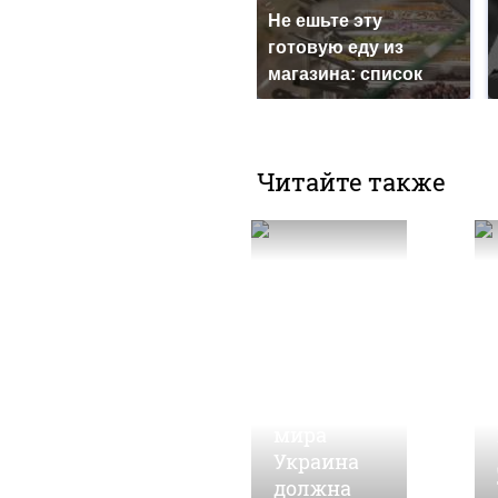
Не ешьте эту
готовую еду из
магазина: список
Читайте также
07 сентября, 15:19
Кадыров
заявил, что
для
установления
мира
Украина
должна