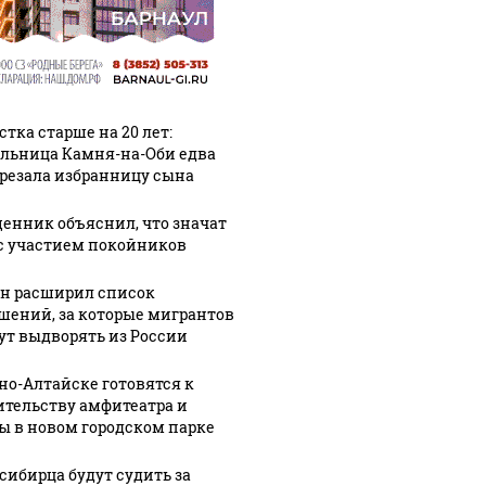
стка старше на 20 лет:
льница Камня-на-Оби едва
арезала избранницу сына
енник объяснил, что значат
с участием покойников
н расширил список
шений, за которые мигрантов
ут выдворять из России
рно-Алтайске готовятся к
ительству амфитеатра и
ы в новом городском парке
сибирца будут судить за
СМИ: В 