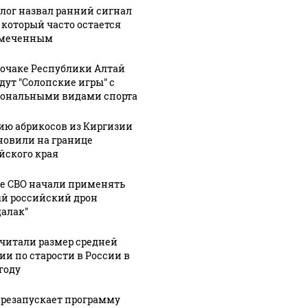
лог назвал ранний сигнал
, который часто остается
амеченным
рочаке Республики Алтай
дут "Солопские игры" с
ональными видами спорта
ию абрикосов из Киргизии
новили на границе
йского края
не СВО начали применять
й российский дрон
далак"
читали размер средней
ии по старости в России в
году
ерезапускает программу