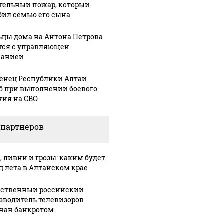
тельный пожар, который
их событий не
полице
В магазинах России
бил семью его сына
о с 1945: чего
машину
ажиотаж из-за этого
ть всем нам?
подожг
продукта: что купить?
цы дома на Антона Петрова
тся с управляющей
панией
енец Республики Алтай
б при выполнении боевого
ния на СВО
 партнеров
, ливни и грозы: каким будет
ц лета в Алтайском крае
ственный российский
зводитель телевизоров
нан банкротом