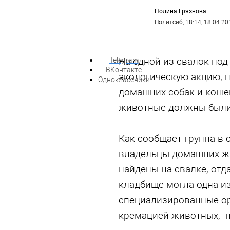
Полина Грязнова
Политсиб
, 18:14, 18.04.20
На одной из свалок по
Telegram
ВКонтакте
экологическую акцию, 
Одноклассники
домашних собак и коше
животные должны были
Как сообщает группа в 
владельцы домашних жи
найдены на свалке, отд
кладбище могла одна и
специализированные о
кремацией животных, 