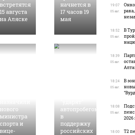
встретятся
начнется в
Онко
19:07
рака
15 августа
17 часов 19
05 авг.
нез
на Аляске
мая
В Ту
18:52
прой
05 авг.
наци
Парт
18:39
оста
05 авг.
Алта
30 ноября, 10:27
В
В зо
05 марта, 14:35
18:24
Алтайском
Барнаульские
новы
05 авг.
"Вур
крае
общественники
назначили
"ударят"
Подс
18:08
нового
автопробегом
пенс
05 авг.
министра
в
2026 
спорта и
поддержку
вице-
российских
Т2 п
18:00