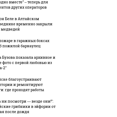
одно вместе" – теперь для
ентов других операторов
он Беле в Алтайском
веднике временно закрыли
а медведей
пожаре в гаражных боксах
б пожилой барнаулец
а Бузова показала архивное и
е фото с первой любовью из
а-2"
йске благоустраивают
итории и ремонтируют
ги: где проходят работы
а ни посмотри — везде они!":
йские грибники в эйфории от
ая после дождя