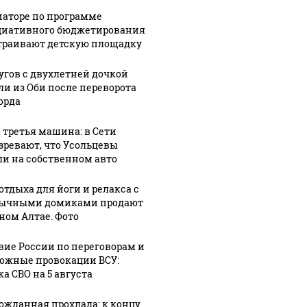
иаторе по программе
иативного бюджетирования
траивают детскую площадку
угов с двухлетней дочкой
ли из Оби после переворота
орда
 третья машина: в Сети
зревают, что Усольцевы
ли на собственном авто
отдыха для йоги и релакса с
ычными домиками продают
рном Алтае. Фото
вие России по переговорам и
ожные провокации ВСУ:
а СВО на 5 августа
ожданная прохлада: к концу