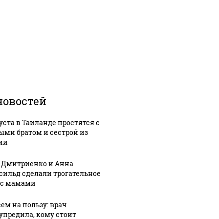
новостей
густа в Таиланде простятся с
ыми братом и сестрой из
ии
 Дмитриенко и Анна
сильд сделали трогательное
 с мамами
сем на пользу: врач
упредила, кому стоит