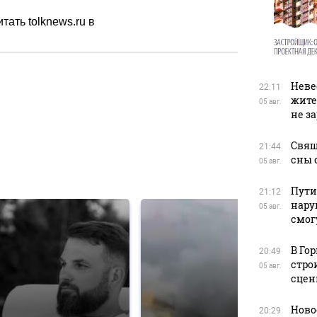
тать tolknews.ru в
Неве
22:11
жите
в
05 авг.
не з
Свящ
21:44
сны 
05 авг.
в
Пути
21:12
нару
05 авг.
смог
В Го
20:49
стро
05 авг.
сцен
Ново
20:29