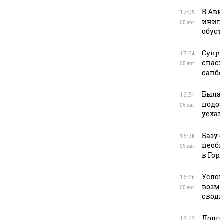
В Ав
17:09
иниц
05 авг.
обус
Супр
17:04
спас
05 авг.
сапб
Была
16:51
подо
05 авг.
уеха
Базу 
16:38
необ
05 авг.
в Го
Усло
16:26
возм
05 авг.
сводк
Долг
16:12