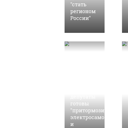
"стать
регионом
России"
28 марта, 13:16
Алтайские
депутаты
готовы
"притормозить"
электросамокаты
и