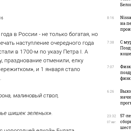
Бело
Niss
8:16
16
на п
прои
ода в России - не только богатая, но
С му
ечать наступление очередного года
7:38
Позд
стали в 1700-м по указу Петра I. А
кош
ду, празднование отменили, елку
Физку
7:07
ережитком», и 1 января стало
позд
.
физк
Выхо
6:26
рона, малиновый ствол,
начн
прог
ье шишек зеленых».
57-л
23:32
сбор
07 авг.
шест
с новогодней елкой» Булата