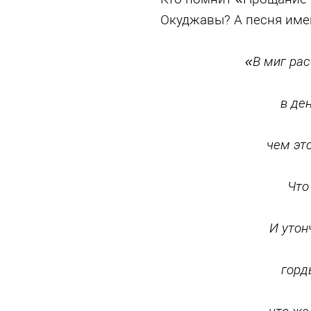
Окуджавы? А песня имен
«В миг рас
в де
чем эт
Что
И утон
горд