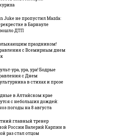
куриха
an Juke не пропустил Mazda:
ерекрестке в Барнауле
зошло ДТП
рлыкающим праздником!
равления с Всемирным днем
ек
льт-ура, ура, ура! Бодрые
равления с Днем
ультурника в стихах и прозе
дные в Алтайском крае
утся с небольших дождей:
ноз погоды на 8 августа
етний главный тренер
ной России Валерий Карпин в
ой раз стал отцом