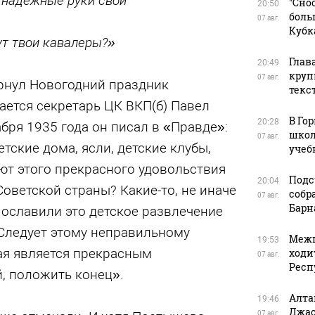
 надежные руки свои
"Сно
20:50
боль
07 авг.
Кубк
ут твои кавалеры?»
Глав
20:49
круп
07 авг.
рнул Новогодний праздник
текс
ается секретарь ЦК ВКП(б) Павел
В Го
20:28
бря 1935 года он писал в «Правде»:
школ
07 авг.
тские дома, ясли, детские клубы,
учеб
т этого прекрасного удовольствия
Подс
20:04
оветской страны? Какие-то, не иначе
собр
07 авг.
Барн
 ославили это детское развлечение
 Следует этому неправильному
Межп
19:53
ая является прекрасным
ходи
07 авг.
Респ
, положить конец».
Алта
19:46
Джас
07 авг.