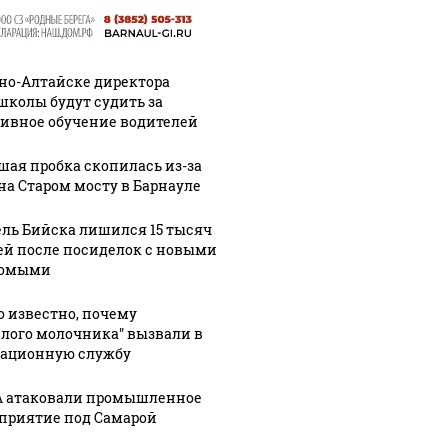
рно-Алтайске директора
школы будут судить за
ивное обучение водителей
шая пробка скопилась из-за
на Старом мосту в Барнауле
ль Бийска лишился 15 тысяч
ей после посиделок с новыми
комыми
ую зиму в России
На Урал
Как выглядит место
то не ждал: как
были у
крушение вертолета на
о известно, почему
?!
миллио
Кавказе: смотреть
елого молочника" вызвали в
ационную службу
 атаковали промышленное
приятие под Самарой