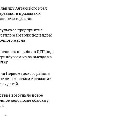
льницу Алтайского края
зревают в призывах к
ршению терактов
аульское предприятие
стило маргарин под видом
очного масла
 человек погибли в ДТП под
еринбургом из-за выезда на
ечку
ля Первомайского района
нили в жестком истязании
рых детей
ствие возбудило новое
овное дело после обыска у
ек