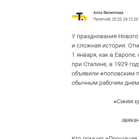
Алла Филиппова
Политсиб
, 20:20, 29.12.20
У празднования Нового г
и сложная история. Отм
1 января, как в Европе, 
при Сталине, в 1929 го
объявили «поповским п
обычным рабочим днем
«Синяя к
звякан
Кто помнит «Прощание 