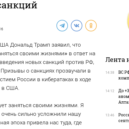
санкций
16
ША Дональд Трамп заявил, что
няться своими жизнями» в ответ на
Лента 
введения новых санкций против РФ,
 Призывы о санкциях прозвучали в
ВС Р
14:38
комп
тием России в кибератаках в ходе
 в США.
До +
14:12
аном
Алта
ует заняться своими жизнями. Я
 очень сильно усложнили нашу
Росс
13:46
сент
ая эпоха привела нас туда, где