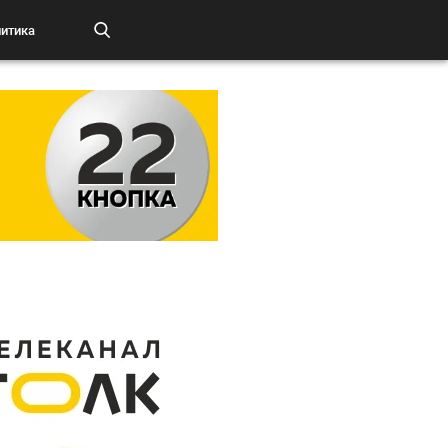
итика