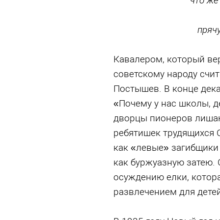
что же
пряч
Кавалером, который ве
советскому народу счит
Постышев. В конце дека
«Почему у нас школы, де
дворцы пионеров лишаю
ребятишек трудящихся С
как «левые» загибщики
как буржуазную затею.
осуждению елки, котор
развлечением для детей