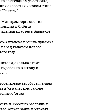
ска": о звездном участнике,
ших скоростях и новом этапе
а "Ракеты"
а Минпромторга оценил
нейший в Сибири
тильный кластер в Барнауле
рно-Алтайске прошла приемка
 перед началом нового
ного года
читали, сколько стоит
ать ребенка в школу в
ауле
оселковые автобусы начали
ть в Чемальском районе
ублики Алтай
йский "Веселый молочник"
тас Уолкер заявил, что ему