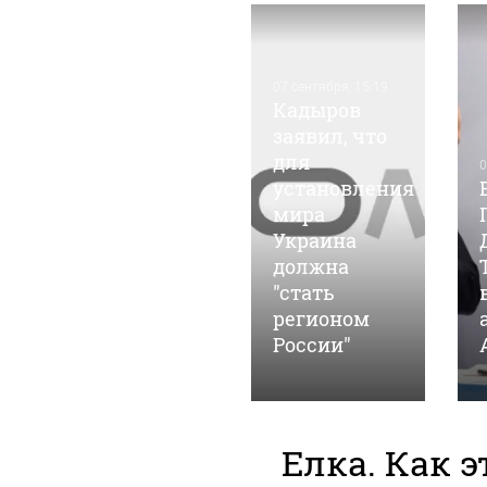
07 сентября, 15:19
Кадыров
заявил, что
для
05 марта, 14:35
0
Барнаульские
установления
общественники
мира
"ударят"
Украина
автопробегом
должна
в поддержку
"стать
российских
регионом
войск
России"
Елка. Как э