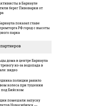
активисты в Барнауле
тили берег Пивоварки от
ра
Барнаула показал главе
ромторга РФ город с высоты
30 ноября, 10:27
рного парка
В Алтайском
:16
05 марта, 14:35
кие
крае
Барнаульские
 партнеров
ты
назначили
общественник
нового
"ударят"
мозить"
министра
автопробегом
цы дома в центре Барнаула
осамокаты
спорта и
в поддержку
 тревогу из-за водопада в
вице-
российских
але: видео
педы
губернатора
войск
удника полиции ранило
вом колеса при тушении
 под Бийском
ции помешали запуску
летов Новосибирск —