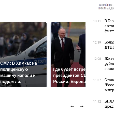
в
В Го
13:11
авто
фикт
Боль
12:39
ДТП 
Жите
12:08
СМИ: В Химках на
рубл
зна
полицейскую
Где будет встреча
Так
машину напали и
президентов США и
ник
Стал
11:37
подожгли.
России: Европа?
так
"Вес
мигр
БПЛА
11:12
пред