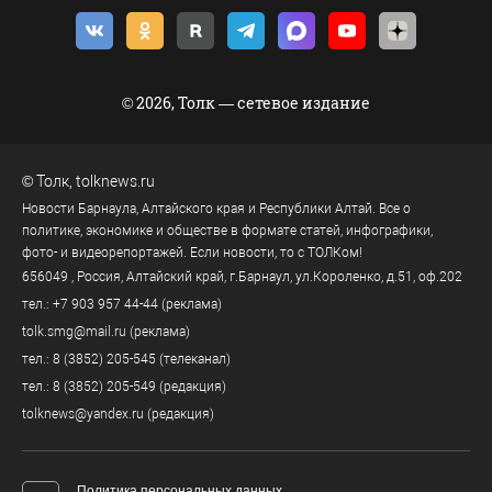
© 2026, Толк — сетевое издание
©
Толк
,
tolknews.ru
Новости Барнаула, Алтайского края и Республики Алтай. Все о
политике, экономике и обществе в формате статей, инфографики,
фото- и видеорепортажей. Если новости, то с ТОЛКом!
656049
, Россия, Алтайский край, г.
Барнаул
,
ул.Короленко, д.51, оф.202
тел.:
+7 903 957 44-44
(реклама)
tolk.smg@mail.ru
(реклама)
тел.:
8 (3852) 205-545
(телеканал)
тел.:
8 (3852) 205-549
(редакция)
tolknews@yandex.ru
(редакция)
Политика персональных данных