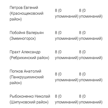
Петров Евгений
8 (0
8 (0
(Краснощековский
упоминаний)
упоминаний)
район)
Побойня Валерьян
8 (0
8 (0
(Змеиногорск)
упоминаний)
упоминаний)
Прахт Александр
8 (0
8 (0
(Ребрихинский район)
упоминаний)
упоминаний)
Попков Анатолий
8 (0
8 (0
(Панкрушихинский
упоминаний)
упоминаний)
район)
Рыбоконенко Николай
8 (0
8 (0
(Шипуновский район)
упоминаний)
упоминаний)