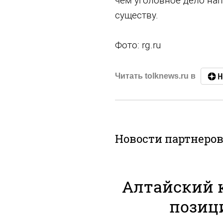
чем уголовное дело нап
существу.
Фото: rg.ru
Читать tolknews.ru в
Новости партнеро
Алтайский 
позиц