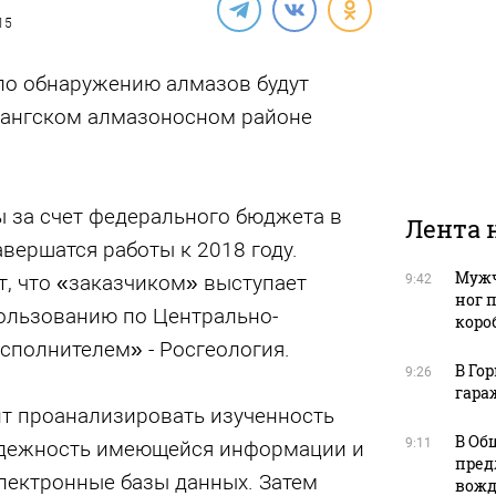
15
по обнаружению алмазов будут
тангском алмазоносном районе
ы за счет федерального бюджета в
Лента 
авершатся работы к 2018 году.
Мужч
ет, что «заказчиком» выступает
9:42
ног 
ользованию по Центрально-
коро
исполнителем» - Росгеология.
В Го
9:26
гара
т проанализировать изученность
В Об
9:11
адежность имеющейся информации и
пред
лектронные базы данных. Затем
вожд