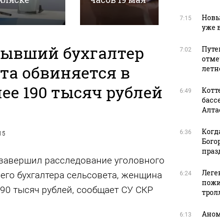
Новы
7:15
уже 
бывший бухгалтер
Путев
7:02
отме
та обвиняется в
летн
ее 190 тысяч рублей
Котт
6:49
басс
Алтае
Когд
6:36
15
Бого
праз
завершил расследование уголовного
Леге
его бухгалтера сельсовета, женщина
6:24
пожи
90 тысяч рублей, сообщает СУ СКР
трол
Аном
6:13