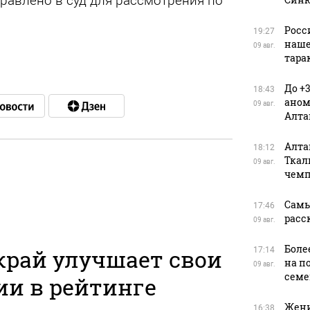
равлено в суд для рассмотрения по
Росс
19:27
наше
09 авг.
тара
До +
18:43
аном
09 авг.
Алта
Алта
18:12
Ткал
09 авг.
чемп
в
Самы
17:46
расс
09 авг.
Боле
край улучшает свои
17:14
на п
09 авг.
семе
ии в рейтинге
Жени
16:38