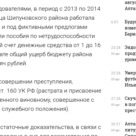
авгу
дователями, в период с 2013 по 2014
Алта
ица Шипуновского района работала
Буду
6:01
а и под фиктивными предлогами
изме
Барн
ли пособия по нетрудоспособности
й счет денежные средства от 1 до 16
Эндо
23:28
прод
тате общий ущерб бюджету района
09 авг.
уров
яч рублей.
Умер
22:26
футб
09 авг.
совершении преступления,
Илья
ст. 160 УК РФ (растрата и присвоение
Скуч
енного виновному, совершенное с
21:24
в по
09 авг.
 служебного положения).
прес
Алта
20:21
таточные доказательства, в связи с
литу
09 авг.
Син