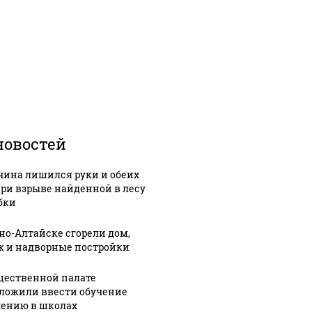
новостей
ина лишился руки и обеих
при взрыве найденной в лесу
бки
рно-Алтайске сгорели дом,
ж и надворные постройки
щественной палате
ложили ввести обучение
ению в школах