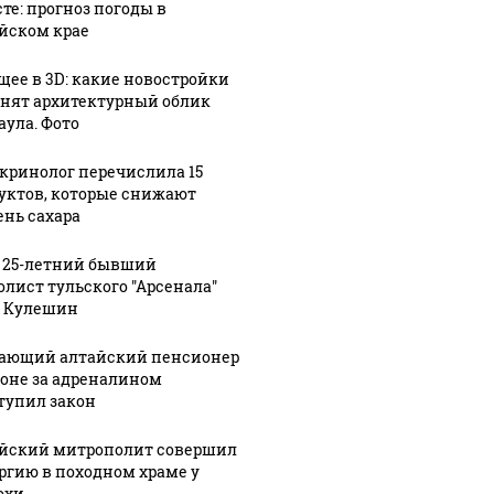
сте: прогноз погоды в
йском крае
щее в 3D: какие новостройки
нят архитектурный облик
аула. Фото
кринолог перечислила 15
уктов, которые снижают
ень сахара
 25-летний бывший
олист тульского "Арсенала"
 Кулешин
ающий алтайский пенсионер
гоне за адреналином
тупил закон
йский митрополит совершил
ргию в походном храме у
юхи