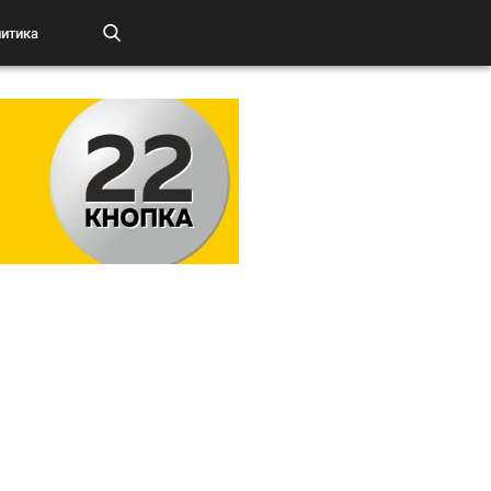
итика