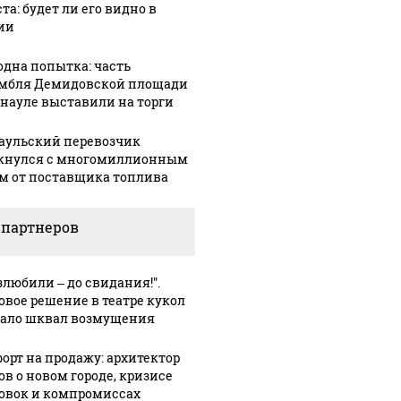
ть всем нам?
подожг
продукта: что купить?
та: будет ли его видно в
ии
одна попытка: часть
мбля Демидовской площади
рнауле выставили на торги
аульский перевозчик
кнулся с многомиллионным
м от поставщика топлива
 партнеров
30 ноября, 10:27
В Алтайском
:16
05 марта, 14:35
кие
крае
Барнаульские
злюбили – до свидания!".
ты
назначили
общественник
овое решение в театре кукол
нового
"ударят"
ало шквал возмущения
мозить"
министра
автопробегом
осамокаты
спорта и
в поддержку
орт на продажу: архитектор
ов о новом городе, кризисе
вице-
российских
овок и компромиссах
педы
губернатора
войск