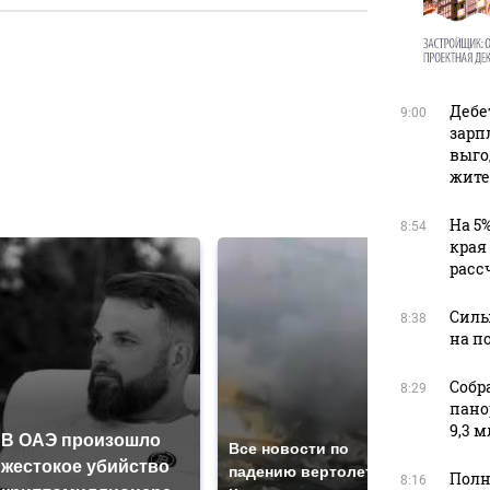
в
Дебе
9:00
зарп
выго
жите
в
На 5
8:54
края
расс
Силы
8:38
на п
Собр
8:29
пано
9,3 м
В ОАЭ произошло
Так
Все новости по
жестокое убийство
был
падению вертолета на
Полн
8:16