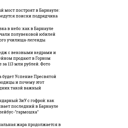
й мост построят в Барнауле:
ведутся поиски подрядчика
ка в небо: как в Барнауле
чали полувековой юбилей
ого училища-легенды
едж с вековыми кедрами и
ейном продают в Горном
 за 113 млн рублей. Фото
а будет Успение Пресвятой
родицы и почему этот
дник такой важный
ндарный ЗиУ с гофрой: как
вает последний в Барнауле
лейбус-"гармошка"
альная жара продолжается в