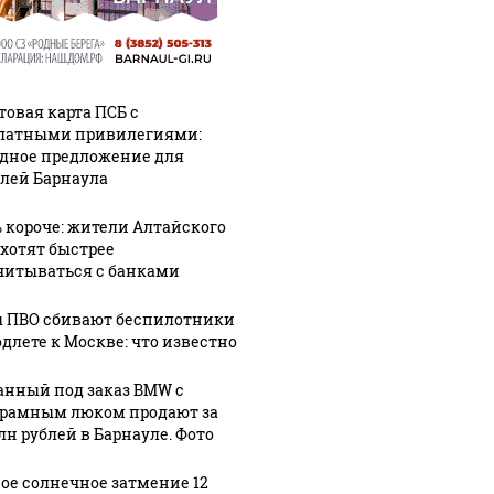
товая карта ПСБ с
латными привилегиями:
дное предложение для
лей Барнаула
% короче: жители Алтайского
 хотят быстрее
читываться с банками
 ПВО сбивают беспилотники
одлете к Москве: что известно
анный под заказ BMW с
рамным люком продают за
СМИ: В 
лн рублей в Барнауле. Фото
их событий не
полице
В магазинах России
о с 1945: чего
машину
ажиотаж из-за этого
ое солнечное затмение 12