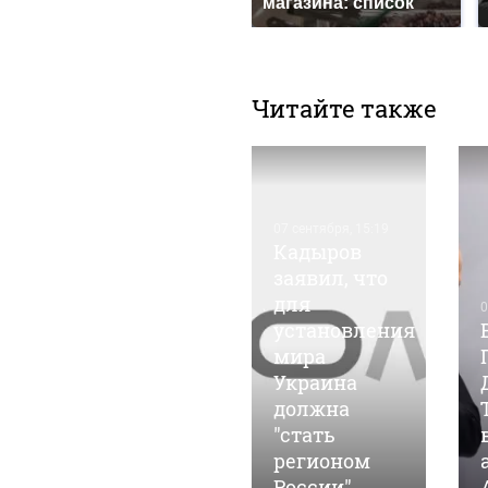
магазина: список
Читайте также
07 сентября, 15:19
Кадыров
заявил, что
для
05 марта, 14:35
0
Барнаульские
установления
общественники
мира
"ударят"
Украина
автопробегом
должна
в поддержку
"стать
российских
регионом
войск
России"