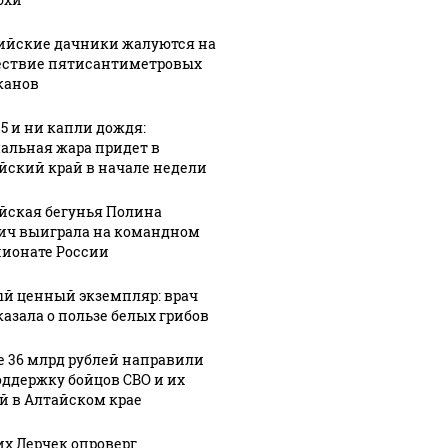
ийские дачники жалуются на
ствие пятисантиметровых
канов
35 и ни капли дождя:
альная жара придет в
йский край в начале недели
йская бегунья Полина
ич выиграла на командном
ионате России
й ценный экземпляр: врач
казала о пользе белых грибов
е 36 млрд рублей направили
оддержку бойцов СВО и их
й в Алтайском крае
х Лерчек опроверг