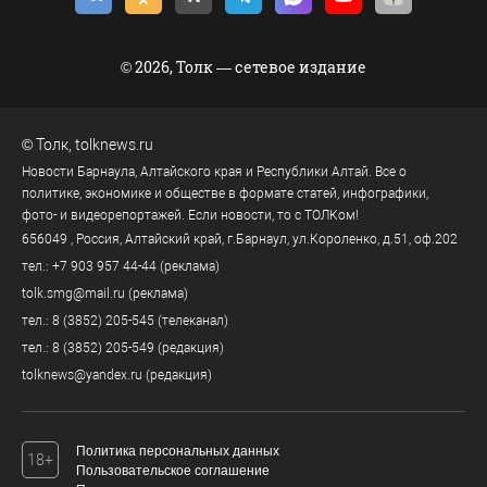
© 2026, Толк — сетевое издание
©
Толк
,
tolknews.ru
Новости Барнаула, Алтайского края и Республики Алтай. Все о
политике, экономике и обществе в формате статей, инфографики,
фото- и видеорепортажей. Если новости, то с ТОЛКом!
656049
, Россия, Алтайский край, г.
Барнаул
,
ул.Короленко, д.51, оф.202
тел.:
+7 903 957 44-44
(реклама)
tolk.smg@mail.ru
(реклама)
тел.:
8 (3852) 205-545
(телеканал)
тел.:
8 (3852) 205-549
(редакция)
tolknews@yandex.ru
(редакция)
Политика персональных данных
18+
Пользовательское соглашение