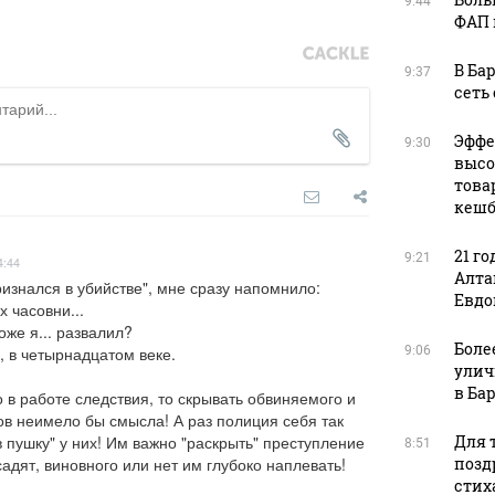
9:44
ФАП 
В Ба
9:37
сеть
Эффе
9:30
высо
това
кешб
21 го
9:21
4:44
Алта
знался в убийстве", мне сразу напомнило:

Евдо
 часовни...

же я... развалил?

Боле
9:06
, в четырнадцатом веке.

улич
в Ба
 в работе следствия, то скрывать обвиняемого и 
в неимело бы смысла! А раз полиция себя так 
Для т
в пушку" у них! Им важно "раскрыть" преступление 
8:51
позд
осадят, виновного или нет им глубоко наплевать!
стих