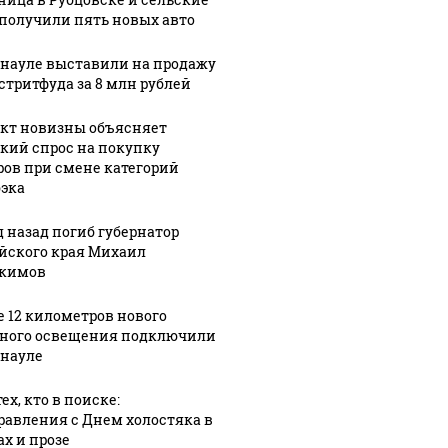
получили пять новых авто
рнауле выставили на продажу
 стритфуда за 8 млн рублей
кт новизны объясняет
кий спрос на покупку
ров при смене категорий
эка
д назад погиб губернатор
йского края Михаил
кимов
е 12 километров нового
ного освещения подключили
рнауле
ех, кто в поиске:
равления с Днем холостяка в
ах и прозе