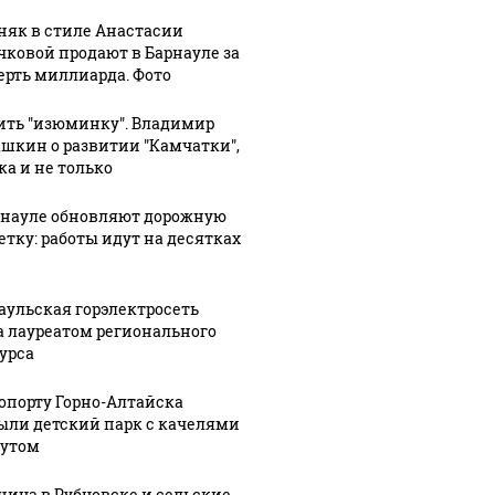
няк в стиле Анастасии
чковой продают в Барнауле за
ерть миллиарда. Фото
ить "изюминку". Владимир
шкин о развитии "Камчатки",
ка и не только
рнауле обновляют дорожную
етку: работы идут на десятках
аульская горэлектросеть
а лауреатом регионального
урса
АЭ произошло
Таких с
ропорту Горно-Алтайска
Все новости по
токое убийство
было с 
ыли детский парк с качелями
падению вертолета на
тутом
птомиллионера
ждать 
Кавказе: читать здесь
ница в Рубцовске и сельские