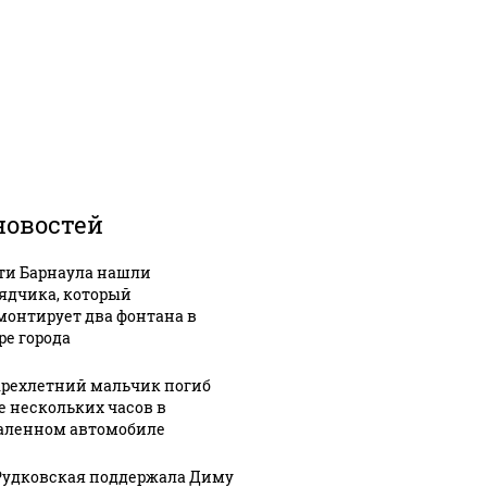
новостей
ти Барнаула нашли
ядчика, который
монтирует два фонтана в
ре города
рехлетний мальчик погиб
е нескольких часов в
аленном автомобиле
Рудковская поддержала Диму