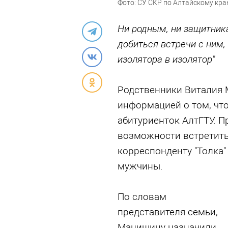
Фото: СУ СКР по Алтайскому кр
Ни родным, ни защитник
добиться встречи с ним,
изолятора в изолятор"
Родственники Виталия 
информацией о том, что
абитуриенток АлтГТУ. П
возможности встретить
корреспонденту "Толка"
мужчины.
По словам
представителя семьи,
Манишину назначили