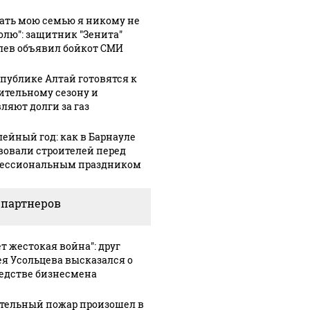
гать мою семью я никому не
олю": защитник "Зенита"
лев объявил бойкот СМИ
спублике Алтай готовятся к
ительному сезону и
ляют долги за газ
ейный год: как в Барнауле
вовали строителей перед
ессиональным праздником
 партнеров
ет жестокая война": друг
ея Усольцева высказался о
едстве бизнесмена
тельный пожар произошел в