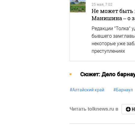
25 мая, 7:02
Не может быть 
Манишина – о з
Редакции "Толка" 
бывшего замглавы 
некоторые уже заб
преступлениях
Cюжет: Дело барна
#
Алтайский край
#
Барнаул
Читать tolknews.ru в