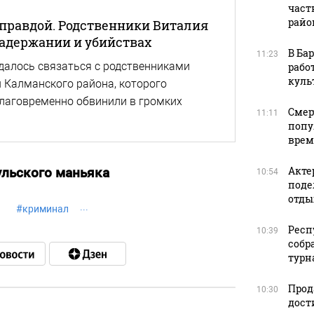
част
райо
правдой. Родственники Виталия
адержании и убийствах
В Ба
11:23
удалось связаться с родственниками
рабо
куль
Калманского района, которого
лаговременно обвинили в громких
Смер
11:11
попу
врем
Акте
ульского маньяка
10:54
поде
отды
#
криминал
Респ
10:39
собр
турна
Прод
10:30
дост