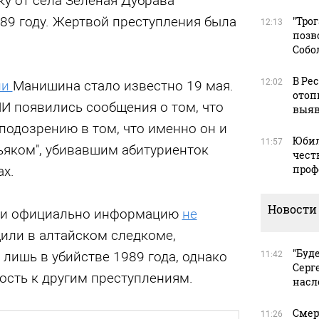
у от села Зеленая Дубрава
89 году. Жертвой преступления была
"Тро
12:13
позв
Собо
В Ре
12:02
ии
Манишина стало известно 19 мая.
отоп
И появились сообщения о том, что
выяв
подозрению в том, что именно он и
Юбил
11:57
ьяком", убивавшим абитуриенток
чест
проф
ах.
Новости
ли официально информацию
не
щили в алтайском следкоме,
"Буд
лишь в убийстве 1989 года, однако
11:42
Серг
ость к другим преступлениям.
насл
Смер
11:26