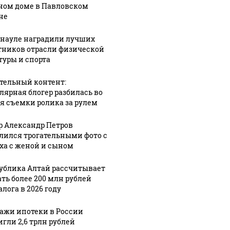
ном доме в Павловском
не
рнауле наградили лучших
тников отрасли физической
туры и спорта
тельный контент:
лярная блогер разбилась во
я съемки ролика за рулем
р Александр Петров
лился трогательными фото с
ха с женой и сыном
ублика Алтай рассчитывает
ать более 200 млн рублей
лога в 2026 году
ажи ипотеки в России
игли 2,6 трлн рублей