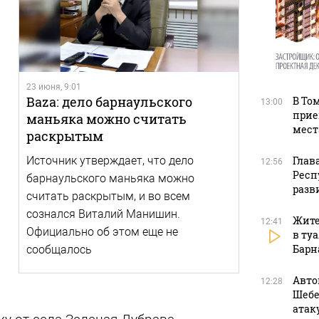
23 июня, 9:01
Baza: дело барнаульского
В То
13:00
прие
маньяка можно считать
мест
раскрытым
Глав
Источник утверждает, что дело
12:56
Респ
барнаульского маньяка можно
разв
считать раскрытым, и во всем
сознался Виталий Манишин.
Жите
12:41
Официально об этом еще не
в ту
Барн
сообщалось
Авто
12:28
Шебе
атак