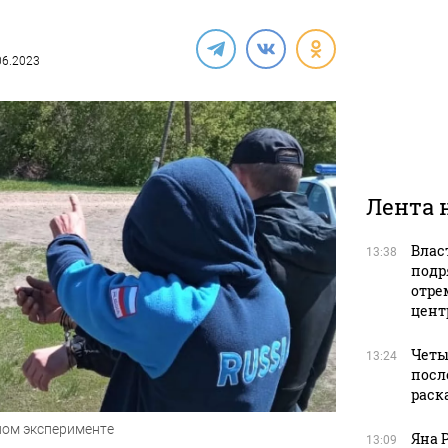
.06.2023
Лента 
Влас
13:38
подр
отре
цент
Четы
13:24
посл
раск
ном эксперименте
Яна 
13:09