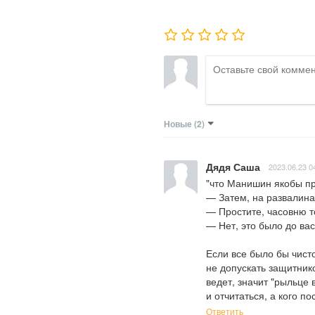
Новые
(2)
Дядя Саша
2023.06.23 0
"что Манишин якобы при
— Затем, на развалинах
— Простите, часовню то
— Нет, это было до вас
Если все было бы чисто
не допускать защитнико
ведет, значит "рыльце 
и отчитаться, а кого п
Ответить