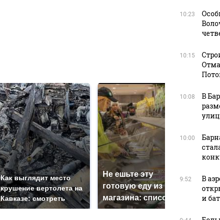
Особ
10:23
в
Воло
четв
Стро
10:15
в
Отма
Пото
В Ба
10:08
разм
улиц
Барн
10:00
стал
конк
Не ешьте эту
В О
В аэ
Как выглядит место
9:52
готовую еду из
жес
откр
крушение вертолета на
и ба
магазина: список
кри
Кавказе: смотреть
Боль