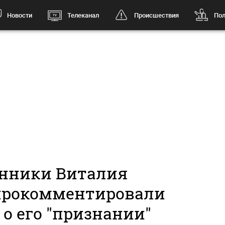
Новости
Телеканал
Происшествия
Пол
енники Виталия
рокомментировали
о его "признании"