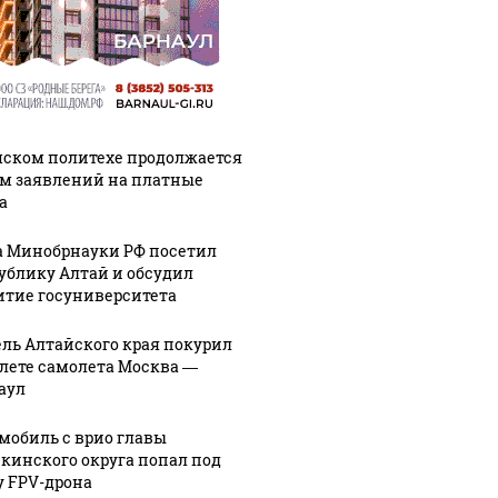
мском политехе продолжается
м заявлений на платные
а
а Минобрнауки РФ посетил
ублику Алтай и обсудил
итие госуниверситета
ль Алтайского края покурил
алете самолета Москва —
аул
мобиль с врио главы
кинского округа попал под
у FPV-дрона