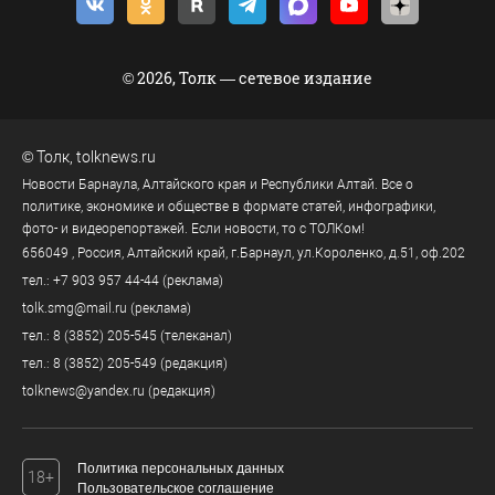
© 2026, Толк — сетевое издание
©
Толк
,
tolknews.ru
Новости Барнаула, Алтайского края и Республики Алтай. Все о
политике, экономике и обществе в формате статей, инфографики,
фото- и видеорепортажей. Если новости, то с ТОЛКом!
656049
, Россия, Алтайский край, г.
Барнаул
,
ул.Короленко, д.51, оф.202
тел.:
+7 903 957 44-44
(реклама)
tolk.smg@mail.ru
(реклама)
тел.:
8 (3852) 205-545
(телеканал)
тел.:
8 (3852) 205-549
(редакция)
tolknews@yandex.ru
(редакция)
Политика персональных данных
18+
Пользовательское соглашение