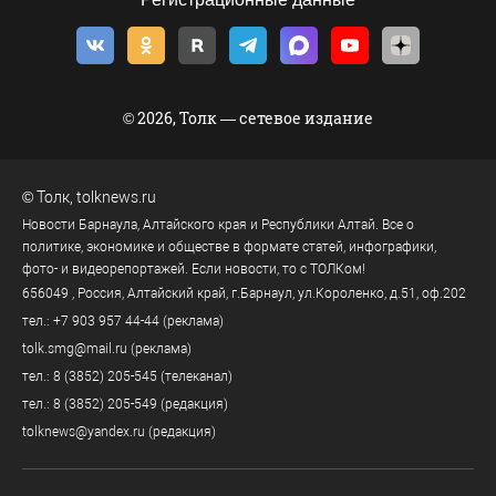
© 2026, Толк — сетевое издание
©
Толк
,
tolknews.ru
Новости Барнаула, Алтайского края и Республики Алтай. Все о
политике, экономике и обществе в формате статей, инфографики,
фото- и видеорепортажей. Если новости, то с ТОЛКом!
656049
, Россия, Алтайский край, г.
Барнаул
,
ул.Короленко, д.51, оф.202
тел.:
+7 903 957 44-44
(реклама)
tolk.smg@mail.ru
(реклама)
тел.:
8 (3852) 205-545
(телеканал)
тел.:
8 (3852) 205-549
(редакция)
tolknews@yandex.ru
(редакция)