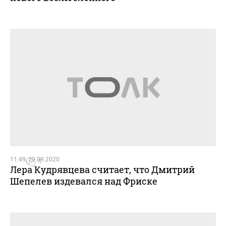
11:49, 29.09.2020
1
Лера Кудрявцева считает, что Дмитрий
Шепелев издевался над Фриске