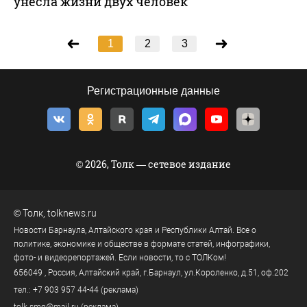
унесла жизни двух человек
1
2
3
Регистрационные данные
© 2026, Толк — сетевое издание
©
Толк
,
tolknews.ru
Новости Барнаула, Алтайского края и Республики Алтай. Все о
политике, экономике и обществе в формате статей, инфографики,
фото- и видеорепортажей. Если новости, то с ТОЛКом!
656049
, Россия, Алтайский край, г.
Барнаул
,
ул.Короленко, д.51, оф.202
тел.:
+7 903 957 44-44
(реклама)