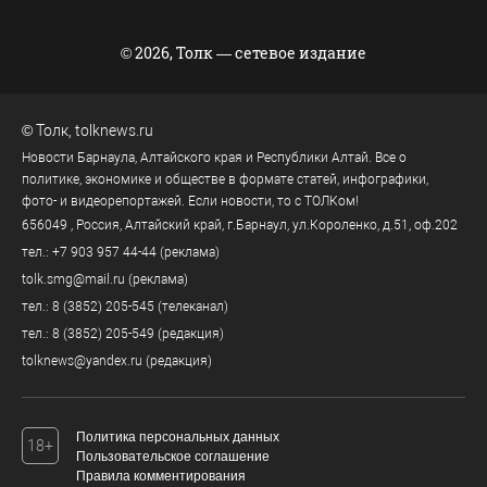
© 2026, Толк — сетевое издание
©
Толк
,
tolknews.ru
Новости Барнаула, Алтайского края и Республики Алтай. Все о
политике, экономике и обществе в формате статей, инфографики,
фото- и видеорепортажей. Если новости, то с ТОЛКом!
656049
, Россия, Алтайский край, г.
Барнаул
,
ул.Короленко, д.51, оф.202
тел.:
+7 903 957 44-44
(реклама)
tolk.smg@mail.ru
(реклама)
тел.:
8 (3852) 205-545
(телеканал)
тел.:
8 (3852) 205-549
(редакция)
tolknews@yandex.ru
(редакция)
Политика персональных данных
18+
Пользовательское соглашение
Правила комментирования