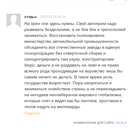
стмьс
2023.02.23 09:34
На хрен они здесь нужны. Свой автопром надо 
развивать бездельники, а не бла бла и трепологией 
заниматься. Восстановить полнокровное 
министерство автомобильной промышленности 
объединить все отечественные заводы в единую 
госкорпорацию без отверточной сборки и 
сконцентрировать там науку, конструкторские 
бюро, деньги а не раздавать на лево и на право 
всякого рода проходимцам на воровство лишь бы 
самим ничего не делать. В такое время роль 
государства возростает. Пора напрягаться и 
заниматься хозяйством страны а не перекладывать 
на негодяев неолибералов мирового глобализма, 
которые спят и видят как бы лентяев, простаков и 
лохов надуть на миллиарды.
Ответить
КОММЕНТАРИИ ДЛЯ САЙТА
CACKL
E