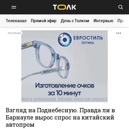
Телеканал
Прямой эфир
День с Толком
Интервью
Прог
РЕКЛАМА
Взгляд на Поднебесную. Правда ли в
Барнауле вырос спрос на китайский
автопром