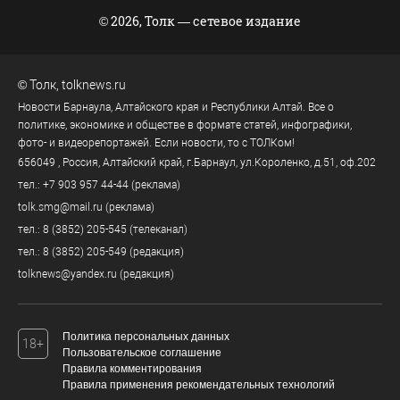
© 2026, Толк — сетевое издание
©
Толк
,
tolknews.ru
Новости Барнаула, Алтайского края и Республики Алтай. Все о
политике, экономике и обществе в формате статей, инфографики,
фото- и видеорепортажей. Если новости, то с ТОЛКом!
656049
, Россия, Алтайский край, г.
Барнаул
,
ул.Короленко, д.51, оф.202
тел.:
+7 903 957 44-44
(реклама)
tolk.smg@mail.ru
(реклама)
тел.:
8 (3852) 205-545
(телеканал)
тел.:
8 (3852) 205-549
(редакция)
tolknews@yandex.ru
(редакция)
Политика персональных данных
18+
Пользовательское соглашение
Правила комментирования
Правила применения рекомендательных технологий