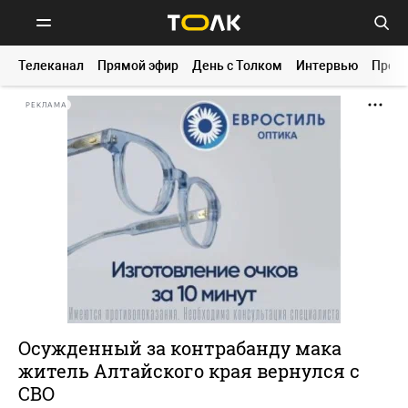
Телеканал
Прямой эфир
День с Толком
Интервью
Прог
РЕКЛАМА
Осужденный за контрабанду мака
житель Алтайского края вернулся с
СВО