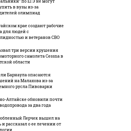
бальники" по ЕГЭ не могут
упить в вузы из-за
дителей олимпиад
тайском крае создают рабочие
а для людей с
лидностью и ветеранов СВО
азвал три версии крушения
омоторного самолета Cessna в
тской области
ли Барнаула опасаются
шений на Малахова из-за
емного русла Пивоварки
рно-Алтайске обновили почти
 водопровода за два года
юбленный Лерчек вышел на
:48
05 августа, 16:38
 и рассказал о ее лечении от
с
Базу отдыха
05 августа, 11:08
логии