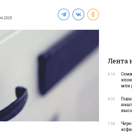
.04.2025
Лента 
Семи
8:18
япон
млн 
Годы
8:03
нашл
высо
Чере
7:54
асфа