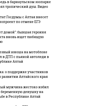
едь в барнаульском зоопарке
ял тропический душ. Видео
тат Госдумы с Алтая внесет
нопроект по отмене ЕГЭ
ет домой": бывшая героиня
кта вновь ищет любящую
ью
СМИ: В 
езвый юноша на мотоблоке
их событий не
полице
л в ДТП с пьяной автоледи в
В магазинах России
ублике Алтай
о с 1945: чего
машину
ажиотаж из-за этого
ть всем нам?
подожг
продукта: что купить?
ка: о поддержке участников
и развитии Алтайского края
ый мужчина жестоко избил
 беременную девушку на
ьбе в Республике Алтай