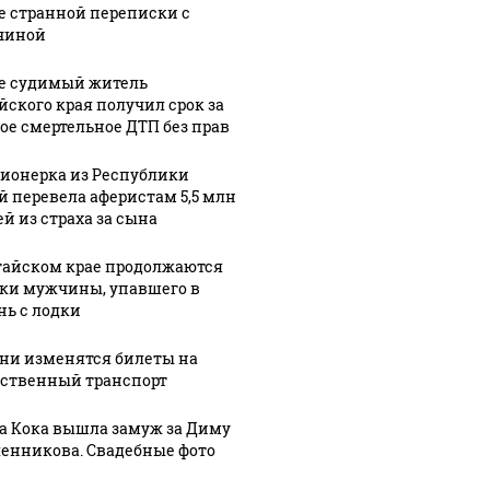
е странной переписки с
чиной
е судимый житель
йского края получил срок за
ое смертельное ДТП без прав
ионерка из Республики
й перевела аферистам 5,5 млн
ей из страха за сына
тайском крае продолжаются
ки мужчины, упавшего в
нь с лодки
ени изменятся билеты на
ственный транспорт
а Кока вышла замуж за Диму
енникова. Свадебные фото