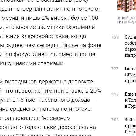
дый четвертый платит по ипотеке от
в месяц, и лишь 2% вносят более 100
ем, что многие заемщики оформили
ышения ключевой ставки, когда
Суд 
7:39
собс
ыгоднее, чем сегодня. Также на фоне
барн
итов фокус клиентов сместился на
напр
и с низкими ставками.
Глав
7:27
10% 
прог
% вкладчиков держат на депозите
й, что позволяет им при ставке в 20%
Еще 
7:15
чать 15 тыс. пассивного дохода –
к Те
в Го
на среднего платежа по ипотеке.
спользовались “временем
300 
7:02
прош
прошлого года ставки держались на
Ретр