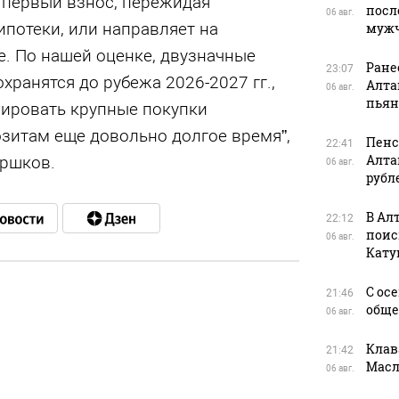
 первый взнос, пережидая
посл
06 авг.
ипотеки, или направляет на
муж
. По нашей оценке, двузначные
Ране
23:07
хранятся до рубежа 2026-2027 гг.,
Алта
06 авг.
пьян
сировать крупные покупки
зитам еще довольно долгое время”,
Пенс
22:41
Алта
оршков.
06 авг.
рубл
В Ал
22:12
поис
06 авг.
Кату
С ос
21:46
обще
06 авг.
в
Клав
21:42
Масл
06 авг.