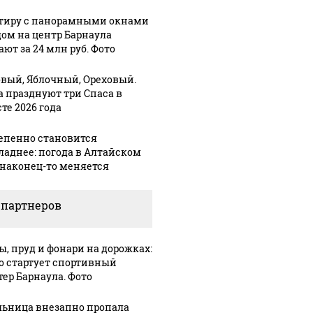
тиру с панорамными окнами
дом на центр Барнаула
ют за 24 млн руб. Фото
вый, Яблочный, Ореховый.
а празднуют три Спаса в
те 2026 года
епенно становится
ладнее: погода в Алтайском
 наконец-то меняется
 партнеров
ы, пруд и фонари на дорожках:
го стартует спортивный
тер Барнаула. Фото
ьница внезапно пропала