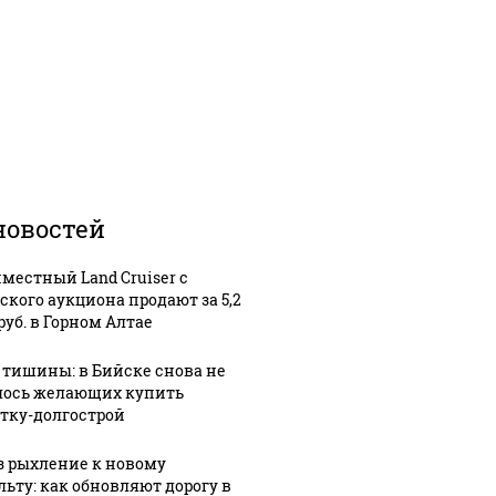
новостей
местный Land Cruiser с
ского аукциона продают за 5,2
руб. в Горном Алтае
 тишины: в Бийске снова не
ось желающих купить
тку-долгострой
з рыхление к новому
льту: как обновляют дорогу в