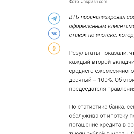
Фото: Unsplash.com
ВТБ проанализировал со
оформленным клиентами 
ставок по ипотеке, кот
Результаты показали, ч
каждый второй вкладчи
среднего ежемесячного
десятый – 100%. Об это
председателя правления
По статистике банка, 
обслуживают ипотеку по
погашение кредита в с
тысяч рублей в месяц. 