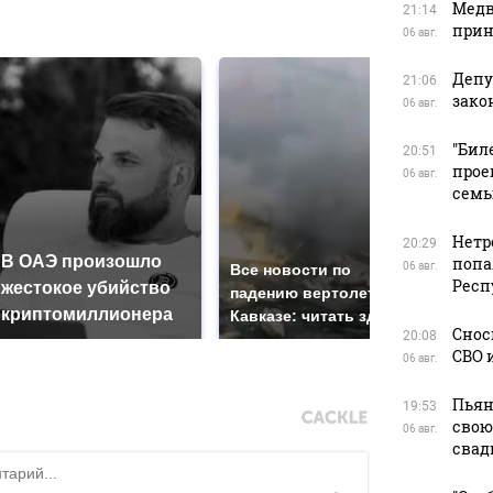
Медв
в
21:14
прин
06 авг.
Депу
21:06
зако
06 авг.
"Бил
20:51
прое
06 авг.
сем
Нетр
20:29
В ОАЭ произошло
Так
попа
06 авг.
Все новости по
Респ
жестокое убийство
был
падению вертолета на
криптомиллионера
жда
Кавказе: читать здесь
Снос
20:08
СВО 
06 авг.
Пьян
19:53
свою
06 авг.
свад