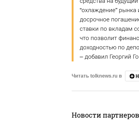
средства на будущий
“охлаждение” рынка 
досрочное погашение
ставки по вкладам со
что позволит финан
доходностью по депо
– добавил Георгий Г
Читать tolknews.ru в
Новости партнеро