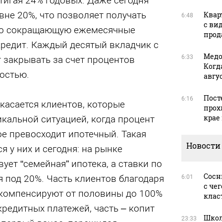
тигая 24% годовых. Даже сегодня
вне 20%, что позволяет получать
Квар
6:48
с ви
ьно сокращающую ежемесячные
прода
кредит. Каждый десятый вкладчик с
Медо
6:33
 закрывать за счет процентов
Когд
остью.
авгус
Пост
6:16
касается клиентов, которые
прох
крае
кальной ситуацией, когда процент
ое превосходит ипотечный. Такая
Новости
 у них и сегодня: на рынке
ует “семейная” ипотека, а ставки по
Сосн
 под 20%. Часть клиентов благодаря
6:01
с че
компенсируют от половины до 100%
клас
редитных платежей, часть – копит
Школ
23:33