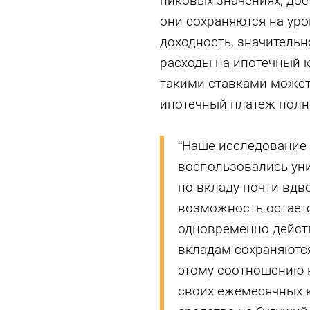
пиковых значениях, дос
они сохраняются на уро
доходность, значител
расходы на ипотечный 
такими ставками может
ипотечный платеж полн
“Наше исследование 
воспользовались уни
по вкладу почти вдв
возможность остается
одновременно действ
вкладам сохраняются
этому соотношению 
своих ежемесячных к