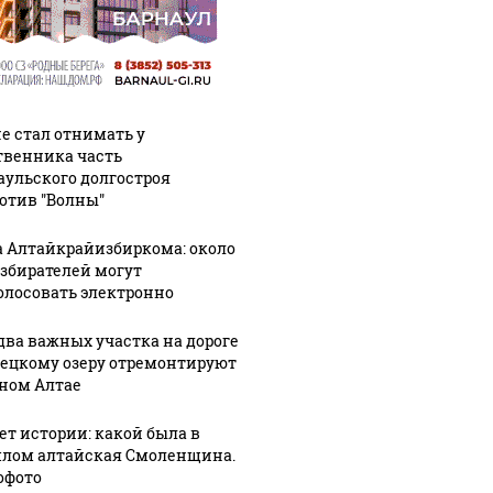
не стал отнимать у
твенника часть
аульского долгостроя
отив "Волны"
а Алтайкрайизбиркома: около
избирателей могут
олосовать электронно
два важных участка на дороге
лецкому озеру отремонтируют
рном Алтае
лет истории: какой была в
лом алтайская Смоленщина.
офото