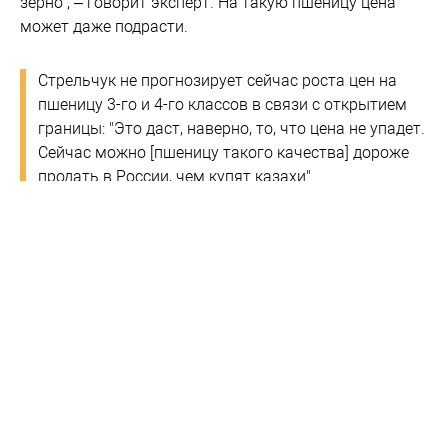
зерно", – говорит эксперт. На такую пшеницу цена
может даже подрасти.
Стрельчук не прогнозирует сейчас роста цен на
пшеницу 3-го и 4-го классов в связи с открытием
границы: "Это даст, наверно, то, что цена не упадет.
Сейчас можно [пшеницу такого качества] дороже
продать в России, чем купят казахи".
Сегодня 3-й класс продается примерно по 15 тыс.
рублей за тонну. Рост цены прогнозируется примерно
с марта.
Всё, забыли: Дмитрий Беляев — о том,
почему стремительно падает рынок
агротехники
#
аграрии
#
Казахстан
#
пшеница
#
экспорт