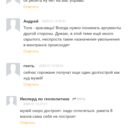
ох ребята ну нет на Вас управы.
Ответить
Андрей
2025.01.13 05:51
Толк - красавцы! Всегда нужно понимать аргументы 
другой стороны. Думаю, в этой теме ещё много 
скрытого, неспроста такие назначения-увольнения 
в минтрансе происходят
Ответить
гость
2025.01.13 03:34
сейчас горожане получат еще один долгострой как 
худ музей!
Ответить
Иксперд по геополитике
гость
2025.01.13 07:27
музей скоро достроят. надо сплотиться. ракета 8 
махов сама себя не построит
Ответить