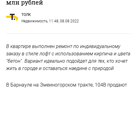
млн рублей
ТОЛК
Недвижимость
, 11:48, 08.08.2022
В квартире выполнен ремонт по индивидуальному
заказу в стиле лофт с использованием кирпича и цвета
"бетон". Вариант идеально подойдет для тех, кто хочет
жить в городе и оставаться наедине с природой
В Барнауле на Змеиногорском тракте, 104В продают
трехкомнатную квартиру площадью 152 "квадрата"
за 29,5 млн рублей. Объявление размещено на сайте
"Авито".
По словам собственников, из окон квартиры
раскрывается шикарный вид на лес.