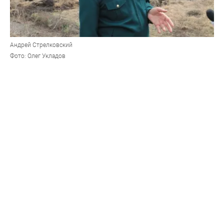
Андрей Стрелковский
Фото: Олег Укладов
За неделю в правительстве Алтайского края два
министерства обрели официально руководителей, оба
ранее исполняли обязанности
Андрей Стрелковский, исполнявший обязанности
главы регионального минприроды, официально
занял этот пост. Соответствующий документ 1
декабря подписал губернатор края Виктор Томенко,
сообщил глава региона "Толку".
Стрелковский был заместителем министра,
начальником управления лесами, этот пост он