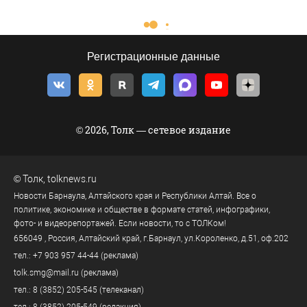
Регистрационные данные
© 2026, Толк — сетевое издание
©
Толк
,
tolknews.ru
Новости Барнаула, Алтайского края и Республики Алтай. Все о
политике, экономике и обществе в формате статей, инфографики,
фото- и видеорепортажей. Если новости, то с ТОЛКом!
656049
, Россия, Алтайский край, г.
Барнаул
,
ул.Короленко, д.51, оф.202
тел.:
+7 903 957 44-44
(реклама)
tolk.smg@mail.ru
(реклама)
тел.:
8 (3852) 205-545
(телеканал)
тел.:
8 (3852) 205-549
(редакция)