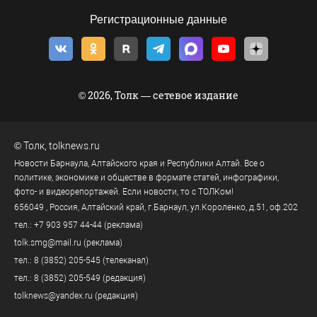
Регистрационные данные
© 2026, Толк — сетевое издание
©
Толк
,
tolknews.ru
Новости Барнаула, Алтайского края и Республики Алтай. Все о
политике, экономике и обществе в формате статей, инфографики,
фото- и видеорепортажей. Если новости, то с ТОЛКом!
656049
, Россия, Алтайский край, г.
Барнаул
,
ул.Короленко, д.51, оф.202
тел.:
+7 903 957 44-44
(реклама)
tolk.smg@mail.ru
(реклама)
тел.:
8 (3852) 205-545
(телеканал)
тел.:
8 (3852) 205-549
(редакция)
tolknews@yandex.ru
(редакция)