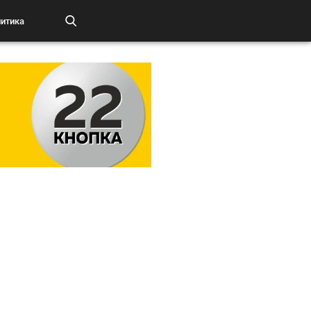
итика