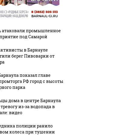
 атаковали промышленное
приятие под Самарой
активисты в Барнауле
тили берег Пивоварки от
ра
Барнаула показал главе
ромторга РФ город с высоты
рного парка
цы дома в центре Барнаула
 тревогу из-за водопада в
але: видео
удника полиции ранило
вом колеса при тушении