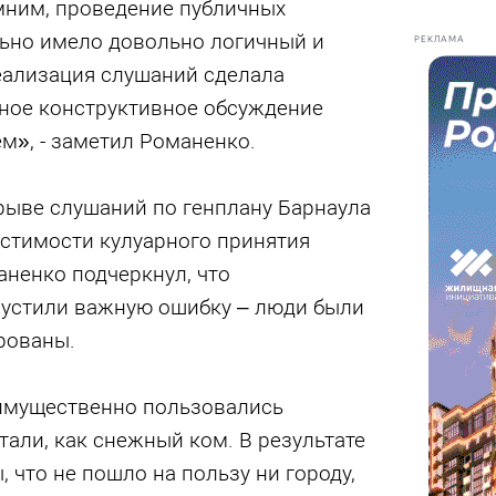
мним, проведение публичных
ьно имело довольно логичный и
РЕКЛАМА
еализация слушаний сделала
ое конструктивное обсуждение
м», - заметил Романенко.
рыве слушаний по генплану Барнаула
устимости кулуарного принятия
ненко подчеркнул, что
пустили важную ошибку – люди были
рованы.
имущественно пользовались
тали, как снежный ком. В результате
 что не пошло на пользу ни городу,