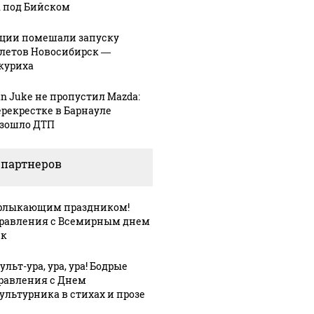
 под Бийском
ции помешали запуску
летов Новосибирск —
куриха
an Juke не пропустил Mazda:
ерекрестке в Барнауле
зошло ДТП
 партнеров
рлыкающим праздником!
равления с Всемирным днем
ек
льт-ура, ура, ура! Бодрые
равления с Днем
ультурника в стихах и прозе