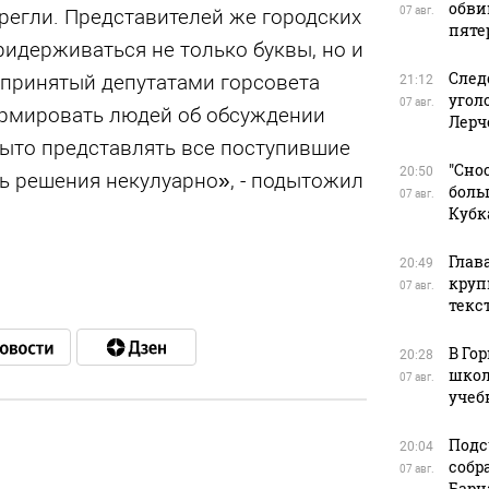
обви
егли. Представителей же городских
07 авг.
пяте
ридерживаться не только буквы, но и
След
 принятый депутатами горсовета
21:12
угол
07 авг.
рмировать людей об обсуждении
Лерч
ыто представлять все поступившие
"Сно
20:50
ь решения некулуарно», - подытожил
боль
07 авг.
Кубк
Глав
20:49
круп
07 авг.
текс
В Го
20:28
школ
07 авг.
учеб
Подс
20:04
собр
07 авг.
в
Барн