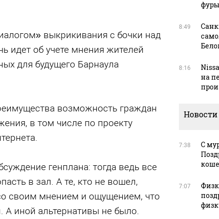
фуры
Санк
8:49
диалогом» выкрикивания с бочки над
само
Бело
ечь идет об учете мнения жителей
ных для будущего Барнаула
Niss
8:16
на п
прои
преимущества возможность граждан
Новости
ения, в том числе по проекту
тернета.
С му
7:38
Позд
кош
суждение генплана: тогда ведь все
сть в зал. А те, кто не вошел,
Физку
7:07
 со своим мнением и ощущением, что
позд
физк
. А иной альтернативы не было.