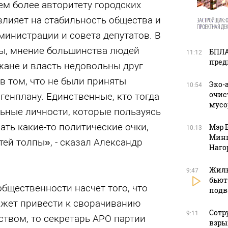
тем более авторитету городских
влияет на стабильность общества и
инистрации и совета депутатов. В
ны, мнение большинства людей
БПЛА
11:12
пред
ожане и власть недовольны друг
в том, что не были приняты
Эко-
10:54
очис
енплану. Единственные, кто тогда
мусо
ьные личности, которые пользуясь
ть какие-то политические очки,
Мэр 
10:13
Минп
тей толпы», - сказал Александр
Наго
Жиль
9:47
бьют
общественности насчет того, что
подв
жет привести к сворачиванию
Сотр
9:11
ством, то секретарь АРО партии
взры