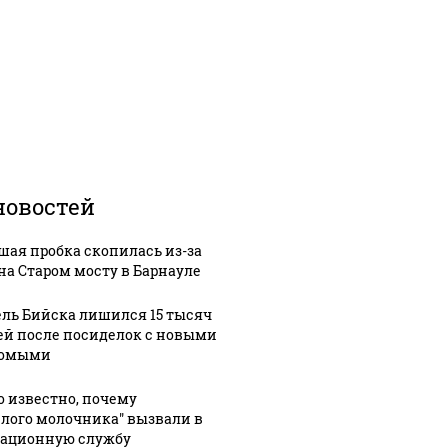
новостей
шая пробка скопилась из-за
на Старом мосту в Барнауле
ль Бийска лишился 15 тысяч
ей после посиделок с новыми
комыми
о известно, почему
елого молочника" вызвали в
ационную службу