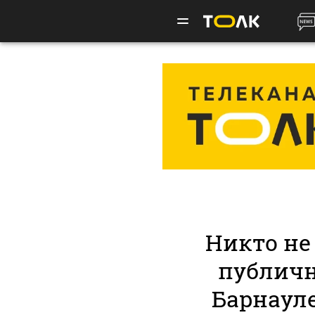
Никто не
публичн
Барнаул