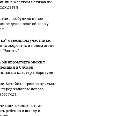
нили в жестком истязании
рых детей
ствие возбудило новое
овное дело после обыска у
ек
ска": о звездном участнике,
ших скоростях и новом этапе
а "Ракеты"
а Минпромторга оценил
нейший в Сибири
тильный кластер в Барнауле
рно-Алтайске прошла приемка
 перед началом нового
ного года
читали, сколько стоит
ать ребенка в школу в
ауле