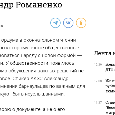
ндр Романенко
18
гордума в окончательном чтении
 по которому очные общественные
Лента 
зоваться наряду с новой формой —
. У общественности появилось
Боль
12:39
ДТП 
орма обсуждения важных решений не
овсе. Спикер АКЗС Александр
Жите
12:08
о мнения барнаульцев по важным для
рубл
зна
скуют быть неуслышанными.
Стал
11:37
"Вес
орю о документе, а не о его
мигр