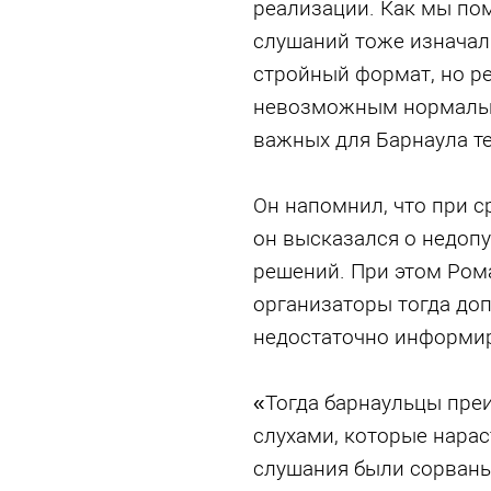
реализации. Как мы по
слушаний тоже изначал
стройный формат, но р
невозможным нормальн
важных для Барнаула те
Он напомнил, что при с
он высказался о недоп
решений. При этом Рома
организаторы тогда до
недостаточно информи
«Тогда барнаульцы пре
слухами, которые нарас
слушания были сорваны,