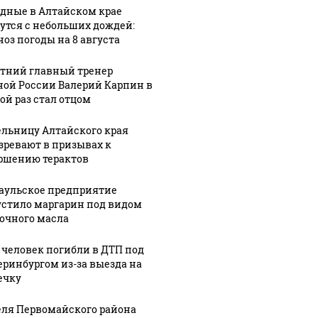
дные в Алтайском крае
утся с небольших дождей:
ноз погоды на 8 августа
етний главный тренер
ной России Валерий Карпин в
ой раз стал отцом
льницу Алтайского края
зревают в призывах к
ршению терактов
аульское предприятие
стило маргарин под видом
очного масла
 человек погибли в ДТП под
еринбургом из-за выезда на
ечку
ля Первомайского района