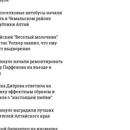
оселковые автобусы начали
ть в Чемальском районе
ублики Алтай
йский "Веселый молочник"
тас Уолкер заявил, что ему
ит выдворение
рнауле начали ремонтировать
у Парфенова на въезде в
д
: В Химках на
на Диброва ответила на
ицейскую
На Урале из казны
ику эффектным образом и
Как выг
ила о "настоящей любви"
ину напали и
были украдены 18
крушени
ожгли.
миллионов рублей
Кавказе:
рнауле наградили лучших
ителей Алтайского края
ый барнаулец на иномарке