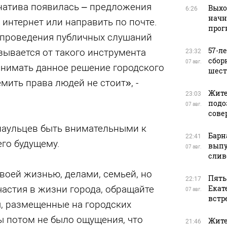
рнатива появилась – предложения
Выхо
6:26
начн
интернет или направить по почте.
прог
проведения публичных слушаний
57-л
азывается от такого инструмента
23:32
сбор
07 авг.
инимать данное решение городского
шест
мить права людей не стоит», -
Жите
23:03
подо
07 авг.
сове
рнаульцев быть внимательными к
Барн
22:41
его будущему.
выпу
07 авг.
слив
воей жизнью, делами, семьей, но
Пять
22:17
частия в жизни города, обращайте
Екат
07 авг.
встр
, размещенные на городских
ы потом не было ощущения, что
Жите
21:46