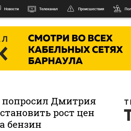
Новости
Телеканал
Происшествия
Пол
в попросил Дмитрия
становить рост цен
а бензин