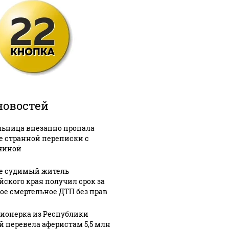
новостей
ьница внезапно пропала
е странной переписки с
чиной
е судимый житель
йского края получил срок за
ое смертельное ДТП без прав
ионерка из Республики
й перевела аферистам 5,5 млн