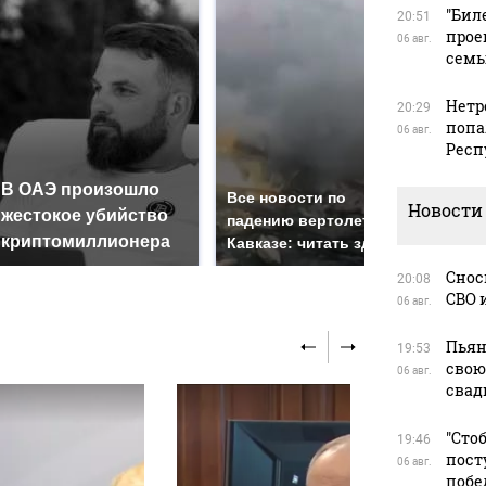
"Бил
20:51
прое
06 авг.
сем
Нетр
20:29
попа
06 авг.
Респ
В ОАЭ произошло
Так
Все новости по
Новости
жестокое убийство
был
падению вертолета на
криптомиллионера
жда
Кавказе: читать здесь
Снос
20:08
СВО 
06 авг.
Пьян
19:53
свою
06 авг.
свад
"Сто
19:46
пост
06 авг.
побе