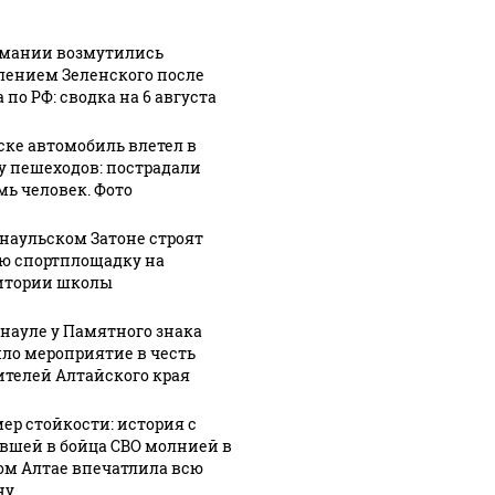
рмании возмутились
лением Зеленского после
 по РФ: сводка на 6 августа
ске автомобиль влетел в
у пешеходов: пострадали
мь человек. Фото
рнаульском Затоне строят
ю спортплощадку на
итории школы
рнауле у Памятного знака
ло мероприятие в честь
ителей Алтайского края
ер стойкости: история с
вшей в бойца СВО молнией в
ом Алтае впечатлила всю
ну