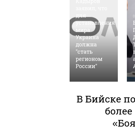
Кадыров
заявил, что
для
05 марта, 14:35
0
Барнаульские
установления
общественники
мира
"ударят"
Украина
автопробегом
должна
в поддержку
"стать
российских
регионом
войск
России"
В Бийске п
более
«Бо