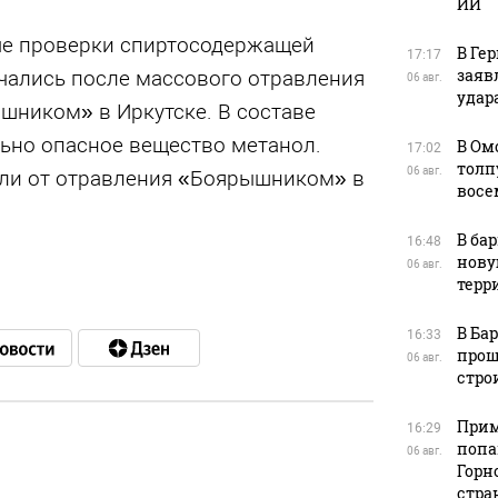
ИИ
ые проверки спиртосодержащей
В Ге
17:17
заяв
ачались после массового отравления
06 авг.
удара
ником» в Иркутске. В составе
ьно опасное вещество метанол.
В Ом
17:02
толп
06 авг.
бли от отравления «Боярышником» в
восе
В ба
16:48
нову
06 авг.
терр
В Ба
16:33
прош
06 авг.
стро
Прим
16:29
попа
06 авг.
Горн
в
стра