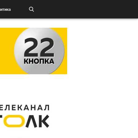
итика