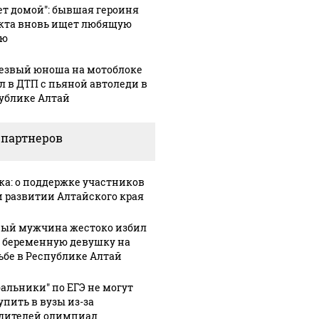
ет домой": бывшая героиня
кта вновь ищет любящую
ью
езвый юноша на мотоблоке
л в ДТП с пьяной автоледи в
ублике Алтай
СМИ: В 
их событий не
полице
В магазинах России
 партнеров
о с 1945: чего
машину
ажиотаж из-за этого
ть всем нам?
подожг
продукта: что купить?
ка: о поддержке участников
и развитии Алтайского края
ый мужчина жестоко избил
 беременную девушку на
ьбе в Республике Алтай
бальники" по ЕГЭ не могут
упить в вузы из-за
дителей олимпиад