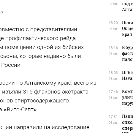
под 
06 авг.
Алта
17
Поли
18:20
Обще
овместно с представителями
06 авг.
края
де профилактического рейда
м помещении одной из бийских
В бу
18:16
фаст
06 авг.
сьоны, которые недавно были
пало
 России.
ЦГБ 
18:03
Haval
06 авг.
ссии по Алтайскому краю, всего из
я изъяли 315 флаконов экстракта
Комп
17:46
улич
06 авг.
конов спиртосодержащего
нар
 «Вито-Септ».
Паци
17:31
онко
06 авг.
кции направили на исследование.
опер