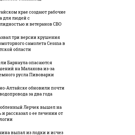
30 ноября, 10:27
тайском крае создают рабочие
В Алтайском
:16
05 марта, 14:35
а для людей с
кие
крае
Барнаульские
лидностью и ветеранов СВО
ты
назначили
общественник
нового
"ударят"
азвал три версии крушения
омоторного самолета Cessna в
мозить"
министра
автопробегом
тской области
осамокаты
спорта и
в поддержку
вице-
российских
ли Барнаула опасаются
педы
губернатора
войск
шений на Малахова из-за
емного русла Пивоварки
рно-Алтайске обновили почти
 водопровода за два года
юбленный Лерчек вышел на
 и рассказал о ее лечении от
логии
ина выпал из лодки и исчез