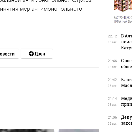
ринятия мер антимонопольного
.
В Ал
22:12
поис
06 авг.
Кату
С ос
21:46
обще
06 авг.
Клав
21:42
Масл
06 авг.
в
Медв
21:14
прин
06 авг.
в
Депу
21:06
зако
06 авг.