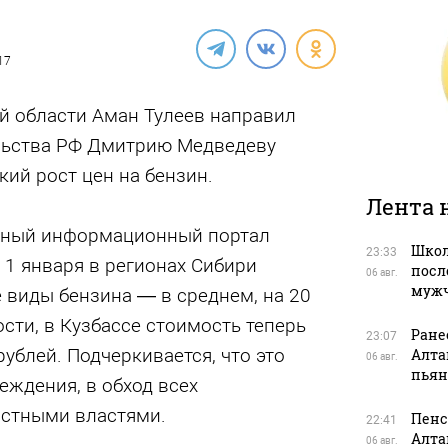
17
й области Аман Тулеев направил
льства РФ Дмитрию Медведеву
кий рост цен на бензин.
Лента 
ьный информационный портал
Школ
23:33
 1 января в регионах Сибири
посл
06 авг.
муж
 виды бензина — в среднем, на 20
ости, в Кузбассе стоимость теперь
Ране
23:07
рублей. Подчеркивается, что это
Алта
06 авг.
пьян
ждения, в обход всех
астными властями.
Пенс
22:41
Алта
06 авг.