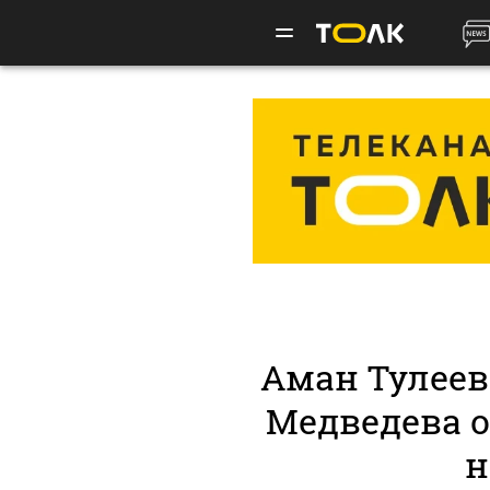
Аман Тулее
Медведева о
н