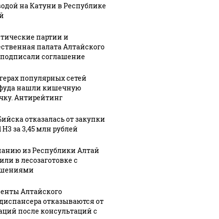
водой на Катуни в Республике
й
тические партии и
ственная палата Алтайского
 подписали соглашение
ргерах популярных сетей
фуда нашли кишечную
чку. Антирейтинг
Бийска отказалась от закупки
 H3 за 3,45 млн рублей
анию из Республики Алтай
или в лесозаготовке с
ушениями
енты Алтайского
диспансера отказываются от
аций после консультаций с