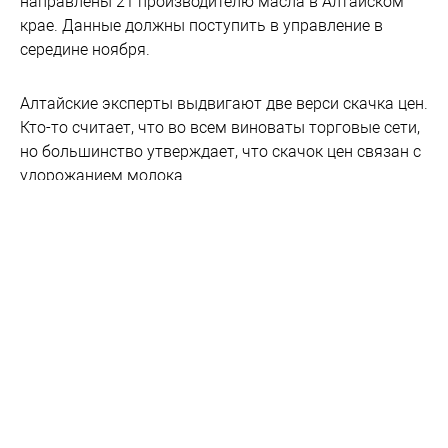
направлены 21 производителю масла в Алтайском
крае. Данные должны поступить в управление в
середине ноября.
Алтайские эксперты выдвигают две верси скачка цен.
Кто-то считает, что во всем виноваты торговые сети,
но большинство утверждает, что скачок цен связан с
удорожанием молока.
Во всем виноваты ритейлеры?
Председатель правления некоммерческого
партнерства «Алтайсоюзмолоко», директор ОАО
«Племрепродуктор «Чистюньский»
Валерий
Деккерт
в разговоре с «ПОЛИТСИБРУ» заявил, что в
скачке цен виноваты торговые сети.
«Все вопросы к торговым сетям, а не к