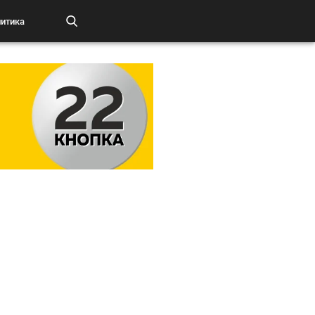
итика