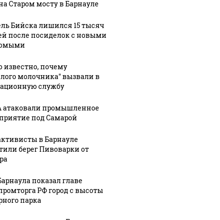
на Старом мосту в Барнауле
ль Бийска лишился 15 тысяч
ей после посиделок с новыми
комыми
о известно, почему
елого молочника" вызвали в
ационную службу
 атаковали промышленное
приятие под Самарой
активисты в Барнауле
тили берег Пивоварки от
ра
Барнаула показал главе
ромторга РФ город с высоты
рного парка