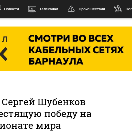
Новости
Телеканал
Происшествия
Пол
 Сергей Шубенков
естящую победу на
ионате мира