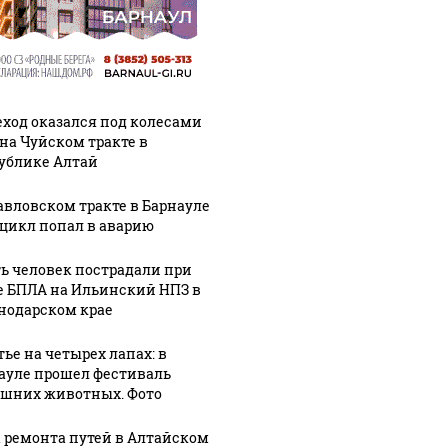
ход оказался под колесами
 на Чуйском тракте в
ублике Алтай
авловском тракте в Барнауле
цикл попал в аварию
ь человек пострадали при
е БПЛА на Ильинский НПЗ в
нодарском крае
тье на четырех лапах: в
ауле прошел фестиваль
шних животных. Фото
Урале из казны
Не ешьт
Как выглядит место
а ремонта путей в Алтайском
и украдены 18
готовую
крушение вертолета на