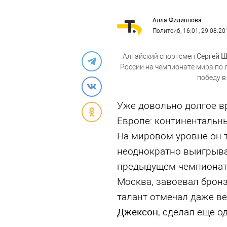
Алла Филиппова
Политсиб
, 16:01, 29.08.20
Алтайский спортсмен
Сергей 
России на чемпионате мира по 
победу в
Уже довольно долгое в
Европе: континентальн
На мировом уровне он 
неоднократно выигрыва
предыдущем чемпионате
Москва, завоевал бронз
талант отмечал даже в
Джексон
, сделал еще о