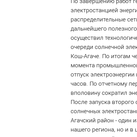
По завершению работ г
электростанцией энерги
распределительны
е се
дальнейшего полезного 
осуществил технологич
очереди солнечной эле
Кош-Агаче. По итогам ч
момента промышленной
отпуск электроэнергии 
часов. По отчетному п
вполовину сократил эн
После запуска второго
солнечных электростан
Агачский район - один 
нашего региона, но и в