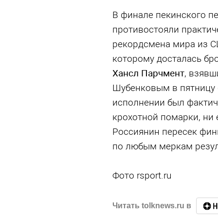
В финале пекинского п
противостояли практич
рекордсмена мира из 
которому досталась бро
Хансл Парчмент
, взявш
Шубенковым в пятницу б
исполнении был фактич
крохотной помарки, ни 
Россиянин пересек фин
по любым меркам резуль
Фото rsport.ru
Читать tolknews.ru в