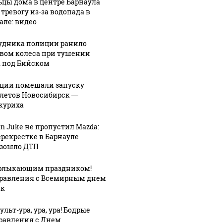
цы дома в центре Барнаула
 тревогу из-за водопада в
але: видео
удника полиции ранило
вом колеса при тушении
 под Бийском
ции помешали запуску
летов Новосибирск —
куриха
an Juke не пропустил Mazda:
ерекрестке в Барнауле
зошло ДТП
рлыкающим праздником!
равления с Всемирным днем
ек
льт-ура, ура, ура! Бодрые
равления с Днем