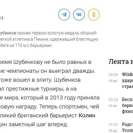
15
Шубенков
принес первую золотую медаль сборной
легкой атлетике в Пекине, одержавший блестящую
 беге на 110 м с барьерами.
Лента 
ремя Шубенкову не было равных в
ые чемпионаты он выиграл дважды.
Wild
23:24
тоже вошел в элиту. Шубенков
удар
08 авг.
стра
л престижные турниры, а на
 мира, который в 2013 году приняла
Бесп
22:23
барн
овую награду. Теперь спортсмен, чей
08 авг.
флюо
еликий британский барьерист
Колин
дин заметный шаг вперед.
Родс
21:31
Усол
08 авг.