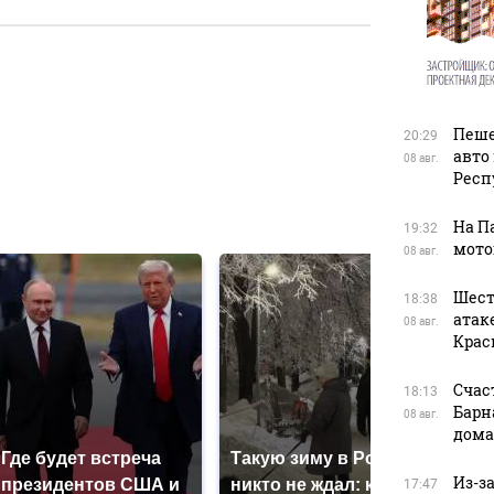
в
Пеше
20:29
авто
08 авг.
Респ
в
На П
19:32
мото
08 авг.
Шест
18:38
атак
08 авг.
Крас
Счас
18:13
Барн
08 авг.
дома
Где будет встреча
Такую зиму в России
На 
Из-з
президентов США и
никто не ждал: как
был
17:47