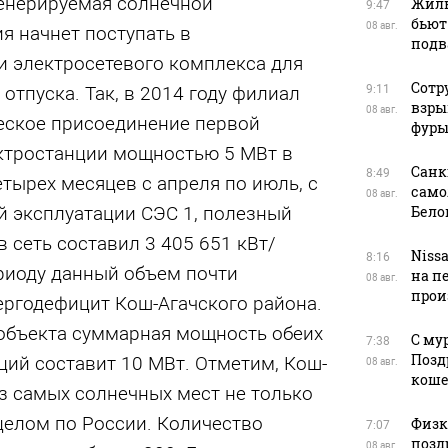
енерируемая солнечной
Жиль
9:47
бьют
08 авг.
я начнет поступать в
подв
ти электросетевого комплекса для
Сотр
отпуска. Так, в 2014 году филиал
9:11
взры
08 авг.
еское присоединение первой
фуры
ктростанции мощностью 5 МВт в
Санк
8:49
етырех месяцев с апреля по июль, с
само
08 авг.
 эксплуатации СЭС 1, полезный
Бело
в сеть составил 3 405 651 кВт/
Niss
8:16
ериоду данный объем почти
на п
08 авг.
прои
ергодефицит Кош-Агачского района.
 объекта суммарная мощность обеих
С му
7:38
Позд
ций составит 10 МВт. Отметим, Кош-
08 авг.
кош
из самых солнечных мест не только
 целом по России. Количество
Физку
7:07
позд
08 авг.