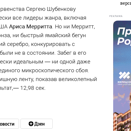
верс
ервенства Сергею Шубенкову
ески все лидеры жанра, включая
РЕКЛАМА
США
Ариса Мерритта
. Но ни Мерритт,
нза, ни быстрый ямайский бегун
ий серебро, конкурировать с
ыли не в состоянии. Забег в его
ески идеальным — ни одной даже
единого микроскопического сбоя.
ишную ленту, показав великолепный
тат,— 12,98 сек.