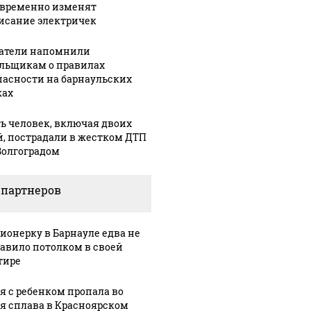
 временно изменят
лионов рублей
магазин
Кавказе: смотреть
исание электричек
атели напомнили
льщикам о правилах
пасности на барнаульских
ах
ь человек, включая двоих
й, пострадали в жестком ДТП
Волгоградом
 партнеров
30 ноября, 10:27
В Алтайском
:16
05 марта, 14:35
кие
крае
Барнаульские
ионерку в Барнауле едва не
ты
назначили
общественник
авило потолком в своей
нового
"ударят"
тире
мозить"
министра
автопробегом
осамокаты
спорта и
в поддержку
я с ребенком пропала во
вице-
российских
я сплава в Красноярском