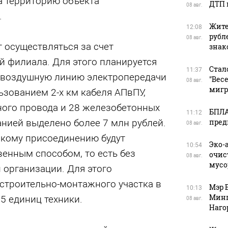
а территорию объекта
ДТП 
08 авг.
.
Жите
12:08
рубл
08 авг.
 осуществляться за счет
зна
й филиала. Для этого планируется
Стал
11:37
 воздушную линию электропередачи
"Вес
08 авг.
мигр
льзованием 2-х км кабеля АПвПУ,
ного провода и 28 железобетонных
БПЛА
11:12
анией выделено более 7 млн рублей.
пред
08 авг.
скому присоединению будут
Эко-
10:54
енным способом, то есть без
очис
08 авг.
мусо
 организации. Для этого
 строительно-монт
ажного участка в
Мэр 
10:13
Минп
 5 единиц техники.
08 авг.
Наго