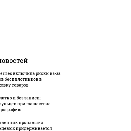
новостей
berries включила риски из-за
ов беспилотников в
ховку товаров
латно и без записи:
аульцев приглашают на
рографию
твенник пропавших
ьцевых придерживается