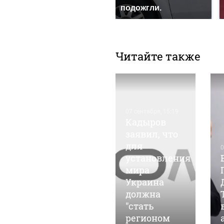
подожгли.
Читайте также
07 сентября, 15:19
Кадыров
заявил, что
для
05 марта, 14:35
0
Барнаульские
установления
общественники
мира
"ударят"
Украина
автопробегом
должна
в поддержку
"стать
российских
регионом