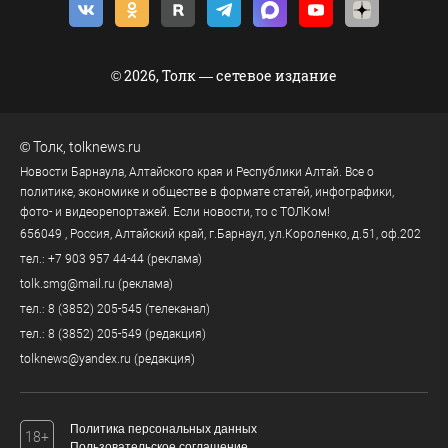
© 2026, Толк — сетевое издание
©
Толк
,
tolknews.ru
Новости Барнаула, Алтайского края и Республики Алтай. Все о
политике, экономике и обществе в формате статей, инфографики,
фото- и видеорепортажей. Если новости, то с ТОЛКом!
656049
, Россия, Алтайский край, г.
Барнаул
,
ул.Короленко, д.51, оф.202
тел.:
+7 903 957 44-44
(реклама)
tolk.smg@mail.ru
(реклама)
тел.:
8 (3852) 205-545
(телеканал)
тел.:
8 (3852) 205-549
(редакция)
tolknews@yandex.ru
(редакция)
Политика персональных данных
18+
Пользовательское соглашение