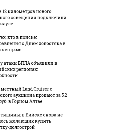
е 12 километров нового
ного освещения подключили
рнауле
ех, кто в поиске:
равления с Днем холостяка в
ах и прозе
зу атаки БПЛА объявили в
ийских регионах:
обности
местный Land Cruiser с
ского аукциона продают за 5,2
руб. в Горном Алтае
 тишины: в Бийске снова не
ось желающих купить
тку-долгострой