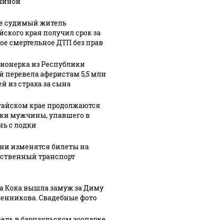
чиной
е судимый житель
йского края получил срок за
ое смертельное ДТП без прав
ионерка из Республики
й перевела аферистам 5,5 млн
ей из страха за сына
тайском крае продолжаются
ки мужчины, упавшего в
нь с лодки
ени изменятся билеты на
ственный транспорт
а Кока вышла замуж за Диму
енникова. Свадебные фото
едь в барнаульском зоопарке