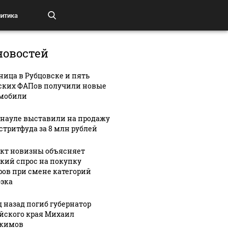
итика
новостей
ница в Рубцовске и пять
ских ФАПов получили новые
мобили
рнауле выставили на продажу
 стритфуда за 8 млн рублей
кт новизны объясняет
кий спрос на покупку
ров при смене категорий
эка
д назад погиб губернатор
йского края Михаил
кимов