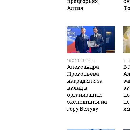
предгорьях
сн
Алтая
Фо
16:37, 12.12.2025
15:1
Александра
В 
Прокопьева
Ал
наградили за
за
вклад в
эк
организацию
по
экспедиции на
пе
гору Белуху
х