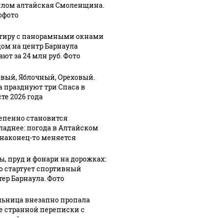
лом алтайская Смоленщина.
офото
тиру с панорамными окнами
дом на центр Барнаула
ют за 24 млн руб. Фото
вый, Яблочный, Ореховый.
а празднуют три Спаса в
те 2026 года
епенно становится
ладнее: погода в Алтайском
 наконец-то меняется
ы, пруд и фонари на дорожках:
го стартует спортивный
тер Барнаула. Фото
ьница внезапно пропала
е странной переписки с