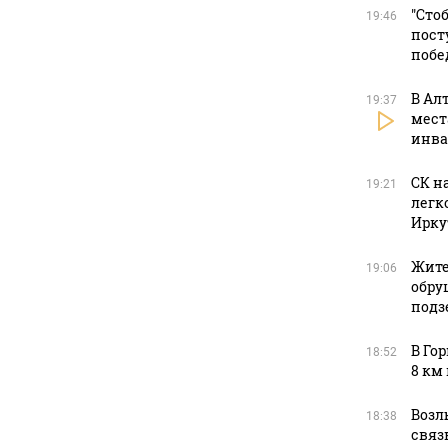
"Сто
19:46
пост
побе
В Ал
19:37
мест
инва
СК н
19:21
легк
Ирку
Жите
19:06
обру
подз
В Го
18:52
8 км
Возл
18:38
связь