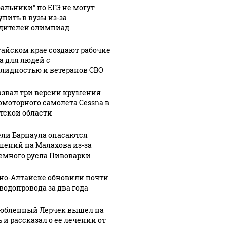
бальники" по ЕГЭ не могут
упить в вузы из-за
дителей олимпиад
тайском крае создают рабочие
а для людей с
лидностью и ветеранов СВО
азвал три версии крушения
омоторного самолета Cessna в
тской области
ли Барнаула опасаются
шений на Малахова из-за
емного русла Пивоварки
рно-Алтайске обновили почти
 водопровода за два года
юбленный Лерчек вышел на
 и рассказал о ее лечении от