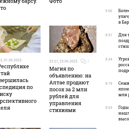
ежному барсу.
Фото
то
Боле
9:06
улич
в Ба
Для т
8:51
позд
стих
Угро
8:34
2, 01.09.2025
23:21, 25.06.2025
2
росс
Республике
Магия по
подр
тай
объявлению: на
вершилась
Алтае продают
Семи
8:18
спедиция по
посох за 2 млн
япон
иску
млн 
рублей для
рспективного
управления
меля
Годы
8:03
стихиями
нашл
высо