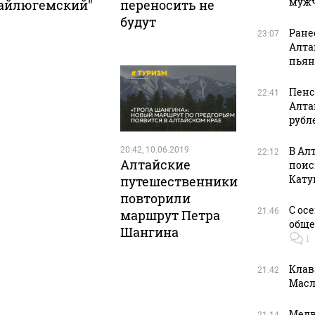
муж
айлюгемский"
переносить не
будут
Ране
23:07
Алта
пьян
Пенс
22:41
Алта
рубл
В Ал
20:42, 10.06.2019
22:12
Алтайские
поис
Кату
путешественники
повторили
С ос
21:46
маршрут Петра
обще
Шангина
1
Клав
21:42
Масл
Медв