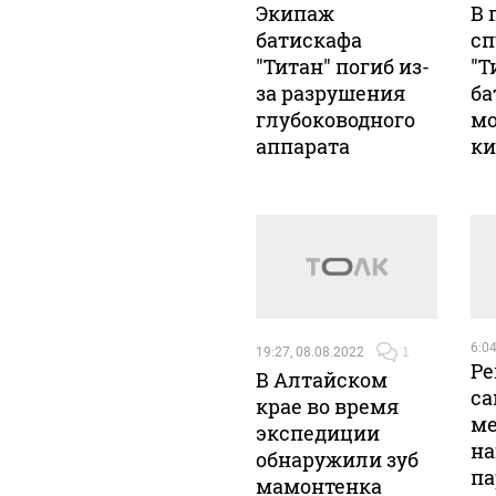
Экипаж
В 
батискафа
сп
"Титан" погиб из-
"Т
за разрушения
ба
глубоководного
мо
аппарата
ки
6:04
19:27, 08.08.2022
1
Ре
В Алтайском
са
крае во время
ме
экспедиции
на
обнаружили зуб
па
мамонтенка