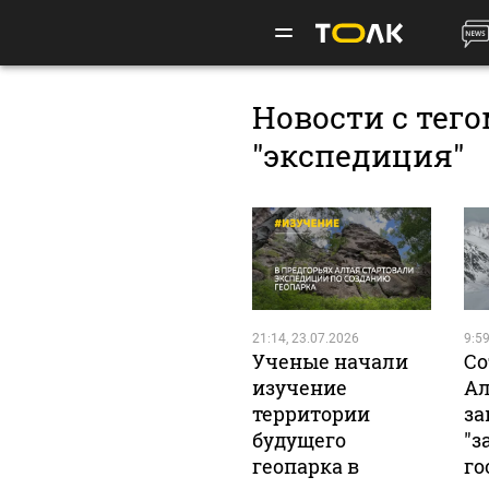
Новости с тег
"экспедиция"
21:14, 23.07.2026
9:59
Ученые начали
Со
изучение
Ал
территории
за
будущего
"з
геопарка в
го