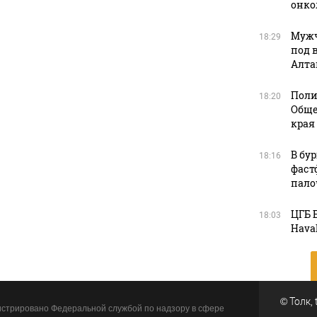
онко
Мужч
18:29
под 
Алта
Поли
18:20
Обще
края
В бу
18:16
фаст
пало
ЦГБ 
18:03
Haval
©
Толк
,
стрировано Федеральной службой по надзору в сфере