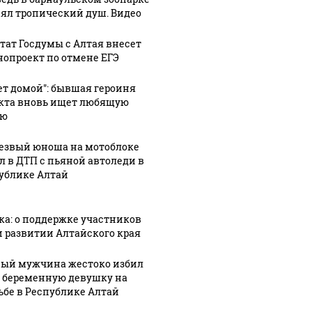
ял тропический душ. Видео
тат Госдумы с Алтая внесет
нопроект по отмене ЕГЭ
ет домой": бывшая героиня
кта вновь ищет любящую
ью
езвый юноша на мотоблоке
л в ДТП с пьяной автоледи в
ублике Алтай
ка: о поддержке участников
и развитии Алтайского края
ый мужчина жестоко избил
 беременную девушку на
ьбе в Республике Алтай