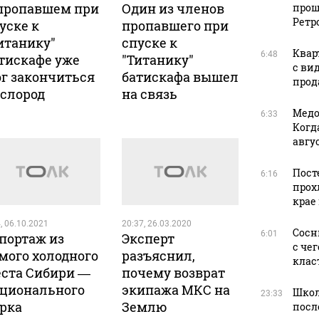
пропавшем при
Один из членов
прош
Ретр
уске к
пропавшего при
итанику"
спуске к
Квар
6:48
тискафе уже
"Титанику"
с ви
г закончиться
батискафа вышел
прода
слород
на связь
Медо
6:33
Когд
авгус
Пост
6:16
прох
крае
, 06.10.2021
20:37, 26.03.2020
Сосн
6:01
портаж из
Эксперт
с че
мого холодного
разъяснил,
клас
ста Сибири —
почему возврат
ционального
экипажа МКС на
Школ
23:33
рка
Землю
посл