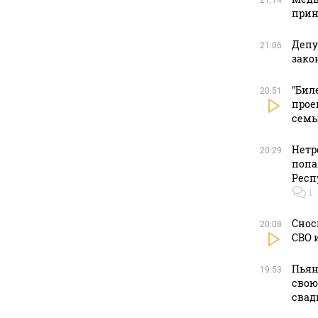
21:14
прин
Депу
21:06
зако
"Бил
20:51
прое
сем
Нетр
20:29
попа
Респ
1
Снос
20:08
СВО 
Пьян
19:53
свою
свад