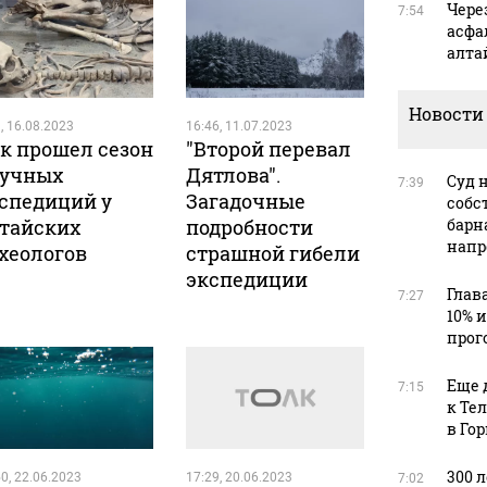
Чере
7:54
асфа
алта
Новости
, 16.08.2023
16:46, 11.07.2023
к прошел сезон
"Второй перевал
учных
Дятлова".
Суд 
7:39
спедиций у
Загадочные
собс
тайских
подробности
барн
напр
хеологов
страшной гибели
экспедиции
Глав
7:27
10% 
прог
Еще 
7:15
к Те
в Го
300 
0, 22.06.2023
17:29, 20.06.2023
7:02