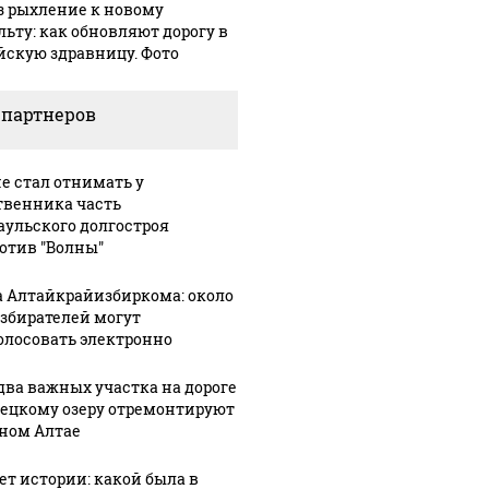
з рыхление к новому
льту: как обновляют дорогу в
йскую здравницу. Фото
 партнеров
не стал отнимать у
твенника часть
аульского долгостроя
отив "Волны"
а Алтайкрайизбиркома: около
избирателей могут
олосовать электронно
два важных участка на дороге
лецкому озеру отремонтируют
рном Алтае
лет истории: какой была в