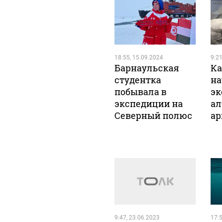
18:55, 15.09.2024
9:21
Барнаульская
Ка
студентка
на
побывала в
эк
экспедиции на
ал
Северный полюс
ар
9:47, 23.06.2023
17:5