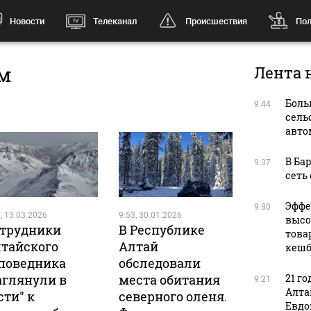
Новости
Телеканал
Происшествия
Пол
ом
Лента 
Боль
9:44
сель
авто
В Ба
9:37
сеть
Эффе
9:30
, 13.03.2026
9:53, 30.01.2026
высо
трудники
В Республике
това
тайского
Алтай
кешб
поведника
обследовали
аглянули в
места обитания
21 го
9:21
Алта
сти" к
северного оленя.
Евдо