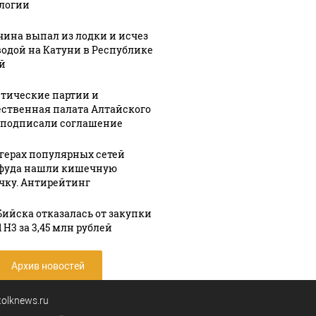
логии
ина выпал из лодки и исчез
водой на Катуни в Республике
й
тические партии и
ственная палата Алтайского
 подписали соглашение
ргерах популярных сетей
фуда нашли кишечную
чку. Антирейтинг
Бийска отказалась от закупки
 H3 за 3,45 млн рублей
Архив новостей
tolknews.ru