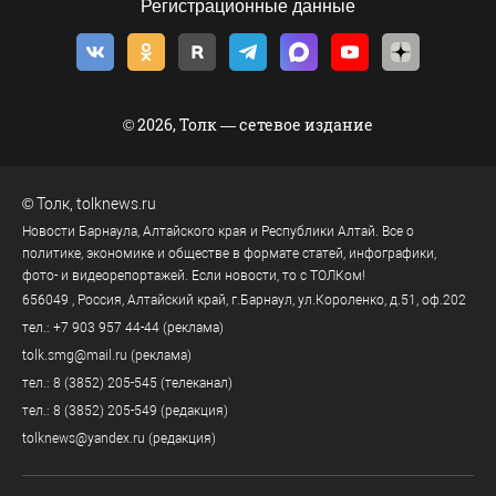
Регистрационные данные
© 2026, Толк — сетевое издание
©
Толк
,
tolknews.ru
Новости Барнаула, Алтайского края и Республики Алтай. Все о
политике, экономике и обществе в формате статей, инфографики,
фото- и видеорепортажей. Если новости, то с ТОЛКом!
656049
, Россия, Алтайский край, г.
Барнаул
,
ул.Короленко, д.51, оф.202
тел.:
+7 903 957 44-44
(реклама)
tolk.smg@mail.ru
(реклама)
тел.:
8 (3852) 205-545
(телеканал)
тел.:
8 (3852) 205-549
(редакция)
tolknews@yandex.ru
(редакция)