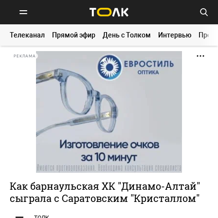
Телеканал
Прямой эфир
День с Толком
Интервью
Прог
РЕКЛАМА
Как барнаульская ХК "Динамо-Алтай"
сыграла с Саратовским "Кристаллом"