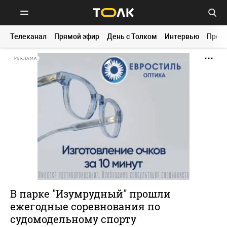
Телеканал
Прямой эфир
День с Толком
Интервью
Прог
РЕКЛАМА
В парке "Изумрудный" прошли
ежегодные соревнования по
судомодельному спорту