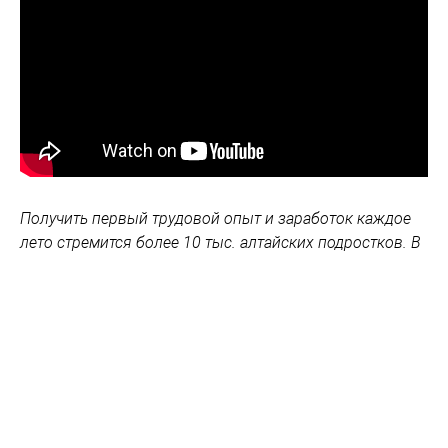
Получить первый трудовой опыт и заработок каждое
лето стремится более 10 тыс. алтайских подростков. В
рамках акции "5-я трудовая четверть" школьникам
выпадает шанс попробовать себя в любой профессии
В последние годы все больше школьников стремятся
устроиться летом на работу. Акция "5-я трудовая"
существует в Алтайском крае уже более 10 лет.
"Интересно было, как это все работает, да и деньги