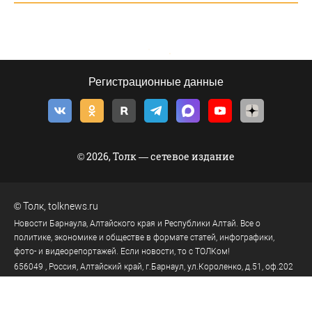
Регистрационные данные
© 2026, Толк — сетевое издание
©
Толк
,
tolknews.ru
Новости Барнаула, Алтайского края и Республики Алтай. Все о
политике, экономике и обществе в формате статей, инфографики,
фото- и видеорепортажей. Если новости, то с ТОЛКом!
656049
, Россия, Алтайский край, г.
Барнаул
,
ул.Короленко, д.51, оф.202
тел.:
+7 903 957 44-44
(реклама)
tolk.smg@mail.ru
(реклама)