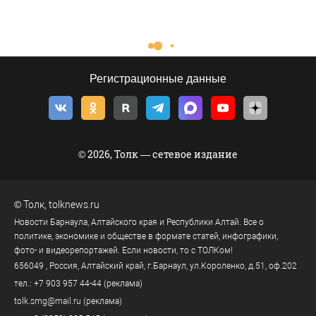
Регистрационные данные
© 2026, Толк — сетевое издание
©
Толк
,
tolknews.ru
Новости Барнаула, Алтайского края и Республики Алтай. Все о
политике, экономике и обществе в формате статей, инфографики,
фото- и видеорепортажей. Если новости, то с ТОЛКом!
656049
, Россия, Алтайский край, г.
Барнаул
,
ул.Короленко, д.51, оф.202
тел.:
+7 903 957 44-44
(реклама)
tolk.smg@mail.ru
(реклама)