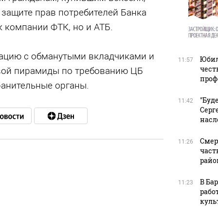
 защите прав потребителей Банка
к компании ФТК, но и АТБ.
ацию с обманутыми вкладчиками и
Юбил
11:57
чест
вой пирамиды по требованию ЦБ
проф
анительные органы.
"Буд
11:42
Серг
насл
Смер
11:26
част
райо
в
В Ба
11:23
рабо
куль