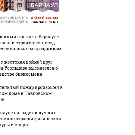
ейный год: как в Барнауле
вовали строителей перед
ессиональным праздником
ет жестокая война": друг
ея Усольцева высказался о
едстве бизнесмена
тельный пожар произошел в
ном доме в Павловском
не
рнауле наградили лучших
тников отрасли физической
туры и спорта