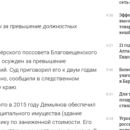
сеть
Эффе
9:30
высо
н за превышение должностных
това
кешб
21 го
9:21
Алта
ёрского поссовета Благовещенского
Евдо
 осужден за превышение
й. Суд приговорил его к двум годам
Боле
9:06
улич
но, сообщили в следственном
в Ба
у краю.
Для т
8:51
позд
что в 2015 году Демьянов обеспечил
стих
иципального имущества (здание
Угро
8:34
ику по заниженной стоимости. Его
росс
подр