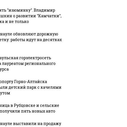
ить "изюминку". Владимир
шкин о развитии "Камчатки",
ка и не только
30 ноября, 10:27
В Алтайском
:16
05 марта, 14:35
рнауле обновляют дорожную
кие
крае
Барнаульские
етку: работы идут на десятках
ты
назначили
общественник
нового
"ударят"
мозить"
министра
автопробегом
аульская горэлектросеть
а лауреатом регионального
осамокаты
спорта и
в поддержку
урса
вице-
российских
педы
губернатора
войск
ропорту Горно-Алтайска
ыли детский парк с качелями
тутом
ница в Рубцовске и сельские
получили пять новых авто
рнауле выставили на продажу