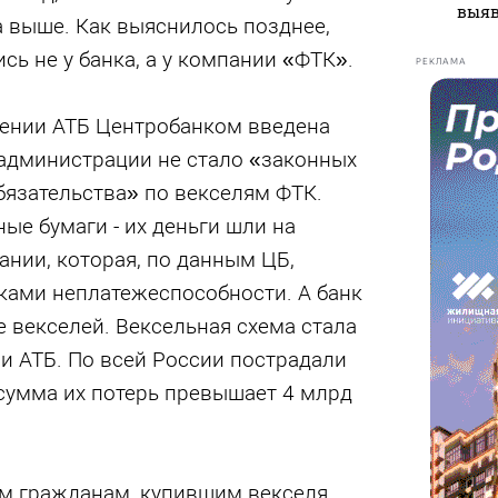
выяв
 выше. Как выяснилось позднее,
сь не у банка, а у компании «ФТК».
РЕКЛАМА
шении АТБ Центробанком введена
 администрации не стало «законных
бязательства» по векселям ФТК.
ые бумаги - их деньги шли на
нии, которая, по данным ЦБ,
ками неплатежеспособности. А банк
 векселей. Вексельная схема стала
и АТБ. По всей России пострадали
 сумма их потерь превышает 4 млрд
м гражданам, купившим векселя,