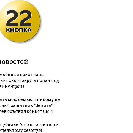
новостей
мобиль с врио главы
кинского округа попал под
у FPV-дрона
гать мою семью я никому не
олю": защитник "Зенита"
лев объявил бойкот СМИ
спублике Алтай готовятся к
ительному сезону и