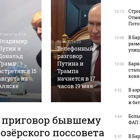
Стро
10:15
Отма
Пото
9 августа, 8:14
28 марта, 13
В Ба
10:08
Владимир
Алтайс
19 мая, 16:23
разм
Путин и
Телефонный
депута
улиц
Дональд
разговор
готовы
Трамп
Путина и
"притор
Барн
10:00
стал
встретятся 15
Трампа
электр
конк
августа на
начнется в 17
и
Аляске
часов 19 мая
велоси
В аэ
9:52
откр
и ба
н приговор бывшему
Боль
9:44
ФАП 
озёрского поссовета
В Ба
9:37