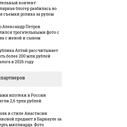
тельный контент:
лярная блогер разбилась во
я съемки ролика за рулем
р Александр Петров
лился трогательными фото с
ха с женой и сыном
ублика Алтай рассчитывает
ать более 200 млн рублей
лога в 2026 году
Таких событий не
новости по
В магази
было с 1945: чего
ению вертолета на
ажиотаж 
 партнеров
ждать всем нам?
азе: читать здесь
продукта
ажи ипотеки в России
игли 2,6 трлн рублей
няк в стиле Анастасии
чковой продают в Барнауле за
ерть миллиарда. Фото