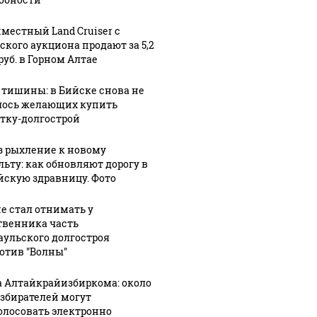
местный Land Cruiser с
ского аукциона продают за 5,2
руб. в Горном Алтае
 тишины: в Бийске снова не
ось желающих купить
тку-долгострой
з рыхление к новому
льту: как обновляют дорогу в
йскую здравницу. Фото
не стал отнимать у
твенника часть
аульского долгостроя
отив "Волны"
а Алтайкрайизбиркома: около
избирателей могут
олосовать электронно