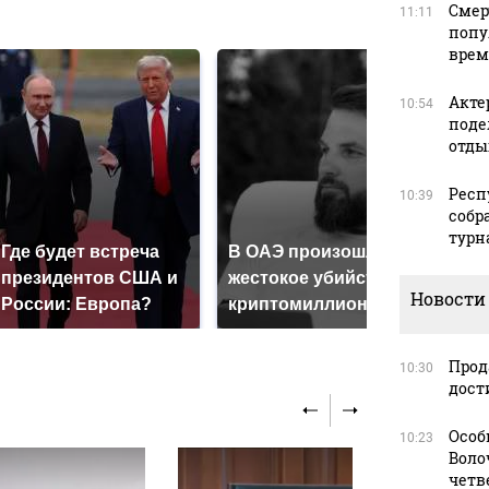
в
Смер
11:11
попу
врем
Акте
10:54
поде
отды
Респ
10:39
собр
турна
Где будет встреча
В ОАЭ произошло
Все 
президентов США и
жестокое убийство
пад
Новости
России: Европа?
криптомиллионера
Кавк
Прод
10:30
дост
Особ
10:23
Воло
четв