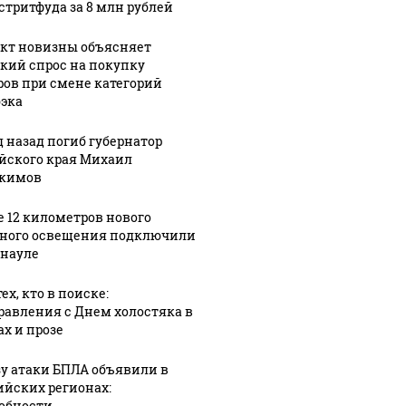
 стритфуда за 8 млн рублей
кт новизны объясняет
кий спрос на покупку
ров при смене категорий
эка
д назад погиб губернатор
йского края Михаил
кимов
е 12 километров нового
ного освещения подключили
рнауле
ех, кто в поиске:
равления с Днем холостяка в
ах и прозе
зу атаки БПЛА объявили в
ийских регионах:
обности