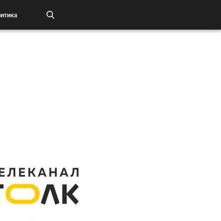
итика