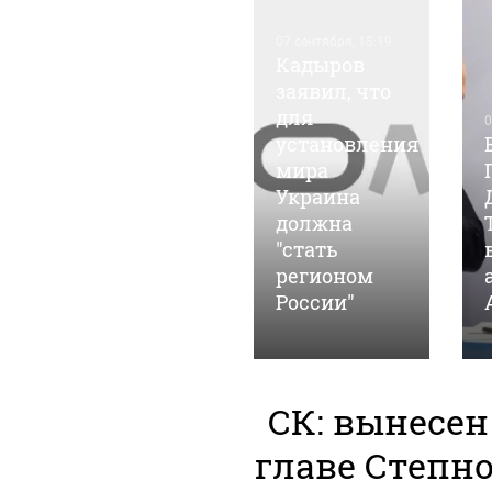
07 сентября, 15:19
Кадыров
заявил, что
для
05 марта, 14:35
0
Барнаульские
установления
общественники
мира
"ударят"
Украина
автопробегом
должна
в поддержку
"стать
российских
регионом
войск
России"
СК: вынесе
главе Степно