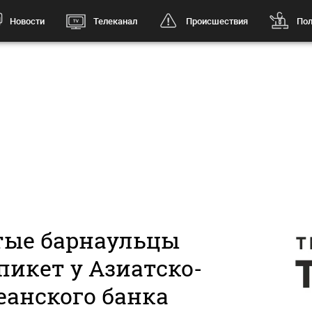
Новости
Телеканал
Происшествия
Пол
ые барнаульцы
пикет у Азиатско-
еанского банка