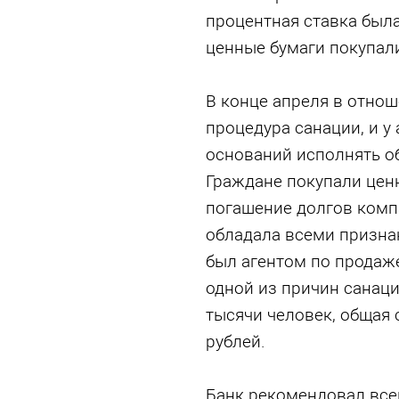
процентная ставка была
ценные бумаги покупали
В конце апреля в отно
процедура санации, и у
оснований исполнять о
Граждане покупали ценн
погашение долгов компа
обладала всеми призна
был агентом по продаже
одной из причин санаци
тысячи человек, общая
рублей.
Банк рекомендовал все