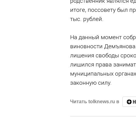
родственник являлся е
итоге, поссовету был п
тыс. рублей.
На данный момент собр
виновности Демъянова.
лишения свободы сроком
лишился права занимат
муниципальных органах 
законную силу.
Читать tolknews.ru в