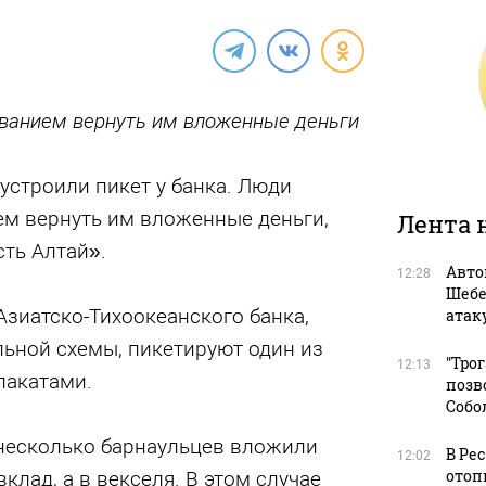
ванием вернуть им вложенные деньги
устроили пикет у банка. Люди
ем вернуть им вложенные деньги,
Лента 
ть Алтай».
Авто
12:28
Шебе
зиатско-Тихоокеанского банка,
атак
льной схемы, пикетируют один из
"Тро
12:13
лакатами.
позв
Собо
 несколько барнаульцев вложили
В Ре
12:02
отоп
клад, а в векселя. В этом случае