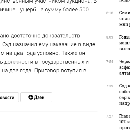
динственным участником аукциона. В
ричинен ущерб на сумму более 500
Семи
8:18
япон
млн 
ано достаточно доказательств
Годы
8:03
нашл
 Суд назначил ему наказание в виде
высо
 на два года условно. Также он
ь должности в государственных и
Чере
7:54
асфа
на два года. Приговор вступил в
алта
Суд 
7:39
собс
барн
напр
Глав
7:27
10% 
прог