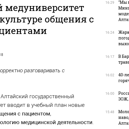
"Мы 
16:29
й медуниверситет
Минп
моде
 культуре общения с
Алта
циентами
Жара
16:24
пого
вых
18
В Ба
16:17
трав
орректно разговаривать с
40-л
16:02
горя
Росс
16:00
у Алтайский государственный
ЗОЖ,
ет вводит в учебный план новые
Моло
15:48
бщения с пациентом
,
наво
ологию медицинской деятельности
.
Алта