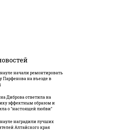
новостей
рнауле начали ремонтировать
у Парфенова на въезде в
д
на Диброва ответила на
ику эффектным образом и
ила о "настоящей любви"
рнауле наградили лучших
ителей Алтайского края