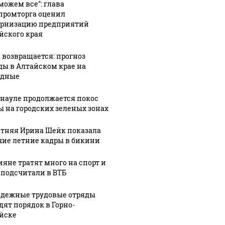
можем все": глава
ромторга оценил
рнизацию предприятий
йского края
 возвращается: прогноз
ды в Алтайском крае на
одные
рнауле продолжается покос
ы на городских зеленых зонах
етняя Ирина Шейк показала
чие летние кадры в бикини
ияне тратят много на спорт и
 подсчитали в ВТБ
дежные трудовые отряды
дят порядок в Горно-
йске