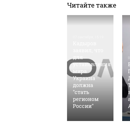
Читайте также
07 сентября, 15:19
Кадыров
заявил, что
для
05 марта, 14:35
0
Барнаульские
установления
общественники
мира
"ударят"
Украина
автопробегом
должна
в поддержку
"стать
российских
регионом
войск
России"