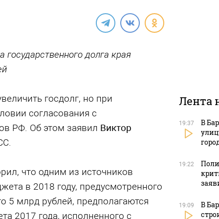
 государственного долга края
ей
величить госдолг, но при
Лента 
ловии согласования с
В Ба
19:37
в РФ. Об этом заявил
Виктор
улиц
СС.
горо
Поли
19:22
рил, что одним из источников
крит
заяв
жета в 2018 году, предусмотренного
о 5 млрд рублей, предполагаются
В Ба
19:09
стро
та 2017 года, исполненного с