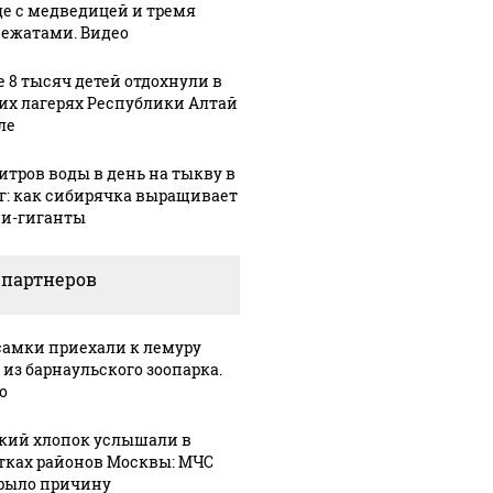
де с медведицей и тремя
ежатами. Видео
е 8 тысяч детей отдохнули в
их лагерях Республики Алтай
ле
литров воды в день на тыкву в
кг: как сибирячка выращивает
и-гиганты
 партнеров
самки приехали к лемуру
 будет встреча
На Урале из казны
Как выг
 из барнаульского зоопарка.
зидентов США и
были украдены 18
крушени
о
сии: Европа?
миллионов рублей
Кавказе:
кий хлопок услышали в
тках районов Москвы: МЧС
рыло причину