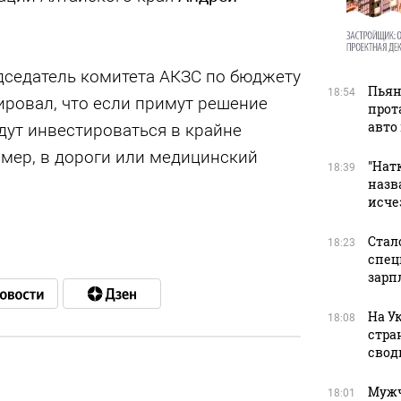
едседатель комитета АКЗС по бюджету
Пьян
18:54
ировал, что если примут решение
прот
авто
удут инвестироваться в крайне
мер, в дороги или медицинский
"Натк
18:39
назв
исче
Стал
18:23
спец
зарп
На У
18:08
стра
свод
Мужч
18:01