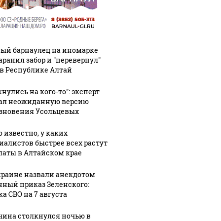
ый барнаулец на иномарке
аранил забор и "перевернул"
 в Республике Алтай
нулись на кого-то": эксперт
ал неожиданную версию
зновения Усольцевых
о известно, у каких
иалистов быстрее всех растут
латы в Алтайском крае
краине назвали анекдотом
нный приказ Зеленского:
ка СВО на 7 августа
ина столкнулся ночью в