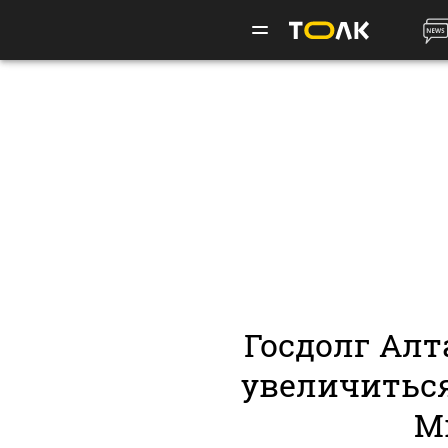
Госдолг Алт
увеличиться
М