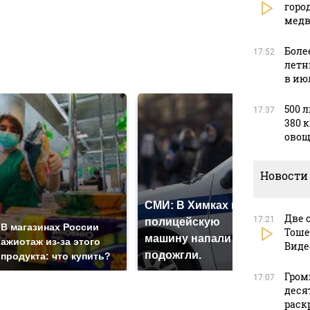
в
горо
медв
Боле
17:52
в
летн
в ию
500 
17:37
380 
овощ
Новости
СМИ: В Химках на
Две 
17:21
полицейскую
Где
В магазинах России
Тоше
машину напали и
пре
ажиотаж из-за этого
Виде
подожгли.
Рос
продукта: что купить?
Гром
17:07
деся
раск