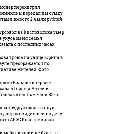
ионер перехитрил
нников и передал им сумку
зетами вместо 2,4 млн рублей
урсовод из Кисловодска умер
е укуса змеи: семья
казала о последних часах
зовая роща на улице Юрина в
ауле преображается по
иативе жителей. Фото
ерина Волкова впервые
хала в Горный Алтай и
палась в банном чане. Фото
сы трудоустройства: суд
л допрос свидетелей по делу
тата АКЗС Клюшниковой
й мобилизации не будет: в