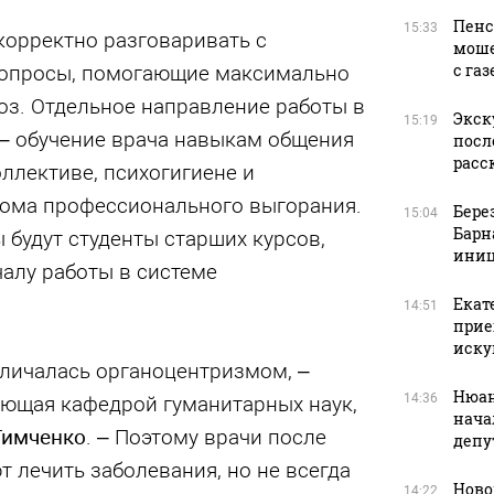
Пенс
15:33
корректно разговаривать с
моше
с га
вопросы, помогающие максимально
оз. Отдельное направление работы в
Экск
15:19
 – обучение врача навыкам общения
посл
расс
ллективе, психогигиене и
ома профессионального выгорания.
Бере
15:04
Барн
 будут студенты старших курсов,
иниц
чалу работы в системе
Екат
14:51
прие
иску
личалась органоцентризмом, –
Нюан
14:36
ующая кафедрой гуманитарных наук,
нача
Тимченко
. – Поэтому врачи после
депу
т лечить заболевания, но не всегда
Ново
14:22