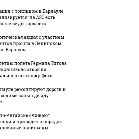
ация с топливом в Барнауле
илизируется: на АЗС есть
вные виды горючего
огическая акция с участием
ентов прошла в Ленинском
не Барнаула
30 ноября, 10:27
В Алтайском
:16
05 марта, 14:35
-летию полета Германа Титова
кие
крае
Барнаульские
лковниково открыли
ты
назначили
общественник
альную выставку. Фото
нового
"ударят"
рнауле ремонтируют дороги и
мозить"
министра
автопробегом
ходные зоны: где идут
осамокаты
спорта и
в поддержку
ты
вице-
российских
педы
губернатора
войск
рно-Алтайске очищают
евки и приводят в порядок
новочные павильоны