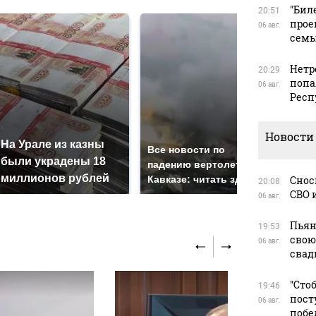
"Бил
20:51
прое
06 авг.
сем
Нетр
20:29
попа
06 авг.
Респ
СМИ
Новости
На Урале из казны
пол
Все новости по
были украдены 18
маш
падению вертолета на
миллионов рублей
под
Кавказе: читать здесь
Снос
20:08
СВО 
06 авг.
Пьян
19:53
свою
06 авг.
свад
"Сто
19:46
пост
06 авг.
побе