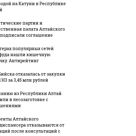
водой на Катуни в Республике
й
тические партии и
ственная палата Алтайского
 подписали соглашение
ргерах популярных сетей
фуда нашли кишечную
чку. Антирейтинг
Бийска отказалась от закупки
 H3 за 3,45 млн рублей
анию из Республики Алтай
или в лесозаготовке с
ушениями
енты Алтайского
диспансера отказываются от
аций после консультаций с