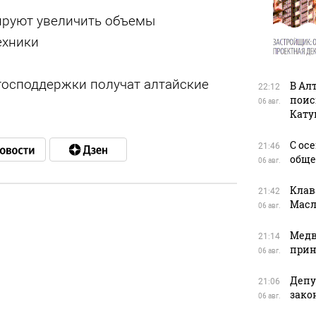
ируют увеличить объемы
ехники
господдержки получат алтайские
В Ал
22:12
поис
06 авг.
Кату
С ос
21:46
обще
06 авг.
Клав
21:42
Масл
06 авг.
в
Медв
21:14
прин
06 авг.
Депу
21:06
зако
06 авг.
в