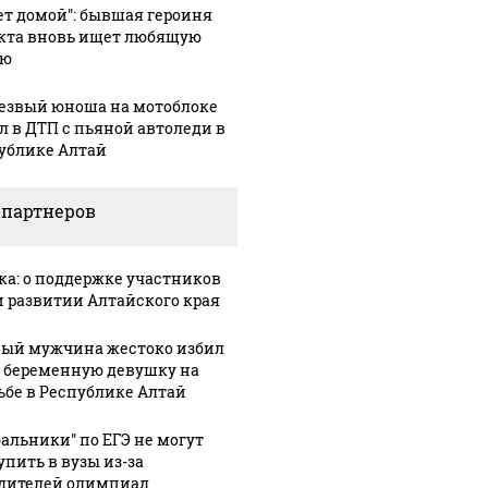
ет домой": бывшая героиня
кта вновь ищет любящую
ью
езвый юноша на мотоблоке
л в ДТП с пьяной автоледи в
ублике Алтай
: В Химках на
 партнеров
ицейскую
Такую зиму в России
Как выг
ину напали и
никто не ждал: как
крушени
ожгли.
так?!
ка: о поддержке участников
Кавказе:
и развитии Алтайского края
ый мужчина жестоко избил
 беременную девушку на
ьбе в Республике Алтай
бальники" по ЕГЭ не могут
упить в вузы из-за
дителей олимпиад