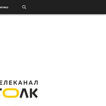
итика