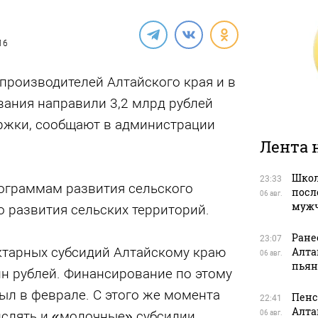
16
производителей Алтайского края и в
ания направили 3,2 млрд рублей
ржки, сообщают в администрации
Лента 
Школ
23:33
ограммам развития сельского
посл
06 авг.
муж
о развития сельских территорий.
Ране
23:07
ектарных субсидий Алтайскому краю
Алта
06 авг.
пьян
лн рублей. Финансирование по этому
ыл в феврале. С этого же момента
Пенс
22:41
Алта
ислять и «молочные» субсидии,
06 авг.