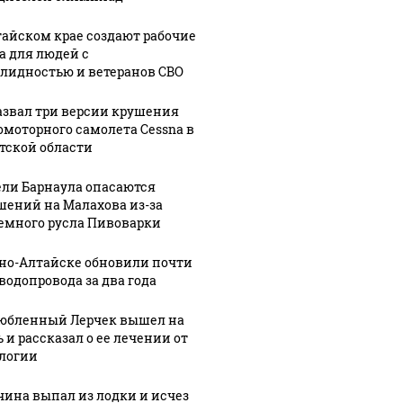
тайском крае создают рабочие
а для людей с
30 ноября, 10:27
В Алтайском
лидностью и ветеранов СВО
:16
05 марта, 14:35
кие
крае
Барнаульские
азвал три версии крушения
ты
назначили
общественник
омоторного самолета Cessna в
нового
"ударят"
тской области
мозить"
министра
автопробегом
осамокаты
спорта и
в поддержку
ли Барнаула опасаются
вице-
российских
шений на Малахова из-за
педы
губернатора
войск
емного русла Пивоварки
рно-Алтайске обновили почти
 водопровода за два года
юбленный Лерчек вышел на
 и рассказал о ее лечении от
логии
ина выпал из лодки и исчез