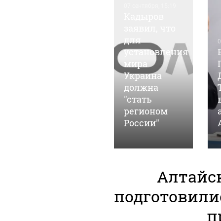
07 сентября, 15:19
Кадыров
заявил, что
для
05 марта, 14:35
0
Барнаульские
установления
общественники
мира
"ударят"
Украина
автопробегом
должна
в поддержку
"стать
российских
регионом
войск
России"
Алтайс
подготовили
п