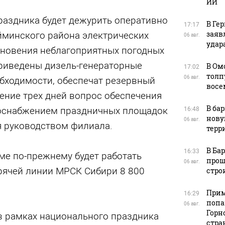
ИИ
раздника будет дежурить оперативно
В Ге
17:17
заяв
йминского района электрических
06 авг.
удара
икновения неблагоприятных погодных
приведены дизель-генераторные
В Ом
17:02
толп
06 авг.
обходимости, обеспечат резервный
восе
чение трех дней вопрос обеспечения
В ба
оснабжением праздничных площадок
16:48
нову
06 авг.
я руководством филиала.
терр
В Ба
16:33
ме по-прежнему будет работать
прош
06 авг.
рячей линии МРСК Сибири 8 800
стро
Прим
16:29
попа
06 авг.
Горн
в рамках национального праздника
стра