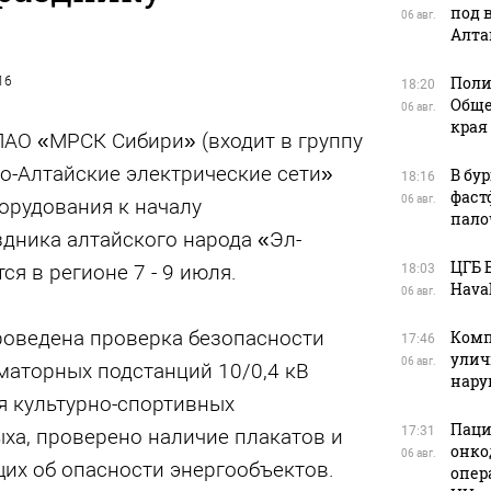
под 
06 авг.
Алта
Поли
16
18:20
Обще
06 авг.
края
АО «МРСК Сибири» (входит в группу
о-Алтайские электрические сети»
В бу
18:16
фаст
06 авг.
орудования к началу
пало
дника алтайского народа «Эл-
ЦГБ 
я в регионе 7 - 9 июля.
18:03
Haval
06 авг.
роведена проверка безопасности
Комп
17:46
улич
06 авг.
аторных подстанций 10/0,4 кВ
нар
я культурно-спортивных
Паци
17:31
ха, проверено наличие плакатов и
онко
06 авг.
их об опасности энергообъектов.
опер