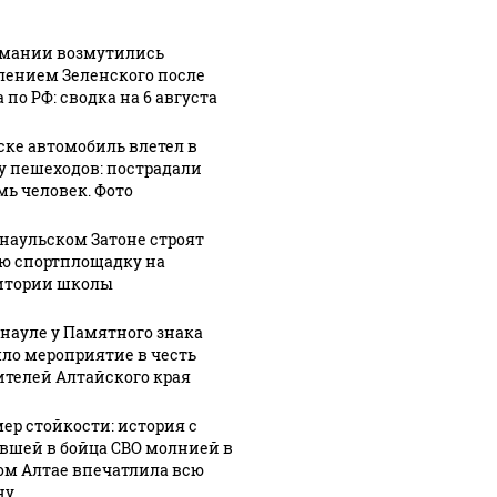
рмании возмутились
лением Зеленского после
 по РФ: сводка на 6 августа
ске автомобиль влетел в
у пешеходов: пострадали
мь человек. Фото
рнаульском Затоне строят
ю спортплощадку на
итории школы
рнауле у Памятного знака
ло мероприятие в честь
ителей Алтайского края
ер стойкости: история с
вшей в бойца СВО молнией в
ом Алтае впечатлила всю
ну