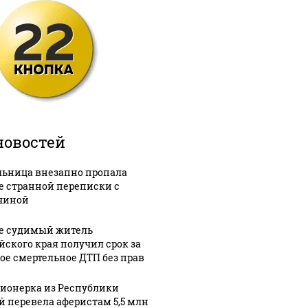
новостей
ьница внезапно пропала
е странной переписки с
чиной
е судимый житель
йского края получил срок за
ое смертельное ДТП без прав
ионерка из Республики
й перевела аферистам 5,5 млн