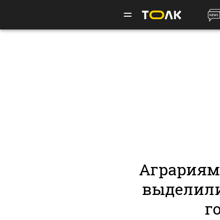
Аграриям
выделили
г