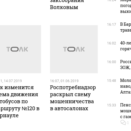
заксобрания
16:24
пого
Волковым
вых
В Ба
16:17
трав
40-л
16:02
горя
Росс
16:00
ЗОЖ,
Моло
15:48
1, 14.07.2019
16:07, 01.06.2019
наво
к изменится
Роспотребнадзор
Алта
ема движения
раскрыл схему
тобусов по
мошенничества
Пенс
15:33
ршруту №120 в
в автосалонах
моше
рнауле
с га
1