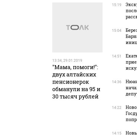
Экск
15:19
посл
расс
Бере
15:04
Барн
иниц
Екат
14:51
13:34, 29.01.2019
прие
"Мама, помоги!":
иску
двух алтайских
пенсионерок
Нюан
14:36
нача
обманули на 95 и
депу
30 тысяч рублей
Ново
14:22
Госд
попр
Новы
14:15