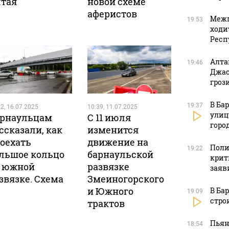
тая
новой схеме
аферистов
Межп
19:53
ходи
Респ
Алта
19:46
Джас
гроз
В Ба
19:37
2, 16.07.2025
10:39, 11.07.2025
улиц
рнаульцам
С 11 июля
горо
ссказали, как
изменится
оехать
движение на
Поли
19:22
льшое кольцо
барнаульской
крит
 южной
развязке
заяв
звязке. Схема
Змеиногорского
и Южного
В Ба
19:09
стро
трактов
Пьян
18:54