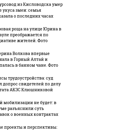
урсовод из Кисловодска умер
е укуса змеи: семья
казала о последних часах
зовая роща на улице Юрина в
ауле преображается по
иативе жителей. Фото
ерина Волкова впервые
хала в Горный Алтай и
палась в банном чане. Фото
сы трудоустройства: суд
л допрос свидетелей по делу
тата АКЗС Клюшниковой
й мобилизации не будет: в
уме разъяснили суть
авок о военных контрактах
е проекты и перспективы: