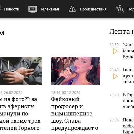
Новости
Телеканал
Происшествия
Пол
ом
Лента 
"Сно
20:50
боль
Кубк
Глав
20:49
круп
текс
6, 26.02.2026
18:46, 03.12.2025
В Го
20:28
ы на фото?": за
Фейковый
школ
нь аферисты
продюсер и
учеб
манули по
вымышленное
ной схеме трех
шоу: Слава
Подс
20:04
собр
телей Горного
предупреждает о
Барн