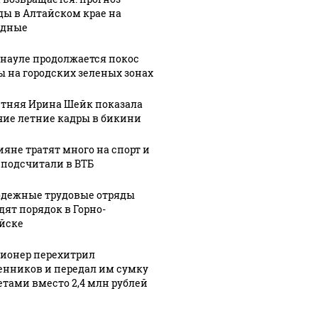
ды в Алтайском крае на
одные
рнауле продолжается покос
ы на городских зеленых зонах
етняя Ирина Шейк показала
чие летние кадры в бикини
ияне тратят много на спорт и
 подсчитали в ВТБ
дежные трудовые отряды
дят порядок в Горно-
йске
ионер перехитрил
нников и передал им сумку
зетами вместо 2,4 млн рублей