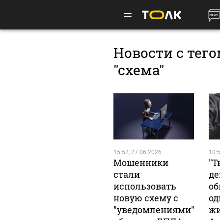
Новости с тег
"схема"
15:52, 27.06.2026
10:5
Мошенники
"Т
стали
де
использовать
об
новую схему с
од
"уведомлениями"
жи