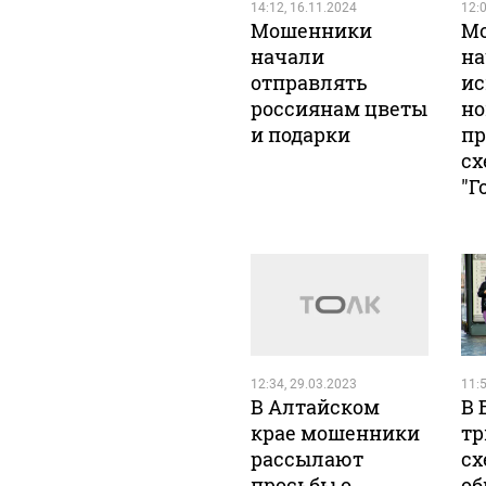
14:12, 16.11.2024
12:0
Мошенники
М
начали
на
отправлять
ис
россиянам цветы
н
и подарки
пр
сх
"Г
12:34, 29.03.2023
11:5
В Алтайском
В 
крае мошенники
тр
рассылают
сх
просьбы о
об