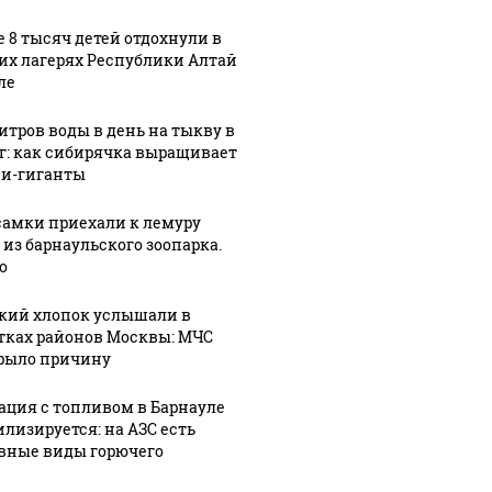
е 8 тысяч детей отдохнули в
их лагерях Республики Алтай
ле
литров воды в день на тыкву в
кг: как сибирячка выращивает
и-гиганты
самки приехали к лемуру
 из барнаульского зоопарка.
о
кий хлопок услышали в
тках районов Москвы: МЧС
рыло причину
ация с топливом в Барнауле
илизируется: на АЗС есть
вные виды горючего