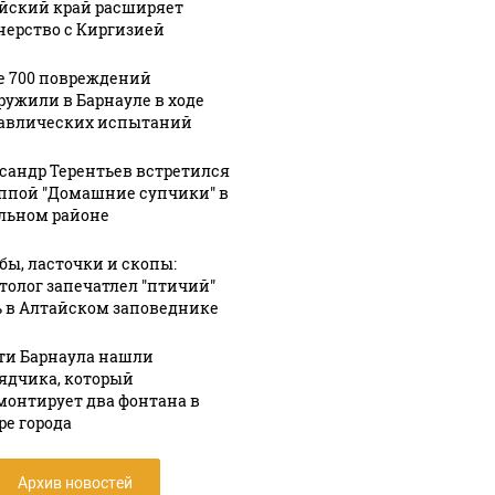
йский край расширяет
нерство с Киргизией
е 700 повреждений
ружили в Барнауле в ходе
авлических испытаний
сандр Терентьев встретился
уппой "Домашние супчики" в
льном районе
бы, ласточки и скопы:
толог запечатлел "птичий"
 в Алтайском заповеднике
ти Барнаула нашли
ядчика, который
монтирует два фонтана в
ре города
Архив новостей