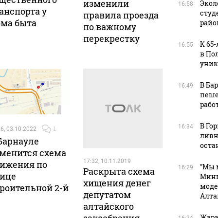
изменили
Экол
16:58
анспорта у
студ
правила проезда
ма быта
райо
по важному
перекрестку
К 65
16:55
в По
уник
В Ба
16:49
пеше
рабо
В Го
16:34
6, 03.10.2022
1
ливн
Барнауле
оста
менится схема
17:32, 10.11.2019
ижения по
"Мы 
16:29
Раскрыта схема
ице
Минп
хищения денег
моде
роительной 2-й
депутатом
Алта
алтайского
Жара