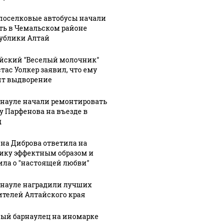
оселковые автобусы начали
ть в Чемальском районе
ублики Алтай
йский "Веселый молочник"
тас Уолкер заявил, что ему
ит выдворение
рнауле начали ремонтировать
у Парфенова на въезде в
д
на Диброва ответила на
ику эффектным образом и
ила о "настоящей любви"
рнауле наградили лучших
ителей Алтайского края
ый барнаулец на иномарке