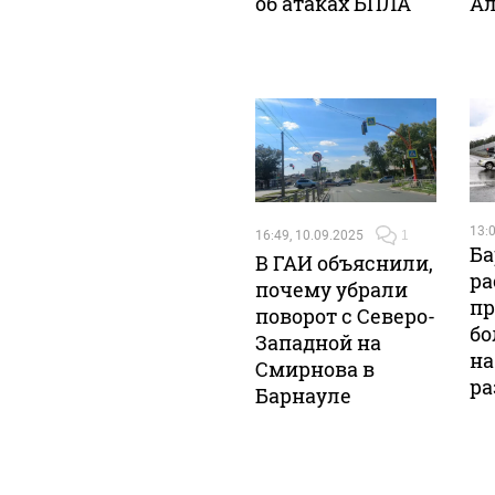
об атаках БПЛА
Ал
13:0
16:49, 10.09.2025
1
Ба
В ГАИ объяснили,
ра
почему убрали
пр
поворот с Северо-
бо
Западной на
на
Смирнова в
ра
Барнауле