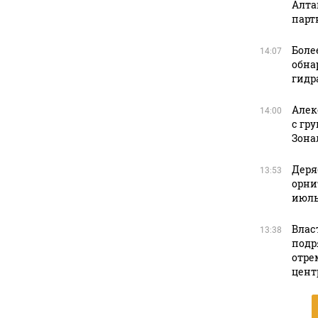
Алта
парт
Боле
14:07
обна
гидр
Алек
14:00
с гр
Зона
Деря
13:53
орни
июль
Влас
13:38
подр
отре
цент