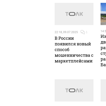
14:5
22:18, 09.07.2025
1
Из
В России
дв
появился новый
ра
способ
ст
мошенничества с
ра
маркетплейсами
Ба