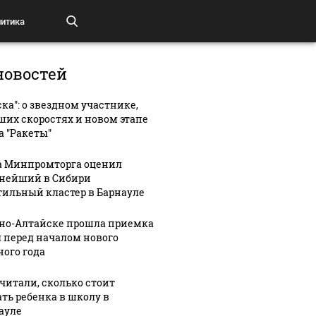
итика
новостей
ска": о звездном участнике,
ших скоростях и новом этапе
а "Ракеты"
а Минпромторга оценил
нейший в Сибири
тильный кластер в Барнауле
рно-Алтайске прошла приемка
 перед началом нового
ного года
читали, сколько стоит
ать ребенка в школу в
ауле