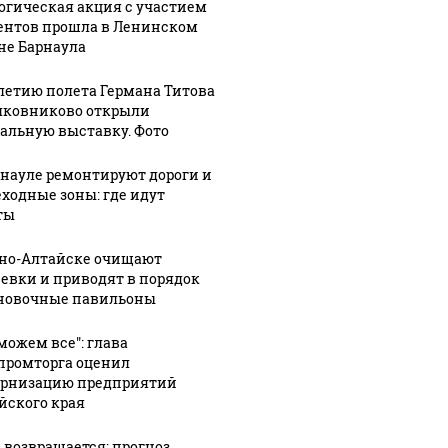
огическая акция с участием
ентов прошла в Ленинском
не Барнаула
-летию полета Германа Титова
лковниково открыли
альную выставку. Фото
рнауле ремонтируют дороги и
ходные зоны: где идут
ты
рно-Алтайске очищают
евки и приводят в порядок
новочные павильоны
можем все": глава
ромторга оценил
рнизацию предприятий
йского края
 возвращается: прогноз