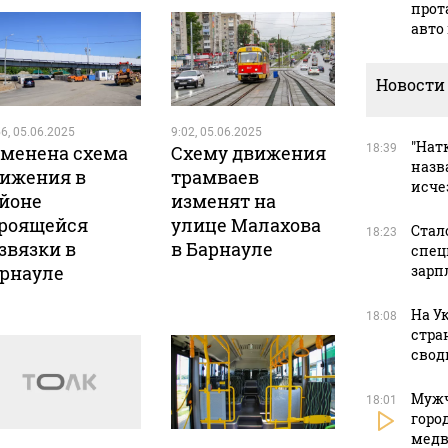
прот
авто
Новости
6, 05.06.2025
9:02, 05.06.2025
"Натк
менена схема
Схему движения
18:39
назв
ижения в
трамваев
исче
йоне
изменят на
роящейся
улице Малахова
Стал
18:23
звязки в
в Барнауле
спец
рнауле
зарп
На У
18:08
стра
свод
Мужч
18:01
горо
медв