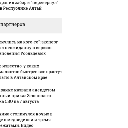
аранил забор и "перевернул"
 в Республике Алтай
 партнеров
нулись на кого-то": эксперт
ал неожиданную версию
зновения Усольцевых
о известно, у каких
иалистов быстрее всех растут
латы в Алтайском крае
краине назвали анекдотом
нный приказ Зеленского:
ка СВО на 7 августа
ина столкнулся ночью в
де с медведицей и тремя
ежатами. Видео