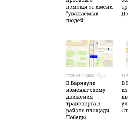
помощи от имени
тр
"уважаемых
До
людей"
17:09, 03.11.2022
6
18:2
В Барнауле
В 
изменят схему
из
движения
дв
транспорта в
ул
районе площади
Ст
Победы