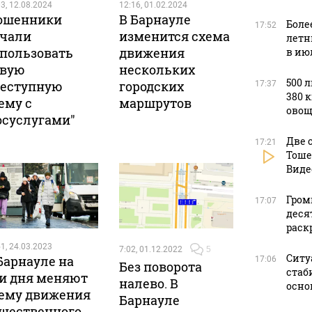
3, 12.08.2024
12:16, 01.02.2024
ошенники
В Барнауле
Боле
17:52
чали
изменится схема
летн
пользовать
движения
в ию
овую
нескольких
500 
еступную
городских
17:37
380 
ему с
маршрутов
овощ
осуслугами"
Две 
17:21
Тоше
Виде
Гром
17:07
деся
раск
1, 24.03.2023
7:02, 01.12.2022
5
Ситу
Барнауле на
17:06
Без поворота
стаб
и дня меняют
налево. В
осно
ему движения
Барнауле
щественного