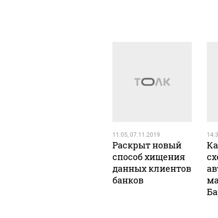
11:05, 07.11.2019
14:3
Раскрыт новый
Ка
способ хищения
сх
данных клиентов
ав
банков
ма
Ба