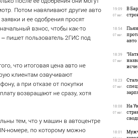
олько после ее одобрения они могут
В Ба
мотр. Потом навяливают другие авто
19:09
стро
07 авг.
 заявки и ее одобрения просят
оначальный взнос, чтобы как-то
Пьян
18:54
прот
07 авг.
, – пишет пользователь 2ГИС под
авто
"Натк
18:39
назв
07 авг.
ого, что итоговая цена авто не
исче
орую клиентам озвучивают
Стал
18:23
фону, а при отказе от покупки
спец
07 авг.
зарп
лату возвращают не сразу, хотя
На У
18:08
стра
07 авг.
свод
ьны тем, что у машин в автоцентре
IN-номере, по которому можно
Мужч
18:01
горо