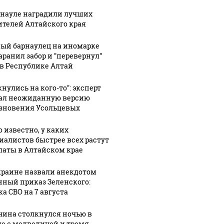
рнауле наградили лучших
ителей Алтайского края
ый барнаулец на иномарке
аранил забор и "перевернул"
 в Республике Алтай
нулись на кого-то": эксперт
ал неожиданную версию
зновения Усольцевых
о известно, у каких
иалистов быстрее всех растут
латы в Алтайском крае
краине назвали анекдотом
нный приказ Зеленского:
ка СВО на 7 августа
ина столкнулся ночью в
де с медведицей и тремя