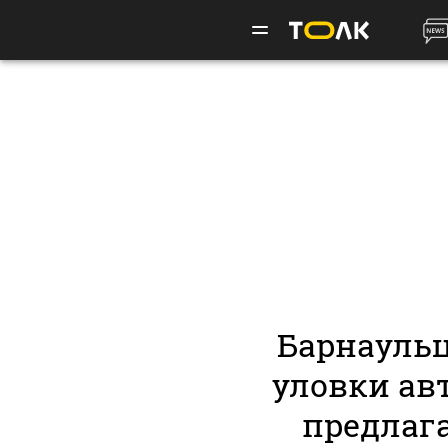
Барнауль
уловки ав
предлаг