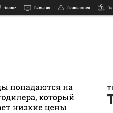
Новости
Телеканал
Происшествия
Пол
цы попадаются на
тодилера, который
ает низкие цены