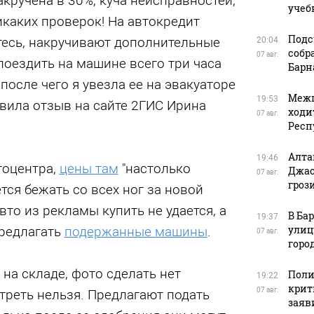
акручена в 30%, куча неисправностей,
учеб
икаких проверок! На автокредит
Подс
тесь, накручивают дополнительные
20:04
собр
07 авг.
поездить на машине всего три часа
Барн
после чего я увезла ее на эвакуаторе
Межп
19:53
авила отзыв на сайте 2ГИС Ирина
ходи
07 авг.
Респ
Алта
19:46
тоцентра,
цены там
"настолько
Джас
07 авг.
гроз
ется бежать со всех ног за новой
вто из рекламы купить не удается, а
В Ба
19:37
улиц
редлагать
подержанные машины
.
07 авг.
горо
 на складе, фото сделать нет
Поли
19:22
крит
07 авг.
реть нельзя. Предлагают подать
заяв