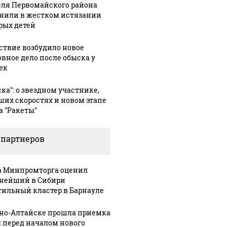
ля Первомайского района
нили в жестком истязании
рых детей
ствие возбудило новое
овное дело после обыска у
ек
ска": о звездном участнике,
ших скоростях и новом этапе
а "Ракеты"
 партнеров
а Минпромторга оценил
нейший в Сибири
тильный кластер в Барнауле
рно-Алтайске прошла приемка
 перед началом нового