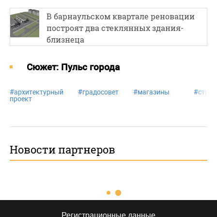
В барнаульском квартале реновации
построят два стеклянных здания-
близнеца
Cюжет: Пульс города
#
архитектурный
#
градосовет
#
магазины
#
строи
проект
Новости партнеров
Регистрационные данные