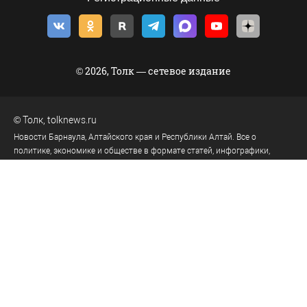
© 2026, Толк — сетевое издание
©
Толк
,
tolknews.ru
Новости Барнаула, Алтайского края и Республики Алтай. Все о
политике, экономике и обществе в формате статей, инфографики,
фото- и видеорепортажей. Если новости, то с ТОЛКом!
656049
, Россия, Алтайский край, г.
Барнаул
,
ул.Короленко, д.51, оф.202
тел.:
+7 903 957 44-44
(реклама)
tolk.smg@mail.ru
(реклама)
тел.:
8 (3852) 205-545
(телеканал)
тел.:
8 (3852) 205-549
(редакция)
tolknews@yandex.ru
(редакция)