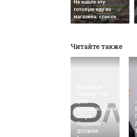
Не ешьте эту
готовую еду из
магазина: список
Читайте также
07 сентября, 15:19
Кадыров
заявил, что
для
05 марта, 14:35
0
Барнаульские
установления
общественники
мира
"ударят"
Украина
автопробегом
должна