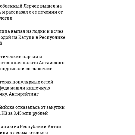
их событий не
полице
В магазинах России
юбленный Лерчек вышел на
о с 1945: чего
машину
ажиотаж из-за этого
 и рассказал о ее лечении от
ть всем нам?
подожг
продукта: что купить?
логии
ина выпал из лодки и исчез
водой на Катуни в Республике
й
тические партии и
ственная палата Алтайского
 подписали соглашение
ргерах популярных сетей
фуда нашли кишечную
чку. Антирейтинг
30 ноября, 10:27
В Алтайском
:16
05 марта, 14:35
кие
крае
Барнаульские
Бийска отказалась от закупки
 H3 за 3,45 млн рублей
ты
назначили
общественник
нового
"ударят"
анию из Республики Алтай
мозить"
министра
автопробегом
или в лесозаготовке с