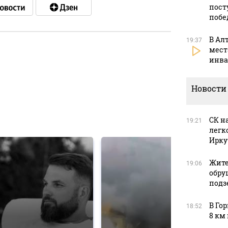
пост
побе
В Ал
19:37
мест
инва
в
Новости
в
СК н
19:21
легк
Ирку
Жите
19:06
обру
подз
В Го
18:52
8 км