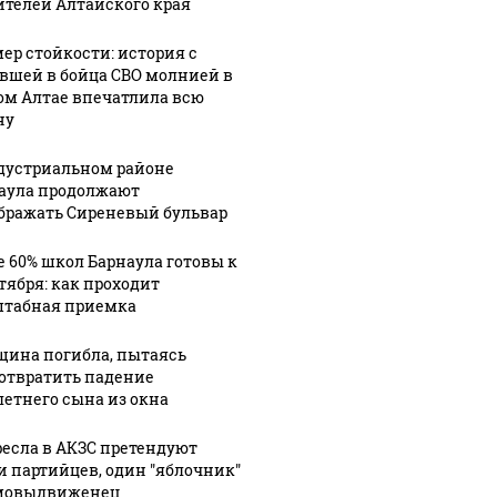
ителей Алтайского края
ер стойкости: история с
вшей в бойца СВО молнией в
ом Алтае впечатлила всю
ну
дустриальном районе
аула продолжают
бражать Сиреневый бульвар
е 60% школ Барнаула готовы к
нтября: как проходит
табная приемка
ина погибла, пытаясь
отвратить падение
летнего сына из окна
ресла в АКЗС претендуют
и партийцев, один "яблочник"
мовыдвиженец