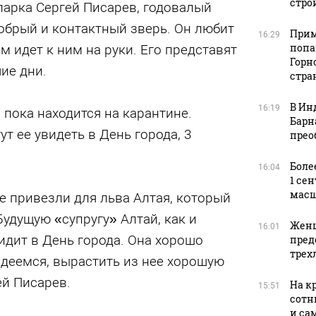
стро
парка Сергей Писарев, годовалый
добрый и контактный зверь. Он любит
Прим
16:29
попа
м идет к ним на руки. Его представят
Горн
ие дни.
стра
В Ин
16:19
 пока находится на карантине.
Барн
т ее увидеть в День города, 3
прео
Боле
16:04
1 се
масш
е привезли для льва Алтая, который
Будущую «супругу» Алтай, как и
Женщ
16:01
идит в День города. Она хорошо
пред
трех
Надеемся, вырастить из нее хорошую
ей Писарев.
На к
15:51
сотн
и са