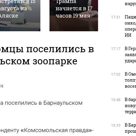
встретятся 15
Трампа
электр
нар
августа на
начнется в 17
и
Аляске
часов 19 мая
велоси
Паци
17:31
онко
опер
ИИ
омцы поселились в
В Ге
17:17
заяв
ьском зоопарке
удара
В Ом
17:02
толп
восе
16
В ба
16:48
ца поселились в Барнаульском
нову
терр
В Ба
16:33
онденту «Комсомольская правда»-
прош