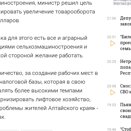
шиностроения, министр решил цель
нировать увеличение товарооборота
Депу
21:06
лларов.
зако
"Бил
а для этого есть все и аграрный
20:51
прое
циями сельхозмашиностроения и
сем
ой стороной желание работать.
Нетр
20:29
попа
ичество, за создание рабочих мест в
Респ
 налоговой базы, которая в свою
Снос
20:08
влять более высокими темпами
СВО 
ернизировать лифтовое хозяйство,
Пьян
19:53
роблемы жителей Алтайского края» -
свою
к.
свад
"Сто
19:46