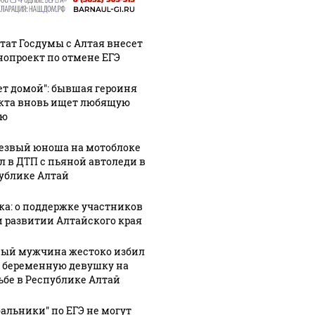
тат Госдумы с Алтая внесет
нопроект по отмене ЕГЭ
ет домой": бывшая героиня
кта вновь ищет любящую
ью
езвый юноша на мотоблоке
л в ДТП с пьяной автоледи в
ублике Алтай
ка: о поддержке участников
и развитии Алтайского края
ый мужчина жестоко избил
 беременную девушку на
ьбе в Республике Алтай
бальники" по ЕГЭ не могут