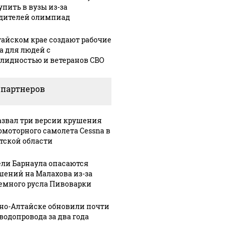
упить в вузы из-за
дителей олимпиад
тайском крае создают рабочие
а для людей с
лидностью и ветеранов СВО
 партнеров
азвал три версии крушения
омоторного самолета Cessna в
тской области
ли Барнаула опасаются
шений на Малахова из-за
емного русла Пивоварки
рно-Алтайске обновили почти
 водопровода за два года
СМИ: В 