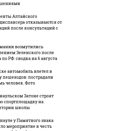
осамокаты
спорта и
в поддержку
ушениями
вице-
российских
педы
губернатора
войск
енты Алтайского
диспансера отказываются от
аций после консультаций с
рмании возмутились
лением Зеленского после
 по РФ: сводка на 6 августа
ске автомобиль влетел в
у пешеходов: пострадали
мь человек. Фото
рнаульском Затоне строят
ю спортплощадку на
итории школы
рнауле у Памятного знака
ло мероприятие в честь