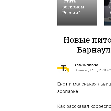
в поддержку
"стать
российских
регионом
войск
России"
Новые пит
Барнаул
Алла Филиппова
Политсиб
, 17:55, 11.08.20
Енот и маленькая льви
зоопарке.
Как рассказал корресп