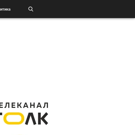
итика