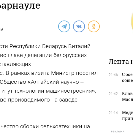
Барнауле
16
ти Республики Беларусь Виталий
во главе делегации белорусских
Лента 
ставляющих
. В рамках визита Министр посетил
С ос
21:46
обще
Общество «Алтайский научно –
титут технологии машиностроения»,
Клав
21:42
тво производимого на заводе
Масл
Медв
21:14
прин
чество сборки сельхозтехники на
РЕКЛАМА