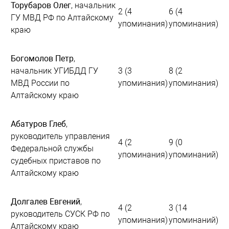
Торубаров Олег
, начальник
2 (4
6 (4
ГУ МВД РФ по Алтайскому
упоминания)
упоминания)
краю
Богомолов Петр
,
начальник УГИБДД ГУ
3 (3
8 (2
МВД России по
упоминания)
упоминания)
Алтайскому краю
Абатуров Глеб
,
руководитель управления
4 (2
9 (0
Федеральной службы
упоминания)
упоминаний)
судебных приставов по
Алтайскому краю
Долгалев Евгений
,
4 (2
3 (14
руководитель СУСК РФ по
упоминания)
упоминаний)
Алтайскому краю