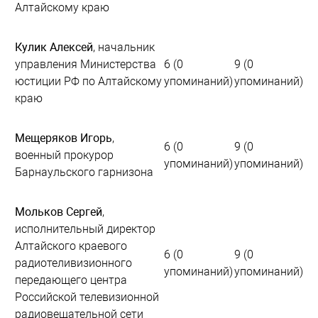
Алтайскому краю
Кулик Алексей
, начальник
управления Министерства
6 (0
9 (0
юстиции РФ по Алтайскому
упоминаний)
упоминаний)
краю
Мещеряков Игорь
,
6 (0
9 (0
военный прокурор
упоминаний)
упоминаний)
Барнаульского гарнизона
Мольков Сергей
,
исполнительный директор
Алтайского краевого
6 (0
9 (0
радиотеливизионного
упоминаний)
упоминаний)
передающего центра
Российской телевизионной
радиовещательной сети