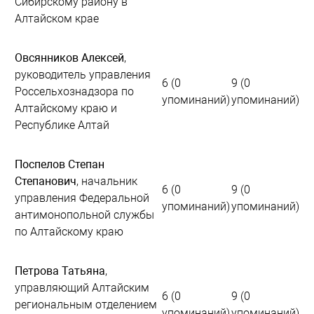
Сибирскому району в
Алтайском крае
Овсянников Алексей
,
руководитель управления
6 (0
9 (0
Россельхознадзора по
упоминаний)
упоминаний)
Алтайскому краю и
Республике Алтай
Поспелов Степан
Степанович
, начальник
6 (0
9 (0
управления Федеральной
упоминаний)
упоминаний)
антимонопольной службы
по Алтайскому краю
Петрова Татьяна
,
управляющий Алтайским
6 (0
9 (0
региональным отделением
упоминаний)
упоминаний)