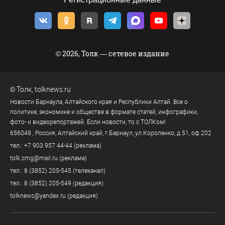
© 2026, Толк — сетевое издание
©
Толк
,
tolknews.ru
Новости Барнаула, Алтайского края и Республики Алтай. Все о
политике, экономике и обществе в формате статей, инфографики,
фото- и видеорепортажей. Если новости, то с ТОЛКом!
656049
, Россия, Алтайский край, г.
Барнаул
,
ул.Короленко, д.51, оф.202
тел.:
+7 903 957 44-44
(реклама)
tolk.smg@mail.ru
(реклама)
тел.:
8 (3852) 205-545
(телеканал)
тел.:
8 (3852) 205-549
(редакция)
tolknews@yandex.ru
(редакция)