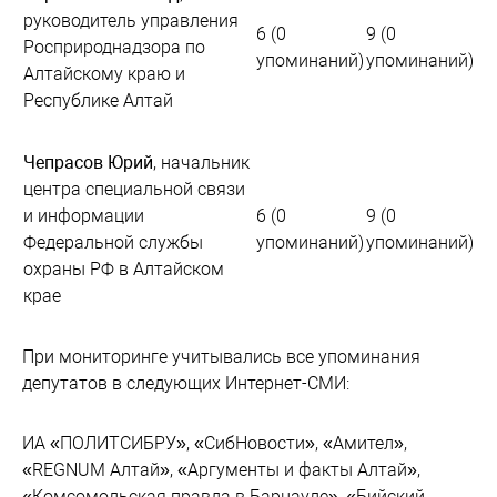
руководитель управления
6 (0
9 (0
Росприроднадзора по
упоминаний)
упоминаний)
Алтайскому краю и
Республике Алтай
Чепрасов Юрий
, начальник
центра специальной связи
и информации
6 (0
9 (0
Федеральной службы
упоминаний)
упоминаний)
охраны РФ в Алтайском
крае
При мониторинге учитывались все упоминания
депутатов в следующих Интернет-СМИ:
ИА «ПОЛИТСИБРУ», «СибНовости», «Амител»,
«REGNUM Алтай», «Аргументы и факты Алтай»,
«Комсомольская правда в Барнауле», «Бийский