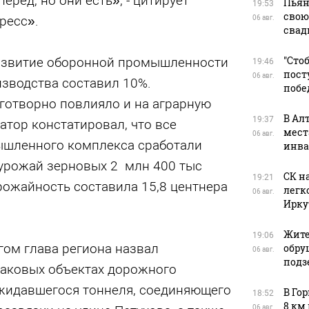
перед, но они есть», - цитирует
Пьян
19:53
свою
ресс».
06 авг.
свад
"Сто
азвитие оборонной промышленности
19:46
пост
06 авг.
оизводства составил 10%.
побе
отворно повлияло и на аграрную
В Ал
19:37
натор констатировал, что все
мест
06 авг.
ышленного комплекса сработали
инва
 урожай зерновых 2 млн 400 тыс
СК н
19:21
урожайность составила 15,8 центнера
легк
06 авг.
Ирку
Жите
19:06
ом глава региона назвал
обру
06 авг.
подз
наковых объектах дорожного
ожидавшегося тоннеля, соединяющего
В Го
18:52
8 км
06 авг.