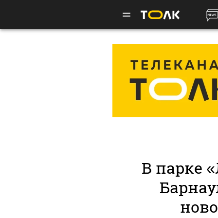
В парке «
Барнау
нов