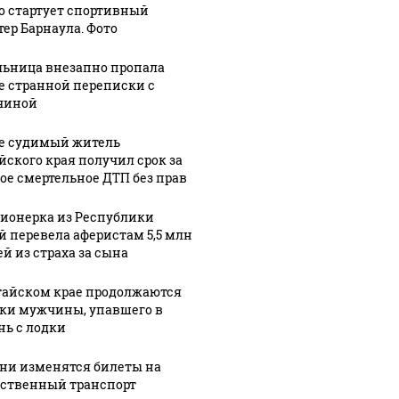
го стартует спортивный
кие
крае
Барнаульские
тер Барнаула. Фото
ты
назначили
общественник
нового
"ударят"
ьница внезапно пропала
мозить"
министра
автопробегом
е странной переписки с
осамокаты
спорта и
в поддержку
чиной
вице-
российских
педы
губернатора
войск
е судимый житель
йского края получил срок за
ое смертельное ДТП без прав
ионерка из Республики
й перевела аферистам 5,5 млн
ей из страха за сына
тайском крае продолжаются
ки мужчины, упавшего в
нь с лодки
ени изменятся билеты на
ственный транспорт