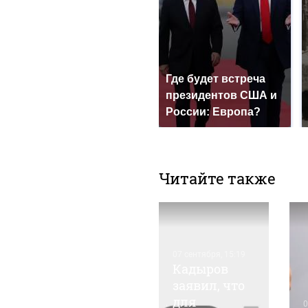
Где будет встреча
президентов США и
России: Европа?
Читайте также
07 сентября, 15:19
Кадыров
заявил, что
для
05 марта, 14:35
0