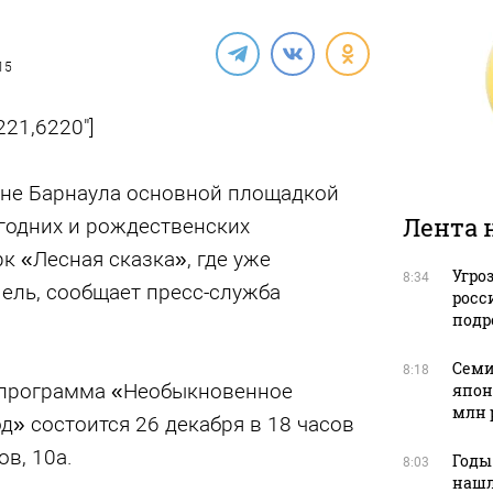
15
221,6220"]
не Барнаула основной площадкой
Лента 
годних и рождественских
к «Лесная сказка», где уже
Угро
8:34
ель, сообщает пресс-служба
росс
подр
Семи
8:18
 программа «Необыкновенное
япон
млн 
д» состоится 26 декабря в 18 часов
ов, 10а.
Годы
8:03
нашл