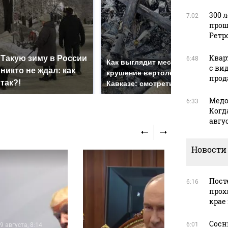
300 
7:02
прош
Ретр
Квар
Такую зиму в России
На 
6:48
Как выглядит место
с ви
никто не ждал: как
был
крушение вертолета на
прода
так?!
мил
Кавказе: смотреть
Медо
6:33
Когд
авгус
Новости
Пост
6:16
прох
крае
Сосн
6:01
9 августа, 8:14
28 марта, 13