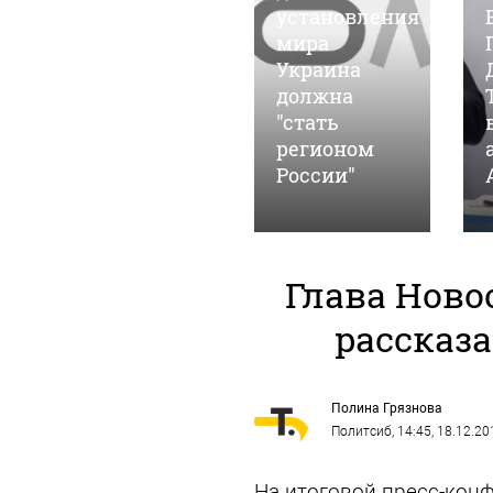
Барнаульские
установления
общественники
мира
"ударят"
Украина
автопробегом
должна
в поддержку
"стать
российских
регионом
войск
России"
Глава Ново
рассказа
Полина Грязнова
Политсиб
, 14:45, 18.12.20
На итоговой пресс-кон