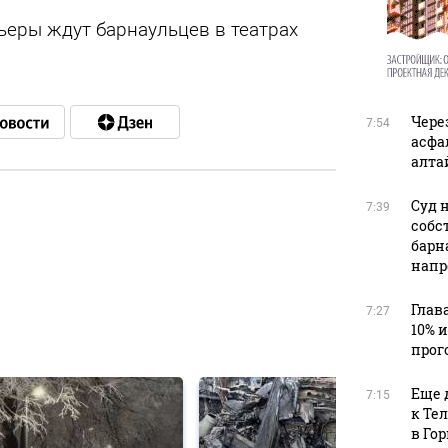
ьеры ждут барнаульцев в театрах
Чере
7:54
асфа
алта
Суд 
7:39
собс
в
барн
напр
Глав
7:27
10% 
в
прог
Еще 
7:15
к Те
в Го