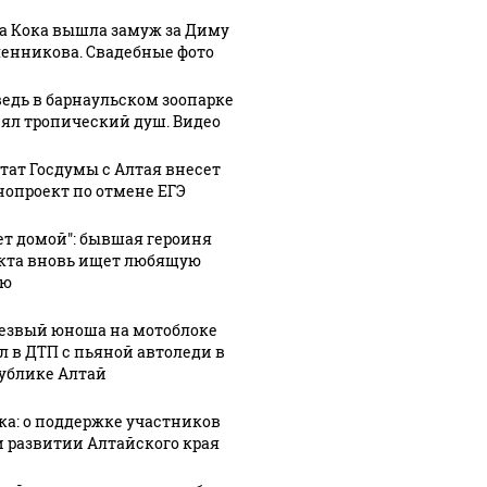
а Кока вышла замуж за Диму
енникова. Свадебные фото
едь в барнаульском зоопарке
ял тропический душ. Видео
тат Госдумы с Алтая внесет
нопроект по отмене ЕГЭ
ет домой": бывшая героиня
кта вновь ищет любящую
ью
езвый юноша на мотоблоке
л в ДТП с пьяной автоледи в
ублике Алтай
ка: о поддержке участников
и развитии Алтайского края