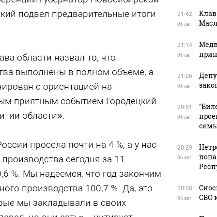
цкий подвел предварительные итоги
Клав
21:42
Масл
06 авг.
Медв
21:14
прин
ава области назвал то, что
06 авг.
тва выполнены в полном объеме, а
Депу
21:06
зако
нирован с ориентацией на
06 авг.
мым приятным событием Городецкий
"Бил
20:51
итии области».
прое
06 авг.
сем
оссии просела почти на 4 %, а у нас
Нетр
20:29
попа
производства сегодня за 11
06 авг.
Респ
,6 %. Мы надеемся, что год закончим
го производства 100,7 %. Да, это
Снос
20:08
СВО 
06 авг.
орые мы закладывали в своих