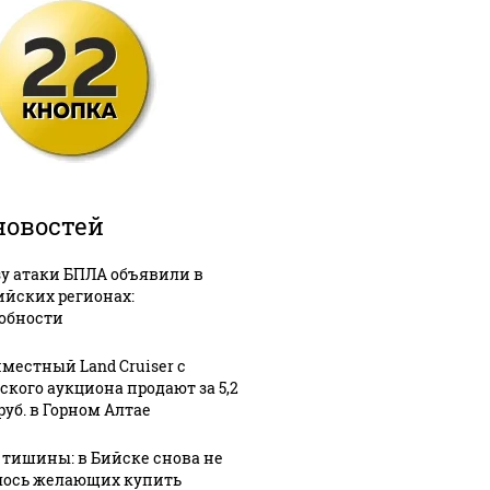
новостей
зу атаки БПЛА объявили в
ийских регионах:
обности
местный Land Cruiser с
ского аукциона продают за 5,2
руб. в Горном Алтае
 тишины: в Бийске снова не
ось желающих купить