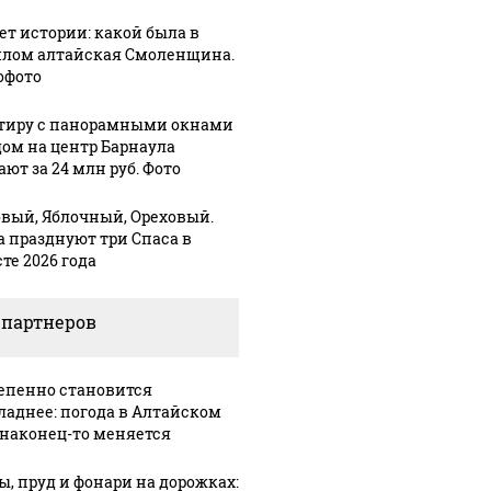
лет истории: какой была в
лом алтайская Смоленщина.
офото
тиру с панорамными окнами
Урале из казны
В ОАЭ произошло
Все ново
дом на центр Барнаула
и украдены 18
жестокое убийство
падению
ют за 24 млн руб. Фото
лионов рублей
криптомиллионера
Кавказе:
вый, Яблочный, Ореховый.
а празднуют три Спаса в
те 2026 года
 партнеров
епенно становится
ладнее: погода в Алтайском
 наконец-то меняется
30 ноября, 10:27
В Алтайском
ы, пруд и фонари на дорожках:
:16
05 марта, 14:35