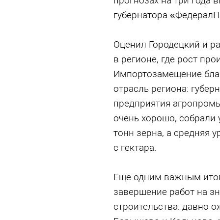
прогнозах на три года в
губернатора «ФедералП
Оценил Городецкий и р
в регионе, где рост пр
Импортозамещение благ
отрасль региона: губер
предприятия агропром
очень хорошо, собрали
тонн зерна, а средняя 
с гектара.
Еще одним важным итог
завершение работ на з
строительства: давно 