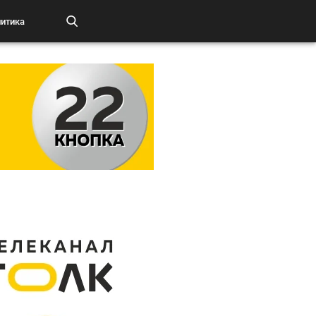
итика