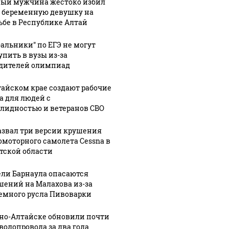
ый мужчина жестоко избил
 беременную девушку на
ьбе в Республике Алтай
бальники" по ЕГЭ не могут
упить в вузы из-за
дителей олимпиад
тайском крае создают рабочие
а для людей с
лидностью и ветеранов СВО
азвал три версии крушения
омоторного самолета Cessna в
тской области
ли Барнаула опасаются
шений на Малахова из-за
емного русла Пивоварки
рно-Алтайске обновили почти
 водопровода за два года