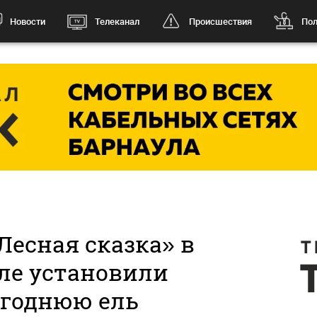
Новости
Телеканал
Происшествия
Пол
Лесная сказка» в
ле установили
огоднюю ель