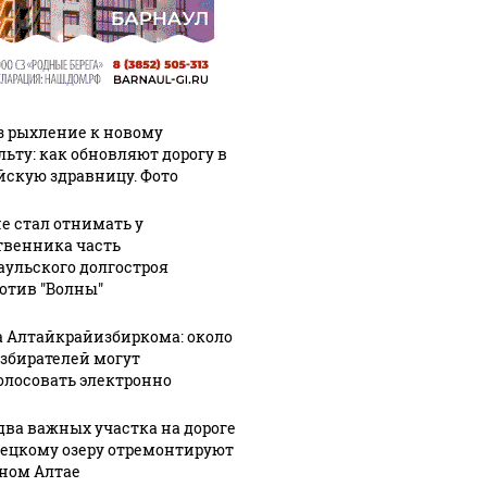
з рыхление к новому
льту: как обновляют дорогу в
йскую здравницу. Фото
не стал отнимать у
твенника часть
аульского долгостроя
отив "Волны"
а Алтайкрайизбиркома: около
избирателей могут
олосовать электронно
два важных участка на дороге
лецкому озеру отремонтируют
рном Алтае