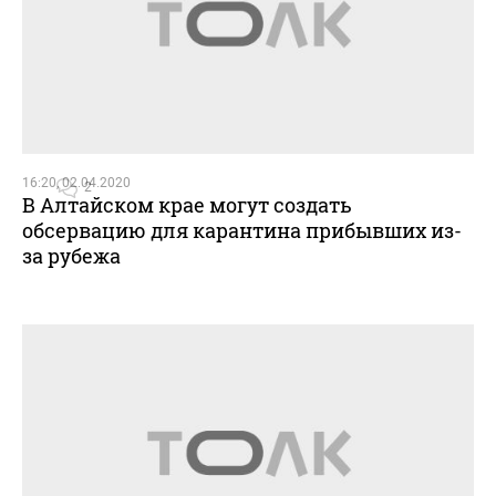
16:20, 02.04.2020
2
В Алтайском крае могут создать
обсервацию для карантина прибывших из-
за рубежа