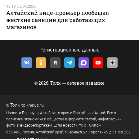
12:13, 02.04.2020
Алтайский вице-премьер пообещал
жесткие санкции для работающих
магазинов
Регистрационные данные
© 2026, Толк — сетевое издание
©
Толк
,
tolknews.ru
Новости Барнаула, Алтайского края и Республики Алтай. Все о
политике, экономике и обществе в формате статей, инфографики,
фото- и видеорепортажей. Если новости, то с ТОЛКом!
656049
, Россия, Алтайский край, г.
Барнаул
,
ул.Короленко, д.51, оф.202